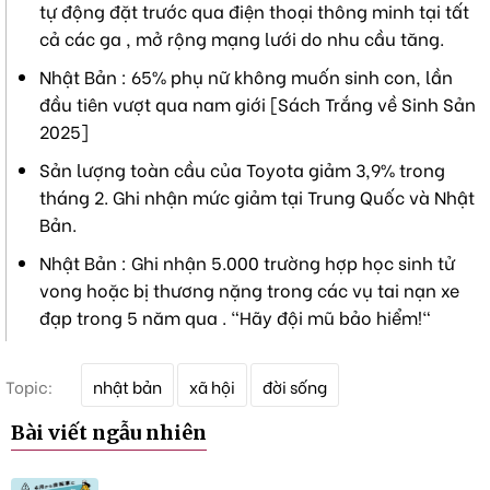
tự động đặt trước qua điện thoại thông minh tại tất
cả các ga , mở rộng mạng lưới do nhu cầu tăng.
Nhật Bản : 65% phụ nữ không muốn sinh con, lần
đầu tiên vượt qua nam giới [Sách Trắng về Sinh Sản
2025]
Sản lượng toàn cầu của Toyota giảm 3,9% trong
tháng 2. Ghi nhận mức giảm tại Trung Quốc và Nhật
Bản.
Nhật Bản : Ghi nhận 5.000 trường hợp học sinh tử
vong hoặc bị thương nặng trong các vụ tai nạn xe
đạp trong 5 năm qua . "Hãy đội mũ bảo hiểm!"
T
Topic:
nhật bản
xã hội
đời sống
ừ
k
Bài viết ngẫu nhiên
h
ó
a