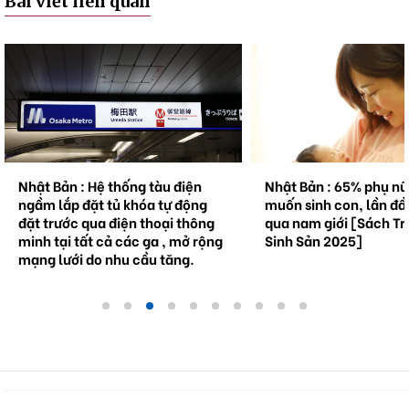
Bài viết liên quan
n
Nhật Bản : 65% phụ nữ không
Natto trở thàn
ng
muốn sinh con, lần đầu tiên vượt
cầu . Bối cảnh 
ông
qua nam giới [Sách Trắng về
tương lai.
rộng
Sinh Sản 2025]