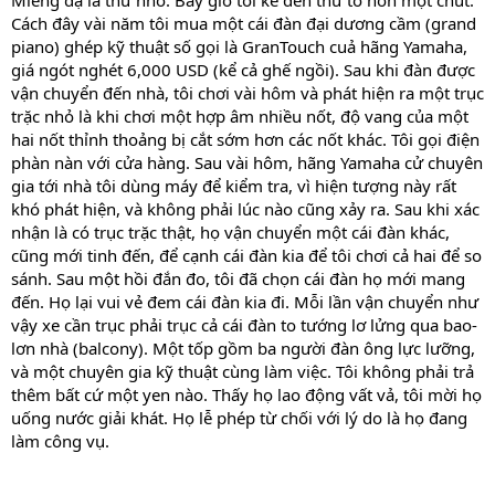
Miếng dạ là thứ nhỏ. Bây giờ tôi kể đến thứ to hơn một chút.
Cách đây vài năm tôi mua một cái đàn đại dương cầm (grand
piano) ghép kỹ thuật số gọi là GranTouch cuả hãng Yamaha,
giá ngót nghét 6,000 USD (kể cả ghế ngồi). Sau khi đàn được
vận chuyển đến nhà, tôi chơi vài hôm và phát hiện ra một trục
trặc nhỏ là khi chơi một hợp âm nhiều nốt, độ vang của một
hai nốt thỉnh thoảng bị cắt sớm hơn các nốt khác. Tôi gọi điện
phàn nàn với cửa hàng. Sau vài hôm, hãng Yamaha cử chuyên
gia tới nhà tôi dùng máy để kiểm tra, vì hiện tượng này rất
khó phát hiện, và không phải lúc nào cũng xảy ra. Sau khi xác
nhận là có trục trặc thật, họ vận chuyển một cái đàn khác,
cũng mới tinh đến, để cạnh cái đàn kia để tôi chơi cả hai để so
sánh. Sau một hồi đắn đo, tôi đã chọn cái đàn họ mới mang
đến. Họ lại vui vẻ đem cái đàn kia đi. Mỗi lần vận chuyển như
vậy xe cần trục phải trục cả cái đàn to tướng lơ lửng qua bao-
lơn nhà (balcony). Một tốp gồm ba người đàn ông lực lưỡng,
và một chuyên gia kỹ thuật cùng làm việc. Tôi không phải trả
thêm bất cứ một yen nào. Thấy họ lao động vất vả, tôi mời họ
uống nước giải khát. Họ lễ phép từ chối với lý do là họ đang
làm công vụ.