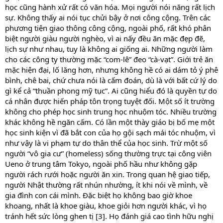
học cũng hành xử rất có văn hóa. Mọi người nói năng rất lịch
sự. Không thấy ai nói tục chửi bậy ở nơi công cộng. Trên các
phương tiện giao thông công cộng, ngoài phố, rất khó phân
biệt người giàu người nghèo, vì ai nấy đều ăn mặc đẹp đẽ,
lịch sự như nhau, tuy là không ai giống ai. Những người làm
cho các công ty thường mặc “com-lê” đeo “cà-vạt”. Giới trẻ ăn
mặc hiện đại, lố lăng hơn, nhưng không hề có ai dám tỏ ý phê
bình, chê bai, chứ chưa nói là cấm đoán, dù là với bất cứ lý do
gì kể cả “thuần phong mỹ tục”. Ai cũng hiểu đó là quyền tự do
cá nhân được hiến pháp tôn trọng tuyệt đối. Một số ít trường
không cho phép học sinh trung học nhuộm tóc. Nhiều trường
khác không hề ngăn cấm. Có lần một thày giáo bị bố mẹ một
học sinh kiện vì đã bắt con của họ gội sạch mái tóc nhuộm, vì
như vậy là vi phạm tự do thân thể của học sinh. Trừ một số
người “vô gia cư” (homeless) sống thường trực tại công viên
Ueno ở trung tâm Tokyo, ngoài phố hầu như không gặp
người rách rưới hoặc người ăn xin. Trong quan hệ giao tiếp,
người Nhật thường rất nhún nhường, ít khi nói về mình, về
gia đình con cái mình. Đặc biệt họ không bao giờ khoe
khoang, nhất là khoe giàu, khoe giỏi hơn người khác, vì họ
tránh hết sức lòng ghen tị [3]. Họ đánh giá cao tình hữu nghị