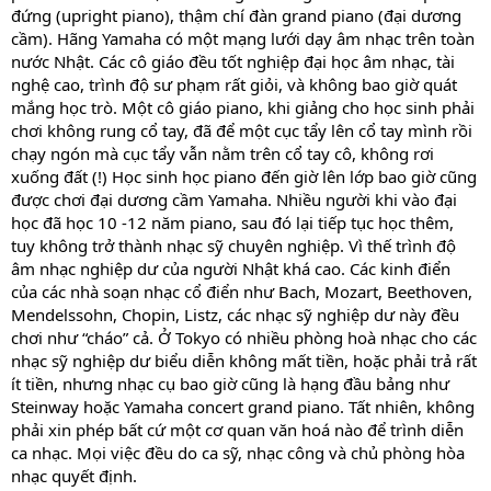
đứng (upright piano), thậm chí đàn grand piano (đại dương
cầm). Hãng Yamaha có một mạng lưới dạy âm nhạc trên toàn
nước Nhật. Các cô giáo đều tốt nghiệp đại học âm nhạc, tài
nghệ cao, trình độ sư phạm rất giỏi, và không bao giờ quát
mắng học trò. Một cô giáo piano, khi giảng cho học sinh phải
chơi không rung cổ tay, đã để một cục tẩy lên cổ tay mình rồi
chạy ngón mà cục tẩy vẫn nằm trên cổ tay cô, không rơi
xuống đất (!) Học sinh học piano đến giờ lên lớp bao giờ cũng
được chơi đại dương cầm Yamaha. Nhiều người khi vào đại
học đã học 10 -12 năm piano, sau đó lại tiếp tục học thêm,
tuy không trở thành nhạc sỹ chuyên nghiệp. Vì thế trình độ
âm nhạc nghiệp dư của người Nhật khá cao. Các kinh điển
của các nhà soạn nhạc cổ điển như Bach, Mozart, Beethoven,
Mendelssohn, Chopin, Listz, các nhạc sỹ nghiệp dư này đều
chơi như “cháo” cả. Ở Tokyo có nhiều phòng hoà nhạc cho các
nhạc sỹ nghiệp dư biểu diễn không mất tiền, hoặc phải trả rất
ít tiền, nhưng nhạc cụ bao giờ cũng là hạng đầu bảng như
Steinway hoặc Yamaha concert grand piano. Tất nhiên, không
phải xin phép bất cứ một cơ quan văn hoá nào để trình diễn
ca nhạc. Mọi việc đều do ca sỹ, nhạc công và chủ phòng hòa
nhạc quyết định.