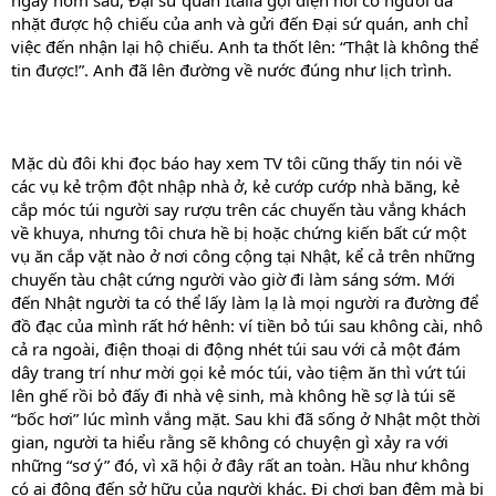
ngày hôm sau, Đại sứ quán Italia gọi điện nói có người đã
nhặt được hộ chiếu của anh và gửi đến Đại sứ quán, anh chỉ
việc đến nhận lại hộ chiếu. Anh ta thốt lên: “Thật là không thể
tin được!”. Anh đã lên đường về nước đúng như lịch trình.
Mặc dù đôi khi đọc báo hay xem TV tôi cũng thấy tin nói về
các vụ kẻ trộm đột nhập nhà ở, kẻ cướp cướp nhà băng, kẻ
cắp móc túi người say rượu trên các chuyến tàu vắng khách
về khuya, nhưng tôi chưa hề bị hoặc chứng kiến bất cứ một
vụ ăn cắp vặt nào ở nơi công cộng tại Nhật, kể cả trên những
chuyến tàu chật cứng người vào giờ đi làm sáng sớm. Mới
đến Nhật người ta có thể lấy làm lạ là mọi người ra đường để
đồ đạc của mình rất hớ hênh: ví tiền bỏ túi sau không cài, nhô
cả ra ngoài, điện thoại di động nhét túi sau với cả một đám
dây trang trí như mời gọi kẻ móc túi, vào tiệm ăn thì vứt túi
lên ghế rồi bỏ đấy đi nhà vệ sinh, mà không hề sợ là túi sẽ
“bốc hơi” lúc mình vắng mặt. Sau khi đã sống ở Nhật một thời
gian, người ta hiểu rằng sẽ không có chuyện gì xảy ra với
những “sơ ý” đó, vì xã hội ở đây rất an toàn. Hầu như không
có ai động đến sở hữu của người khác. Đi chơi ban đêm mà bị