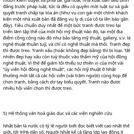
muốn kiểm duyệt và phía tác giả hoặc nhà xuất bản đều bình
đẳng trước pháp luật, tức là đều có quyền mời luật sư và giải
quyết tranh chấp tại tòa án (Như vụ con gái một chính khách
kiện một nhà xuất bản đã đăng vụ ly dị của cô ta lên báo gần
đây). Tiêu chuẩn duy nhất để một bức tranh được treo tại
triển lãm tập thể của một hội mỹ thuật nào đó, tại một địa
điểm công cộng nào đó như bảo tàng mỹ thuật, gallery, v.v. là
nghệ thuật thuần tuý, và chỉ có nghệ thuật mà thôi. Tranh đẹp
thì được treo. Tranh xấu (hoặc không đẹp bằng) thì bị loại. Tất
nhiên đẹp hay xấu còn tuỳ thuộc vào thẩm mỹ của hội đồng
nghệ thuật. Vì thế để giảm tối thiểu sự thiên vị của một vài
“ủy viên hội đồng nghệ thuật”, các hội mỹ thuật ở Nhật
thường mời tất cả các hội viên (vài trăm người) cùng họp để
chọn tranh, bằng cách dơ tay biểu quyết. Tranh nào được
nhiều hội viên chọn thì được treo.
5) Hệ thống văn hoá giáo dục và các viện nghiên cứu
Nhật bản là nước có tỷ lệ người biết đọc biết viết cao nhất thế
giới, tới 99% dân số. Người Nhật kể cả tầng lớp lao động ít