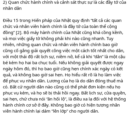
2) Quan chức hành chính và cảnh sát thực sự là các đầy tớ của
nhân dân
Điều 15 trong Hiến pháp của Nhật quy định “tất cả các quan
chức và nhân viên hành chính là đầy tớ của toàn thể cộng
đồng” [2]. Bộ máy hành chính của Nhật cũng khá cồng kềnh,
và mọi việc giấy tờ không phải khi nào cũng nhanh. Tuy
nhiên, những quan chức và nhân viên hành chính bao giờ
cũng cố gắng giải quyết công việc một cách tốt nhất cho dân,
với một thái độ rất lịch sự, niềm nở, kể cả khi “dân” là một cậu
bé kém họ hai ba chục tuổi. Nếu không giải quyết được ngay
ngày hôm đó, thì họ bao giờ cũng hẹn chính xác ngày có kết
quả, và không bao giờ sai hẹn. Họ hiểu rất rõ là họ làm việc
để phục vụ nhân dân. Lương của họ là do dân đóng thuế mà
có. Bất cứ người dân nào cũng có thể phát đơn kiện nếu họ
phục vụ kém, và họ sẽ bị thải hồi ngay. Bất lịch sự, cửa quyền,
sai hẹn, chứ chưa nói “ăn hối lộ”, là điều xa lạ đối với hệ thống
hành chính cơ sở ở đây. Không bao giờ có hiện tượng nhân
viên hành chính lại dám “lên lớp” cho người dân.