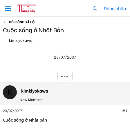
Đăng nhập
ĐỜI SỐNG XÃ HỘI
Cuộc sống ở Nhật Bản
T
N
kimkiyokawa
h
g
r
à
e
y
23/07/2007
a
g
d
ử
s
i
t
•••
a
r
t
kimkiyokawa
K
e
New Member
r
23/07/2007
#1
Cuộc sống ở Nhật bản