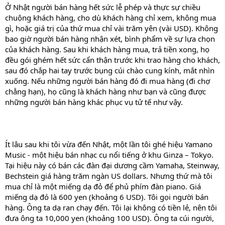
Ở Nhật người bán hàng hết sức lễ phép và thực sự chiều
chuộng khách hàng, cho dù khách hàng chỉ xem, không mua
gì, hoặc giá trị của thứ mua chỉ vài trăm yên (vài USD). Không
bao giờ người bán hàng nhận xét, bình phẩm về sự lựa chọn
của khách hàng. Sau khi khách hàng mua, trả tiền xong, họ
đều gói ghém hết sức cẩn thận trước khi trao hàng cho khách,
sau đó chắp hai tay trước bụng cúi chào cung kính, mắt nhìn
xuống. Nếu những người bán hàng đó đi mua hàng (đi chợ
chẳng hạn), họ cũng là khách hàng như bạn và cũng được
những người bán hàng khác phục vụ tử tế như vậy.
Ít lâu sau khi tôi vừa đến Nhật, một lần tôi ghé hiệu Yamano
Music - một hiệu bán nhạc cụ nổi tiếng ở khu Ginza – Tokyo.
Tại hiệu này có bán các đàn đại dương cầm Yamaha, Steinway,
Bechstein giá hàng trăm ngàn US dollars. Nhưng thứ mà tôi
mua chỉ là một miếng dạ đỏ để phủ phím đàn piano. Giá
miếng dạ đó là 600 yen (khoảng 6 USD). Tôi gọi người bán
hàng. Ông ta dạ ran chạy đến. Tôi lại không có tiền lẻ, nên tôi
đưa ông ta 10,000 yen (khoảng 100 USD). Ông ta cúi người,