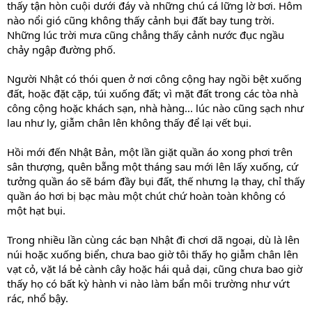
thấy tận hòn cuội dưới đáy và những chú cá lững lờ bơi. Hôm
nào nổi gió cũng không thấy cảnh bụi đất bay tung trời.
Những lúc trời mưa cũng chẳng thấy cảnh nước đục ngầu
chảy ngập đường phố.
Người Nhật có thói quen ở nơi công cộng hay ngồi bệt xuống
đất, hoặc đặt cặp, túi xuống đất; vì mặt đất trong các tòa nhà
công cộng hoặc khách sạn, nhà hàng... lúc nào cũng sạch như
lau như ly, giẫm chân lên không thấy để lại vết bụi.
Hồi mới đến Nhật Bản, một lần giặt quần áo xong phơi trên
sân thượng, quên bẵng một tháng sau mới lên lấy xuống, cứ
tưởng quần áo sẽ bám đầy bụi đất, thế nhưng lạ thay, chỉ thấy
quần áo hơi bị bạc màu một chút chứ hoàn toàn không có
một hạt bụi.
Trong nhiều lần cùng các bạn Nhật đi chơi dã ngoại, dù là lên
núi hoặc xuống biển, chưa bao giờ tôi thấy họ giẫm chân lên
vạt cỏ, vặt lá bẻ cành cây hoặc hái quả dại, cũng chưa bao giờ
thấy họ có bất kỳ hành vi nào làm bẩn môi trường như vứt
rác, nhổ bậy.