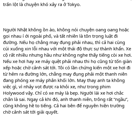
trấn lột là chuyện khó xảy ra ở Tokyo.
Người Nhật không ồn ào, không nói chuyện oang oang hoặc
gọi nhau í ới ngoài phố, và tất nhiên là tôn trọng luật đi
đường. Nếu họ chẳng may đụng phải nhau, thì cả hai cùng
cúi xuống xin lỗi nhau với một thái độ thực sự thành khẩn. Xe
cộ rất nhiều nhưng hầu như không nghe thấy tiếng còi xe hơi.
Nếu xe hơi hay xe máy quệt phải nhau thi họ cũng từ tốn giàn
xếp hoặc chờ cảnh sát tới. Tôi có lần chứng kiến một xe hơi đi
từ hẻm ra đường lớn, chẳng may đụng phải một thanh niên
đang phóng xe máy phân khối lớn. May thay anh ta không
việc gì, vì nhảy vọt được ra khỏi xe, như trong phim
Holywood vậy. Chỉ có xe máy là bẹp. Người lái xe hơi chắc
chắn là sai. Ngay cả khi đó, anh thanh niên, trông rất “ngầu”,
cũng không hề to tiếng. Cả hai bên để nguyên hiện trường
chờ cảnh sát tới giải quyết.