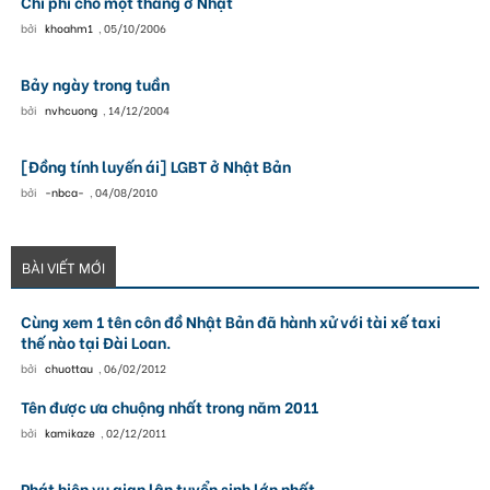
Chi phí cho một tháng ở Nhật
bởi
khoahm1
,
05/10/2006
Bảy ngày trong tuần
bởi
nvhcuong
,
14/12/2004
[Đồng tính luyến ái] LGBT ở Nhật Bản
bởi
-nbca-
,
04/08/2010
BÀI VIẾT MỚI
Cùng xem 1 tên côn đồ Nhật Bản đã hành xử với tài xế taxi
thế nào tại Đài Loan.
bởi
chuottau
,
06/02/2012
Tên được ưa chuộng nhất trong năm 2011
bởi
kamikaze
,
02/12/2011
Phát hiện vụ gian lận tuyển sinh lớn nhất