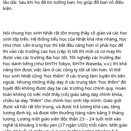
lâu dài. Sau khi họ đã tin tưởng bạn, họ giúp đỡ bạn vô điều
kiện.
Nói chung học sinh Nhật rất tôn trọng thầy cô giáo và các học
sinh lớp trên. Hệ thống tiểu học của Nhật khá nhẹ nhàng, học
như chơi. Lên trung học thì bắt đầu căng hơn vì phải học để
thi vào các trường cao học (cấp 3) tốt thì mới có cơ may thi
được vào các trường đại học tốt. Tốt nghiệp các trường đại
học danh tiếng (như ĐHTH Tokyo, ĐHTH Waseda, v.v.) thì khả
năng tìm được việc làm ở các công ty tốt sẽ lớn hơn. Vì thế
học sinh Nhật cũng “học thêm” ở các trung tâm luyện thi bên
ngoài. Nhưng những thầy dạy ở các trung tâm “học thêm” đó
tuyệt đối không được dạy tại các trường học chính quy. Hoàn
toàn không có việc một thầy (cô) giáo sáng dạy chính khóa,
chiều lại dạy “thêm” cho chính học sinh lớp mình. Giáo giới
được xã hội rất tôn trọng, và được trả lương khá cao, tăng
lương định kỳ, và được tiền thưởng hàng năm bằng 5 tháng
lương. Lương một giáo viên độc thân 23 – 24 tuổi mới vào
nghề là khoảng 3 triệu yen (27 ngàn USD) mỗi năm. Một giáo