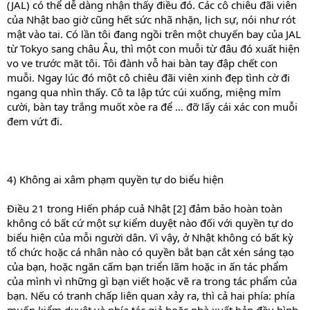
(JAL) có thể dễ dàng nhận thấy điều đó. Các cô chiêu đãi viên
của Nhật bao giờ cũng hết sức nhã nhặn, lịch sự, nói như rót
mật vào tai. Có lần tôi đang ngồi trên một chuyến bay của JAL
từ Tokyo sang châu Âu, thì một con muỗi từ đâu đó xuất hiện
vo ve trước mặt tôi. Tôi đành vỗ hai bàn tay đập chết con
muỗi. Ngay lúc đó một cô chiêu đãi viên xinh đẹp tình cờ đi
ngang qua nhìn thấy. Cô ta lập tức cúi xuống, miệng mỉm
cười, bàn tay trắng muốt xòe ra để … đỡ lấy cái xác con muỗi
đem vứt đi.
4) Không ai xâm phạm quyền tự do biểu hiện
Điều 21 trong Hiến pháp cuả Nhật [2] đảm bảo hoàn toàn
không có bất cứ một sự kiểm duyệt nào đối với quyền tự do
biểu hiện của mỗi người dân. Vì vậy, ở Nhật không có bất kỳ
tổ chức hoặc cá nhân nào có quyền bắt bạn cắt xén sáng tạo
của bạn, hoặc ngăn cấm bạn triển lãm hoặc in ấn tác phẩm
của mình vì những gì bạn viết hoặc vẽ ra trong tác phẩm của
bạn. Nếu có tranh chấp liên quan xảy ra, thì cả hai phía: phía