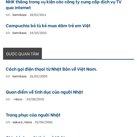
NHK thắng trong vụ kiện các công ty cung cấp dịch vụ TV
qua internet
bởi
kamikaze
,
18/01/2011
Campuchia bỏ tù kẻ mua dâm trẻ em Việt
bởi
kamikaze
,
14/10/2010
ĐƯỢC QUAN TÂM
Cách gọi điện thọai từ Nhật Bản về Việt Nam.
bởi
kamikaze
,
26/02/2005
Quan điểm về tình dục của người Nhật
bởi
-nbca-
,
03/08/2010
Trang phục của người Nhật
bởi
sakura_hana
,
02/04/2006