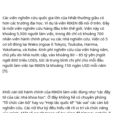
Các viện nghiên cứu quốc gia lớn của Nhật thường giầu có
hơn các trường đại học. Ví dụ là viện RIKEN đã nói ở trên. Đây
là một viện nghiên cứu hàng đầu trên thế giới. Viện này có
khoảng 5,500 người làm việc, trong đó chỉ có khoảng 700
nhân viên hành chính phục vụ các nhà nghiên cứu. Viện có 5
cơ sở đóng tại Wako (ngoại ô Tokyo), Tsukuba, Harima,
Yokohama, và Kobe. Kinh phí nghiên cứu của viện hàng năm,
chủ yếu do Nhà nước cấp, vào khoảng 80 – 85 tỷ yên (ngót
ngét 800 triệu USD), tức là trung bình chi phí cho mỗi đầu
người làm việc tại RIKEN là khoảng 150 ngàn USD mỗi năm
[5].
Khối cán bộ hành chính của RIKEN làm việc đúng như “các đầy
tớ của các nhà khoa học”. Ở đây không hề có chuyện phòng
“Tổ chức cán bộ” hay vụ “Hợp tác quốc tế” “tác oai” các cán bộ
nghiên cứu. Các nữ thư ký đều hiểu rất rõ vị trí và chức năng