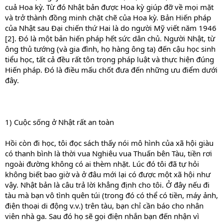
cuả Hoa kỳ. Từ đó Nhật bản được Hoa kỳ giúp đỡ về mọi mặt
và trở thành đồng minh chặt chẽ của Hoa kỳ. Bản Hiến pháp
của Nhật sau Đại chiến thứ Hai là do người Mỹ viết năm 1946
[2]. Đó là một bản hiến pháp hết sức dân chủ. Người Nhật, từ
ông thủ tướng (và gia đình, họ hàng ông ta) đến cậu học sinh
tiểu học, tất cả đều rất tôn trọng pháp luật và thực hiện đúng
Hiến pháp. Đó là điều mấu chốt đưa đến những ưu điểm dưới
đây.
1) Cuộc sống ở Nhật rất an toàn
Hồi còn đi học, tôi đọc sách thấy nói mô hình của xã hội giàu
có thanh bình là thời vua Nghiêu vua Thuấn bên Tàu, tiền rơi
ngoài đường không có ai thèm nhặt. Lúc đó tôi đã tự hỏi
không biết bao giờ và ở đâu mới lại có được một xã hội như
vậy. Nhật bản là câu trả lời khẳng định cho tôi. Ở đây nếu đi
tàu mà bạn vô tình quên túi (trong đó có thể có tiền, máy ảnh,
điện thoại di động v.v.) trên tàu, bạn chỉ cần báo cho nhân
viên nhà ga. Sau đó họ sẽ gọi điện nhắn bạn đến nhận vì