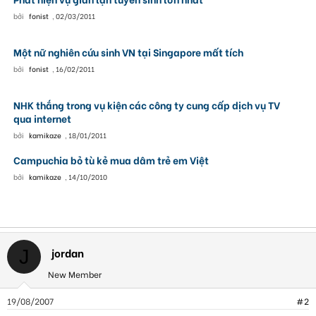
bởi
fonist
,
02/03/2011
Một nữ nghiên cứu sinh VN tại Singapore mất tích
bởi
fonist
,
16/02/2011
NHK thắng trong vụ kiện các công ty cung cấp dịch vụ TV
qua internet
bởi
kamikaze
,
18/01/2011
Campuchia bỏ tù kẻ mua dâm trẻ em Việt
bởi
kamikaze
,
14/10/2010
jordan
J
New Member
19/08/2007
#2