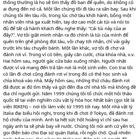
thông thường là họ sẽ tìm thấy đồ bạn để quên, do không có
ai đụng đến nó cả. Một lần chúng tôi đi tàu ra sân bay. Sau khi
chúng tôi lên tàu rồi, trong lúc chờ tàu khởi hành, bỗng một
nhân viên nhà ga xuất hiện, tay dơ cao một cái túi và nói to
đủ để tất cả hành khách đều nghe thấy: “Cái túi này của ai
đây?”. Vợ tôi giật mình nhận ra đó chính là túi của mình để
quên trên ghế phòng đợi tàu, vội chạy tới nhận, chỉ vài giây
trước khi tàu chuyển bánh. Một lần khác, vợ tôi đi chợ và
đánh rơi ví. Trong ví có tiền, giấy căn cước, chìa khóa nhà, v.v.
Hai hôm sau, người gác cửa báo xuống nhận. Người nhặt
được ví và mang đến trả tận nơi là một sinh viên. Con trai tôi
có lần đi chơi cũng đánh rơi ví trong đó có thẻ học sinh và
chìa khoá vào nhà. Mấy hôm sau, những thứ cháu đánh rơi
đã được ai đó tìm thấy và gửi đến địa chỉ nhà tôi mà không đề
địa chỉ người gửi. Năm 1999 chúng tôi tổ chức một hội thảo
quốc tế tại viện nghiên cứu vật lý hóa học Nhật bản (gọi tắt là
viện RIKEN) – nơi tôi làm việc từ 1995 tới nay. Một nhà vật lý
Italia đại biểu hội nghị, trong khi đi chơi ở Tokyo, đã đánh rơi
hộ chiếu của mình. Anh ta hết sức hốt hoảng vì chỉ sau hai
ngày anh ta sẽ phải bay về nước. Chúng tôi nói anh cứ yên trí,
gọi điện báo cho Đại sứ quán Italia, rồi ngồi chờ. Quả nhiên