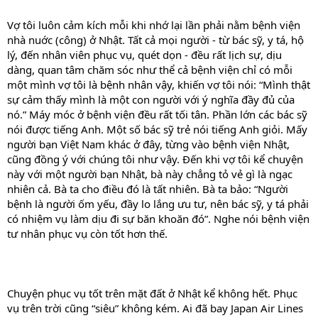
Vợ tôi luôn cảm kích mỗi khi nhớ lại lần phải nằm bệnh viện
nhà nuớc (công) ở Nhật. Tất cả mọi người - từ bác sỹ, y tá, hộ
lý, đến nhân viên phục vụ, quét dọn - đều rất lịch sự, dịu
dàng, quan tâm chăm sóc như thể cả bệnh viện chỉ có mỗi
một mình vợ tôi là bệnh nhân vậy, khiến vợ tôi nói: “Mình thật
sự cảm thấy mình là một con người với ý nghĩa đầy đủ của
nó.” Máy móc ở bệnh viện đều rất tối tân. Phần lớn các bác sỹ
nói được tiếng Anh. Một số bác sỹ trẻ nói tiếng Anh giỏi. Mấy
người bạn Việt Nam khác ở đây, từng vào bệnh viện Nhật,
cũng đồng ý với chúng tôi như vậy. Đến khi vợ tôi kể chuyện
này với một người bạn Nhật, bà này chẳng tỏ vẻ gì là ngạc
nhiên cả. Bà ta cho điều đó là tất nhiên. Bà ta bảo: “Người
bệnh là người ốm yếu, đầy lo lắng ưu tư, nên bác sỹ, y tá phải
có nhiệm vụ làm dịu đi sự băn khoăn đó”. Nghe nói bệnh viện
tư nhân phục vụ còn tốt hơn thế.
Chuyện phục vụ tốt trên mặt đất ở Nhật kể không hết. Phục
vụ trên trời cũng “siêu” không kém. Ai đã bay Japan Air Lines