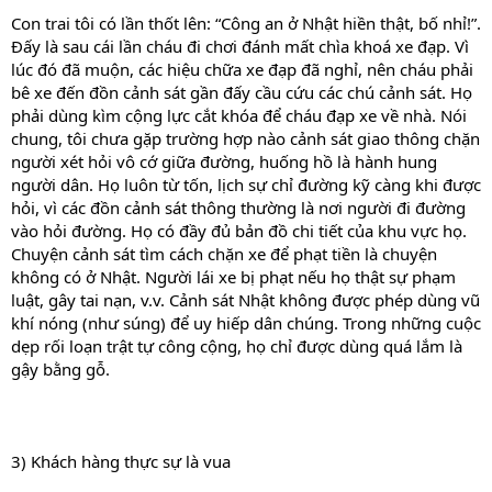
Con trai tôi có lần thốt lên: “Công an ở Nhật hiền thật, bố nhỉ!”.
Đấy là sau cái lần cháu đi chơi đánh mất chìa khoá xe đạp. Vì
lúc đó đã muộn, các hiệu chữa xe đạp đã nghỉ, nên cháu phải
bê xe đến đồn cảnh sát gần đấy cầu cứu các chú cảnh sát. Họ
phải dùng kìm cộng lực cắt khóa để cháu đạp xe về nhà. Nói
chung, tôi chưa gặp trường hợp nào cảnh sát giao thông chặn
người xét hỏi vô cớ giữa đường, huống hồ là hành hung
người dân. Họ luôn từ tốn, lịch sự chỉ đường kỹ càng khi được
hỏi, vì các đồn cảnh sát thông thường là nơi người đi đường
vào hỏi đường. Họ có đầy đủ bản đồ chi tiết của khu vực họ.
Chuyện cảnh sát tìm cách chặn xe để phạt tiền là chuyện
không có ở Nhật. Người lái xe bị phạt nếu họ thật sự phạm
luật, gây tai nạn, v.v. Cảnh sát Nhật không được phép dùng vũ
khí nóng (như súng) để uy hiếp dân chúng. Trong những cuộc
dẹp rối loạn trật tự công cộng, họ chỉ được dùng quá lắm là
gậy bằng gỗ.
3) Khách hàng thực sự là vua