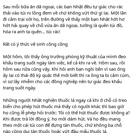
Sau mỗi bữa ăn dã ngoại, các bạn Nhật đều tự giác cho rác
thải vào túi ni lông đem về chứ không vứt thứ gì lại. Một lần
đi cắm trại với họ, trên đường về thấy một bạn Nhật hớt hơ
hớt hải quay về chỗ vừa ăn dã ngoại, tưởng là quên túi đồ,
hóa ra anh ta quên... túi rác!
Rất có ý thức vệ sinh công cộng
Một hôm, tôi thấy ông trưởng phòng kỹ thuật của mình đeo
khẩu trang suốt ngày làm việc, kể cả khi ra về. Hôm sau, rồi
hôm sau nữa cũng vậy. Khi hỏi anh bạn ngồi bên vì sao ông
ấy lại có thái độ kỳ quặc thế mới biết thì ra ông ta bị cảm cúm,
vì sợ lây nhiễm cho các đồng nghiệp nên tự giác đeo khẩu
trang suốt ngày.
Những người Nhật nghiện thuốc lá ngay cả khi ở chỗ có treo
biển cho phép hút thuốc mà thấy có người khác thì bao giờ
họ cũng lễ phép hỏi trước: Tôi có thể hút thuốc được không ạ?
Khi được trả lời đồng ý, họ mới dám hút. Và họ đều mang
theo một cái túi con để đựng tàn thuốc, chứ không bạ chỗ
nào cũng dụi tàn thuốc hoặc vứt đầu mẩu thuốc lá.