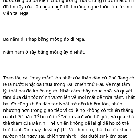
nước đã giúp tôi kiểm chứng trong một chừng mực nhất định
độ tin cậy của câu ngạn ngữ tôi thường nghe thời còn là sinh
viên tại Nga:
Ba năm đi Pháp bằng một giáp đi Nga.
Năm năm ở Tây bằng một giây ở Nhật.
Theo tôi, cái “may mắn” lớn nhất của thần dân xứ Phù Tang có
lẽ là nước Nhật đã thua trong Đại chiến thứ Hai. Về mặt tâm
lý, thất bại đó khiến người Nhật cảm thấy nhục nhã, và quyết
tâm đưa dân tộc mình vươn lên về mọi mặt để “rửa hận”. Thất
bại đó cũng khiến dân tộc Nhật trở nên khiêm tốn, nhún
nhường hơn trong giao tiếp vì có lẽ họ không có “chiến thắng
oanh liệt” nào để họ có thể “vênh váo” với thế giới, và quá khứ
thê thảm của Đệ Nhị Thế Chiến không để lại gì để họ có thể
trở thành “ăn mày dĩ vãng” [1]. Về chính trị, thất bại đó khiến
nước Nhật ngay sau chiến tranh “bị” đặt dưới sự kiểm soát