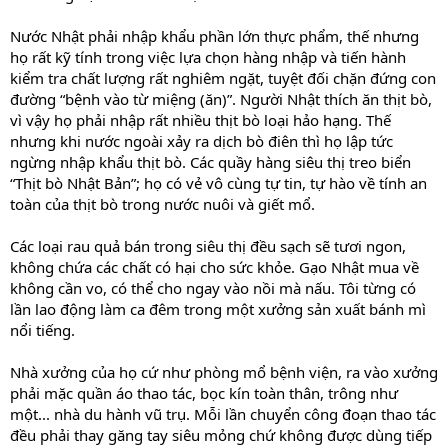
Nước Nhật phải nhập khẩu phần lớn thực phẩm, thế nhưng
họ rất kỹ tính trong việc lựa chọn hàng nhập và tiến hành
kiểm tra chất lượng rất nghiêm ngặt, tuyệt đối chặn đứng con
đường “bệnh vào từ miệng (ăn)”. Người Nhật thích ăn thịt bò,
vì vậy họ phải nhập rất nhiều thịt bò loại hảo hạng. Thế
nhưng khi nước ngoài xảy ra dịch bò điên thì họ lập tức
ngừng nhập khẩu thịt bò. Các quầy hàng siêu thị treo biển
“Thịt bò Nhật Bản”; họ có vẻ vô cùng tự tin, tự hào về tính an
toàn của thịt bò trong nước nuôi và giết mổ.
Các loại rau quả bán trong siêu thị đều sạch sẽ tươi ngon,
không chứa các chất có hại cho sức khỏe. Gạo Nhật mua về
không cần vo, có thể cho ngay vào nồi mà nấu. Tôi từng có
lần lao động làm ca đêm trong một xưởng sản xuất bánh mì
nổi tiếng.
Nhà xưởng của họ cứ như phòng mổ bệnh viện, ra vào xưởng
phải mặc quần áo thao tác, bọc kín toàn thân, trông như
một... nhà du hành vũ trụ. Mỗi lần chuyển công đoạn thao tác
đều phải thay găng tay siêu mỏng chứ không được dùng tiếp