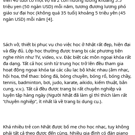
viên 40 tuổi có một vợ và 2 con hưởng lương khoảng 5.5
triệu yen (50 ngàn USD) mỗi năm, tương đương lương phó
giáo sư đại học (không quá 35 tuổi) khoảng 5 triệu yên (45
ngàn USD) mỗi năm [4].
Sách vở, thiết bị phục vụ cho việc học ở Nhật rất đẹp, hiện đại
và đầy đủ. Lớp học thường được trang bị các phương tiện
nghe nhìn như TV, video, v.v. Đặc biệt các môn ngoại khóa rất
đa dạng. Tất cả học sinh từ trung học trở lên đều tham gia
hoạt động ngoại khóa tại các câu lạc bộ khác nhau (âm nhạc,
hội họa, thể thao: bóng đá, bóng chuyền, bóng rổ, bóng chầy,
tennis, badminton, bơi, judo, karate, aikido, kiếm thuật, bắn
cung, v.v.). Tất cả đều được trang bị rất chuyên nghiệp và
luyện tập hàng ngày (Người Nhật đã làm gì thì thích làm rất
“chuyên nghiệp”, ít nhất là về trang bị dụng cụ.).
Khá nhiều trẻ con Nhật được bố mẹ cho học nhạc, tuy không
phải tất cả theo được đến cùng. Nhiều gia đình có đàn piano