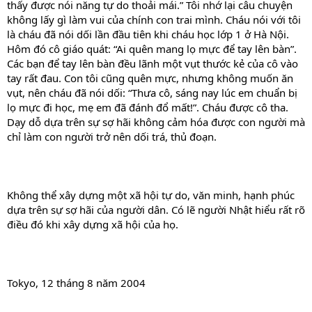
thấy được nói năng tự do thoải mái.” Tôi nhớ lại câu chuyện
không lấy gì làm vui của chính con trai mình. Cháu nói với tôi
là cháu đã nói dối lần đầu tiên khi cháu học lớp 1 ở Hà Nội.
Hôm đó cô giáo quát: “Ai quên mang lọ mực để tay lên bàn”.
Các bạn để tay lên bàn đều lãnh một vụt thước kẻ của cô vào
tay rất đau. Con tôi cũng quên mực, nhưng không muốn ăn
vụt, nên cháu đã nói dối: “Thưa cô, sáng nay lúc em chuẩn bị
lọ mực đi học, mẹ em đã đánh đổ mất!”. Cháu được cô tha.
Dạy dỗ dựa trên sự sợ hãi không cảm hóa được con người mà
chỉ làm con người trở nên dối trá, thủ đoạn.
Không thể xây dựng một xã hội tự do, văn minh, hạnh phúc
dựa trên sự sợ hãi của người dân. Có lẽ người Nhật hiểu rất rõ
điều đó khi xây dựng xã hội của họ.
Tokyo, 12 tháng 8 năm 2004