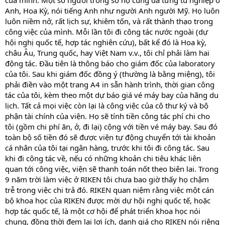
của mình. Một số người trong số họ cũng đã từng tu nghiệp ở
Anh, Hoa Kỳ, nói tiếng Anh như người Anh người Mỹ. Họ luôn
luôn niềm nở, rất lịch sự, khiêm tốn, và rất thành thạo trong
công việc của mình. Mỗi lần tôi đi công tác nước ngoài (dự
hội nghị quốc tế, hợp tác nghiên cứu), bất kể đó là Hoa kỳ,
châu Âu, Trung quốc, hay Việt Nam v.v., tôi chỉ phải làm hai
động tác. Đầu tiên là thông báo cho giám đốc của laboratory
của tôi. Sau khi giám đốc đồng ý (thường là bằng miệng), tôi
phải điền vào một trang A4 in sẵn hành trình, thời gian công
tác của tôi, kèm theo một dự báo giá vé máy bay của hãng du
lịch. Tất cả mọi việc còn lại là công việc của cô thư ký và bộ
phận tài chính của viện. Họ sẽ tính tiền công tác phí chi cho
tôi (gồm chi phí ăn, ở, đi lại) cộng với tiền vé máy bay. Sau đó
toàn bộ số tiền đó sẽ được viện tự động chuyển tới tài khoản
cá nhân của tôi tại ngân hàng, trước khi tôi đi công tác. Sau
khi đi công tác về, nếu có những khoản chi tiêu khác liên
quan tới công việc, viện sẽ thanh toán nốt theo biên lai. Trong
9 năm trời làm việc ở RIKEN tôi chưa bao giờ thấy họ chậm
trễ trong việc chi trả đó. RIKEN quan niệm rằng việc một cán
bộ khoa học của RIKEN được mời dự hội nghị quốc tế, hoặc
hợp tác quốc tế, là một cơ hội để phát triển khoa học nói
chung, đồng thời đem lại lợi ích, danh giá cho RIKEN nói riêng