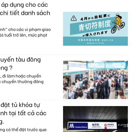
c áp dụng cho các
chi tiết danh sách
anh" cho các vi phạm giao
6 tuổi trở lên, mức phạt
huyến tàu đông
ông ?
c, đi làm hoặc chuyển
ác chuyến thường đông
đặt tủ khóa tự
nh tại tất cả các
g.
ng có thể đặt trước qua