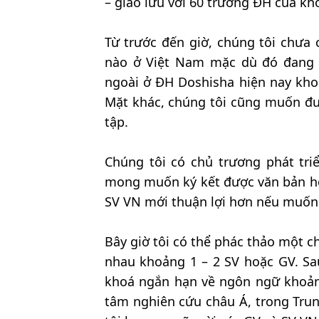
– giao lưu với 60 trường ĐH của kho
Từ trước đến giờ, chúng tôi chưa 
nào ở Việt Nam mặc dù đó đang 
ngoài ở ĐH Doshisha hiện nay kho
Mặt khác, chúng tôi cũng muốn đư
tập.
Chúng tôi có chủ trương phát tri
mong muốn ký kết được văn bản hợp
SV VN mới thuận lợi hơn nếu muốn 
Bây giờ tôi có thể phác thảo một ch
nhau khoảng 1 – 2 SV hoặc GV. S
khoá ngắn hạn về ngôn ngữ khoảng
tâm nghiên cứu châu Á, trong Tru