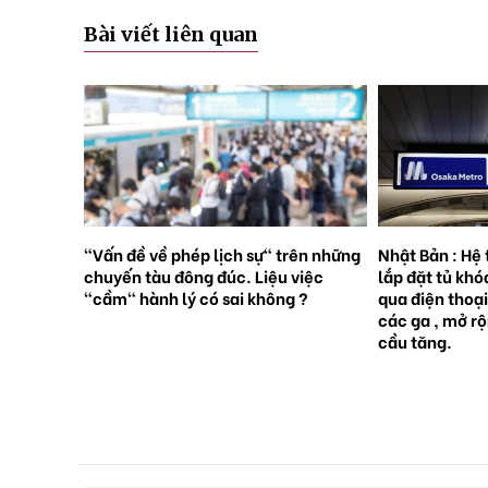
Bài viết liên quan
rên những
Nhật Bản : Hệ thống tàu điện ngầm
Nhật Bản : 65
việc
lắp đặt tủ khóa tự động đặt trước
sinh con, lần 
 ?
qua điện thoại thông minh tại tất cả
giới [Sách Tr
các ga , mở rộng mạng lưới do nhu
cầu tăng.