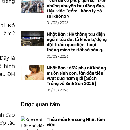
"Vấn đề về phép lịch sự" trên
 tiếng
những chuyến tàu đông đúc.
Liệu việc "cầm" hành lý có
sai không ?
31/03/2026
ai. Đó
 là xứ
Nhật Bản : Hệ thống tàu điện
ngầm lắp đặt tủ khóa tự động
đặt trước qua điện thoại
thông minh tại tất cả các ga ,
mở rộng mạng lưới do nhu
31/03/2026
Đây là
cầu tăng.
ô hình
Nhật Bản : 65% phụ nữ không
muốn sinh con, lần đầu tiên
sau ĐH
vượt qua nam giới [Sách
Trắng về Sinh Sản 2025]
31/03/2026
Được quan tâm
nh đào
Thắc mắc khi sang Nhật làm
ợp tác
việc