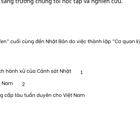
 sang trường chúng tôi học tập và nghiên cứu.
en" cuối cùng đến Nhật Bản do việc thành lập "Cơ quan k
ch hành xử của Cảnh sát Nhật
1
t Nam
2
ng cấp tàu tuần duyên cho Việt Nam