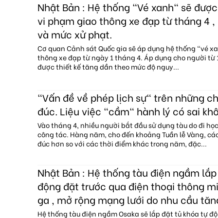
Nhật Bản : Hệ thống "Vé xanh" sẽ đượ
vi phạm giao thông xe đạp từ tháng 4 , 
và mức xử phạt.
Cơ quan Cảnh sát Quốc gia sẽ áp dụng hệ thống "vé x
thông xe đạp từ ngày 1 tháng 4. Áp dụng cho người từ 1
được thiết kế tăng dần theo mức độ nguy...
"Vấn đề về phép lịch sự" trên những c
đúc. Liệu việc "cầm" hành lý có sai kh
Vào tháng 4, nhiều người bắt đầu sử dụng tàu do đi họ
công tác. Hàng năm, cho đến khoảng Tuần lễ Vàng, c
đúc hơn so với các thời điểm khác trong năm, đặc...
Nhật Bản : Hệ thống tàu điện ngầm lắp 
động đặt trước qua điện thoại thông mi
ga , mở rộng mạng lưới do nhu cầu tăn
Hệ thống tàu điện ngầm Osaka sẽ lắp đặt tủ khóa tự độ