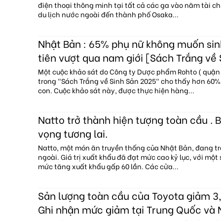
điện thoại thông minh tại tất cả các ga vào năm tài c
du lịch nước ngoài đến thành phố Osaka...
Nhật Bản : 65% phụ nữ không muốn sin
tiên vượt qua nam giới [Sách Trắng về
Một cuộc khảo sát do Công ty Dược phẩm Rohto ( quận 
trong "Sách Trắng về Sinh Sản 2025" cho thấy hơn 60
con. Cuộc khảo sát này, được thực hiện hàng...
Natto trở thành hiện tượng toàn cầu . B
vọng tương lai.
Natto, một món ăn truyền thống của Nhật Bản, đang tr
ngoài. Giá trị xuất khẩu đã đạt mức cao kỷ lục, với một
mức tăng xuất khẩu gấp 60 lần. Các cửa...
Sản lượng toàn cầu của Toyota giảm 3,
Ghi nhận mức giảm tại Trung Quốc và 