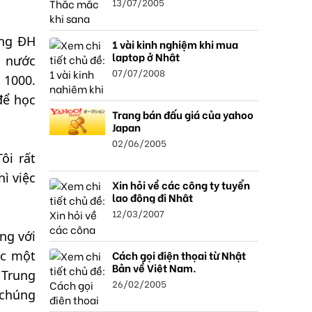
13/07/2005
ờng ĐH
1 vài kinh nghiệm khi mua
laptop ở Nhật
h nước
07/07/2008
 1000.
để học
Trang bán đấu giá của yahoo
Japan
02/06/2005
ôi rất
ì việc
Xin hỏi về các công ty tuyển
lao động đi Nhật
12/03/2007
ng với
Cách gọi điện thọai từ Nhật
ọc một
Bản về Việt Nam.
 Trung
26/02/2005
 chúng