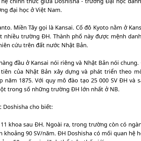
hệ chính thức giữa Doshisha - trường Đại học danh
ờng đại học ở Việt Nam.
nto. Miền Tây gọi là Kansai. Cố đô Kyoto nằm ở Kans
rất nhiều trường ĐH. Thành phố này được mệnh danh
hiên cứu trên đất nước Nhật Bản.
hàng đầu ở Kansai nói riêng và Nhật Bản nói chung. 
tiên của Nhật Bản xây dựng và phát triển theo m
ập năm 1875. Với quy mô đào tạo 25 000 SV ĐH và 
ột trong số những trường ĐH lớn nhất ở NB.
c Doshisha cho biết:
 11 khoa sau ĐH. Ngoài ra, trong trường còn có ngà
ận khoảng 90 SV/năm. ĐH Doshisha có mối quan hệ h