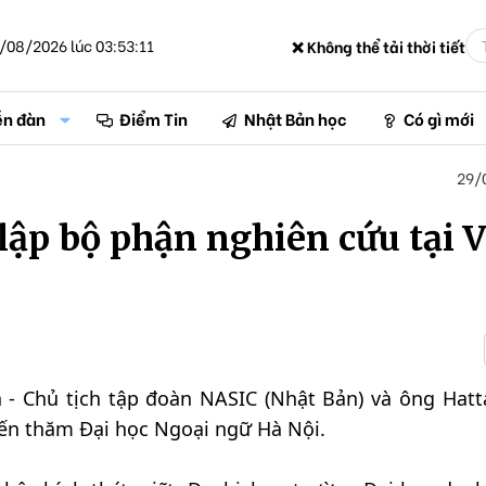
/08/2026 lúc 03:53:11
❌ Không thể tải thời tiết
ễn đàn
Điểm Tin
Nhật Bản học
Có gì mới
29/
ập bộ phận nghiên cứu tại V
 - Chủ tịch tập đoàn NASIC (Nhật Bản) và ông Hatta 
ến thăm Đại học Ngoại ngữ Hà Nội.