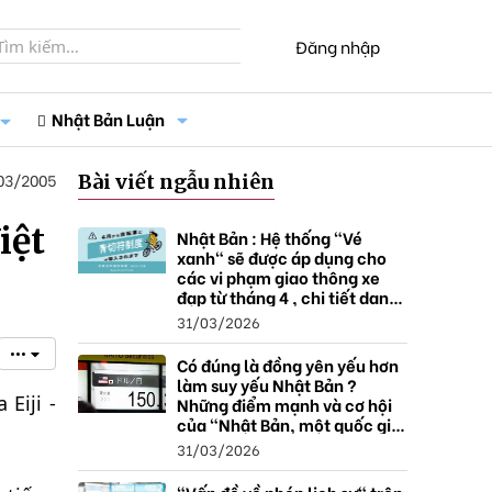
Đăng nhập
Nhật Bản Luận
03/2005
Bài viết ngẫu nhiên
iệt
Nhật Bản : Hệ thống "Vé
xanh" sẽ được áp dụng cho
các vi phạm giao thông xe
đạp từ tháng 4 , chi tiết danh
sách và mức xử phạt.
31/03/2026
•••
Có đúng là đồng yên yếu hơn
làm suy yếu Nhật Bản ?
Eiji -
Những điểm mạnh và cơ hội
của "Nhật Bản, một quốc gia
thặng dư".
31/03/2026