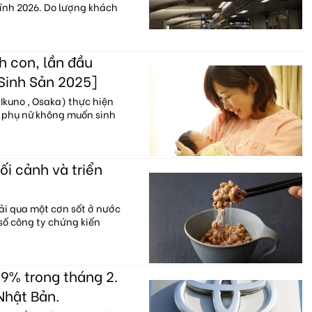
hính 2026. Do lượng khách
h con, lần đầu
 Sinh Sản 2025]
Ikuno , Osaka) thực hiện
% phụ nữ không muốn sinh
ối cảnh và triển
ải qua một cơn sốt ở nước
 số công ty chứng kiến
9% trong tháng 2.
Nhật Bản.