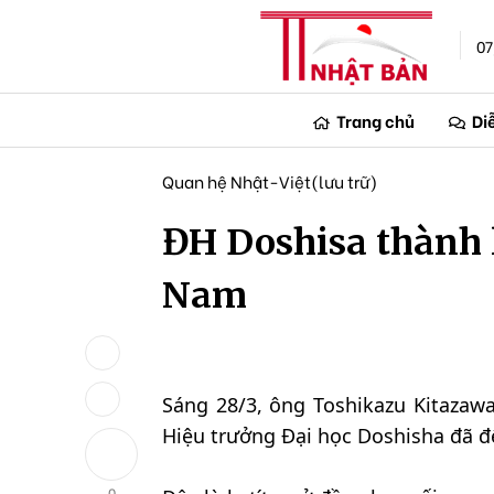
07
Trang chủ
Di
Quan hệ Nhật-Việt(lưu trữ)
ĐH Doshisa thành l
Nam
Sáng 28/3, ông Toshikazu Kitazawa
Hiệu trưởng Đại học Doshisha đã đ
0