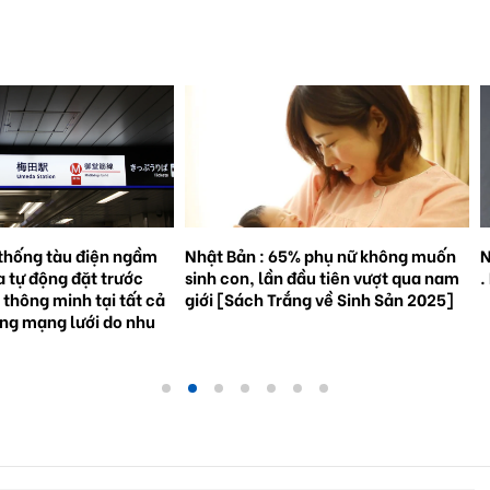
% phụ nữ không muốn
Natto trở thành hiện tượng toàn cầu
S
đầu tiên vượt qua nam
. Bối cảnh và triển vọng tương lai.
3
ắng về Sinh Sản 2025]
g