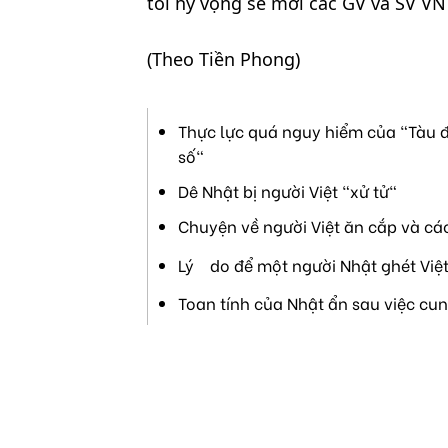
tôi hy vọng sẽ mời các GV và SV VN
(Theo Tiền Phong)
Thực lực quá nguy hiểm của "Tàu đ
số"
Dê Nhật bị người Việt "xử tử"
Chuyện về người Việt ăn cắp và cá
Lý do để một người Nhật ghét Việ
Toan tính của Nhật ẩn sau việc cu