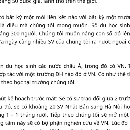
ảng 50 quốc gia, lãnh thổ trên thế giới.
có bất kỳ một mối liên kết nào với bất kỳ một trư
là điều mà chúng tôi mong muốn. Số du học sin
ảng 300 người. Chúng tôi muốn nâng con số đó lên
a ngày càng nhiều SV của chúng tôi ra nước ngoài 
ển du học sinh các nước châu Á, trong đó có VN. T
 tác với một trường ĐH nào đó ở VN. Có như thế th
theo học tại trường chúng tôi.
út kế hoạch trước mắt: Sẽ có sự trao đổi giữa 2 trườ
au đó, sẽ có khoảng 20 SV Nhật Bản sang Hà Nội h
 1 – 1 tháng rưỡi. Tiếp theo chúng tôi sẽ mở một
ng tâm này sẽ có bộ phận nghiên cứu về VN. Lúc đó