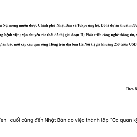
à Nội mong muốn được Chính phủ Nhật Bản và Tokyo ủng hộ. Đó là dự án thoát nước
g bệnh viện; vận chuyển rác thải đô thị giai đoạn II; Phát triển công nghệ thông tin,
ự án bắc một cây cầu qua sông Hồng trên địa bàn Hà Nội trị giá khoảng 250 triệu US
Theo
H
en" cuối cùng đến Nhật Bản do việc thành lập "Cơ quan k