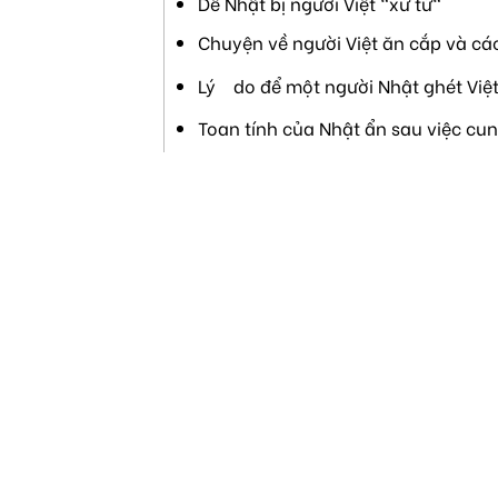
Dê Nhật bị người Việt "xử tử"
Chuyện về người Việt ăn cắp và cá
Lý do để một người Nhật ghét Việ
Toan tính của Nhật ẩn sau việc cu