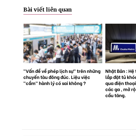
Bài viết liên quan
rên những
Nhật Bản : Hệ thống tàu điện ngầm
Nhật Bản : 65
việc
lắp đặt tủ khóa tự động đặt trước
sinh con, lần 
 ?
qua điện thoại thông minh tại tất cả
giới [Sách Tr
các ga , mở rộng mạng lưới do nhu
cầu tăng.