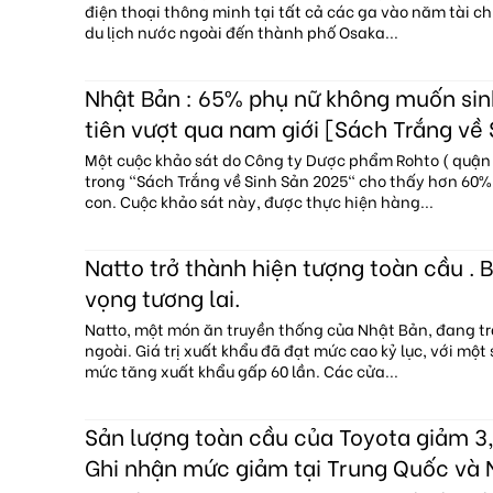
điện thoại thông minh tại tất cả các ga vào năm tài c
du lịch nước ngoài đến thành phố Osaka...
Nhật Bản : 65% phụ nữ không muốn sin
tiên vượt qua nam giới [Sách Trắng về
Một cuộc khảo sát do Công ty Dược phẩm Rohto ( quận 
trong "Sách Trắng về Sinh Sản 2025" cho thấy hơn 60
con. Cuộc khảo sát này, được thực hiện hàng...
Natto trở thành hiện tượng toàn cầu . B
vọng tương lai.
Natto, một món ăn truyền thống của Nhật Bản, đang tr
ngoài. Giá trị xuất khẩu đã đạt mức cao kỷ lục, với một
mức tăng xuất khẩu gấp 60 lần. Các cửa...
Sản lượng toàn cầu của Toyota giảm 3,
Ghi nhận mức giảm tại Trung Quốc và 