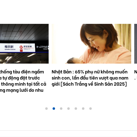
% phụ nữ không muốn
Natto trở thành hiện tượng toàn cầu
S
đầu tiên vượt qua nam
. Bối cảnh và triển vọng tương lai.
3
ắng về Sinh Sản 2025]
g