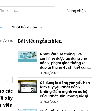
Đăng nhập
Nhật Bản Luận
11/2004
Bài viết ngẫu nhiên
Nhật Bản : Hệ thống "Vé
xanh" sẽ được áp dụng cho
các vi phạm giao thông xe
đạp từ tháng 4 , chi tiết danh
sách và mức xử phạt.
31/03/2026
•••
Có đúng là đồng yên yếu hơn
làm suy yếu Nhật Bản ?
ho các
Những điểm mạnh và cơ hội
của "Nhật Bản, một quốc gia
để xây
thặng dư".
31/03/2026
n viên