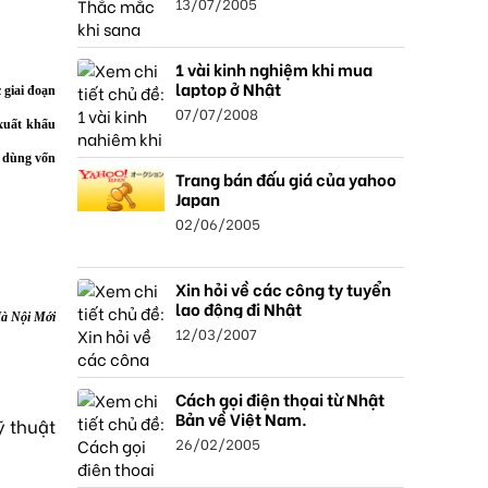
13/07/2005
1 vài kinh nghiệm khi mua
laptop ở Nhật
 giai đoạn
07/07/2008
 xuất khẩu
D dùng vốn
Trang bán đấu giá của yahoo
Japan
02/06/2005
Xin hỏi về các công ty tuyển
lao động đi Nhật
à Nội Mới
12/03/2007
Cách gọi điện thọai từ Nhật
Bản về Việt Nam.
ỹ thuật
26/02/2005