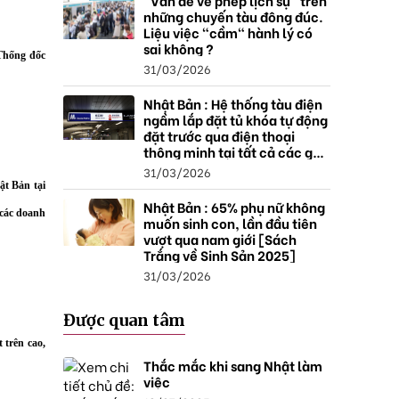
"Vấn đề về phép lịch sự" trên
những chuyến tàu đông đúc.
Liệu việc "cầm" hành lý có
sai không ?
Thống đốc
31/03/2026
Nhật Bản : Hệ thống tàu điện
ngầm lắp đặt tủ khóa tự động
đặt trước qua điện thoại
thông minh tại tất cả các ga ,
mở rộng mạng lưới do nhu
31/03/2026
cầu tăng.
ật Bản tại
Nhật Bản : 65% phụ nữ không
 các doanh
muốn sinh con, lần đầu tiên
vượt qua nam giới [Sách
Trắng về Sinh Sản 2025]
31/03/2026
Được quan tâm
 trên cao,
Thắc mắc khi sang Nhật làm
việc