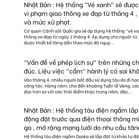
Nhật Bản : Hệ thống "Vé xanh" sẽ đượ
vi phạm giao thông xe đạp từ tháng 4 , 
và mức xử phạt.
Cơ quan Cảnh sát Quốc gia sẽ áp dụng hệ thống "vé x
thông xe đạp từ ngày 1 tháng 4. Áp dụng cho người từ 1
được thiết kế tăng dần theo mức độ nguy...
"Vấn đề về phép lịch sự" trên những c
đúc. Liệu việc "cầm" hành lý có sai kh
Vào tháng 4, nhiều người bắt đầu sử dụng tàu do đi họ
công tác. Hàng năm, cho đến khoảng Tuần lễ Vàng, c
đúc hơn so với các thời điểm khác trong năm, đặc...
Nhật Bản : Hệ thống tàu điện ngầm lắp 
động đặt trước qua điện thoại thông mi
ga , mở rộng mạng lưới do nhu cầu tăn
Hệ thống tàu điện ngầm Osaka sẽ lắp đặt tủ khóa tự độ