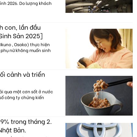
hính 2026. Do lượng khách
h con, lần đầu
 Sinh Sản 2025]
Ikuno , Osaka) thực hiện
% phụ nữ không muốn sinh
ối cảnh và triển
ải qua một cơn sốt ở nước
 số công ty chứng kiến
9% trong tháng 2.
Nhật Bản.