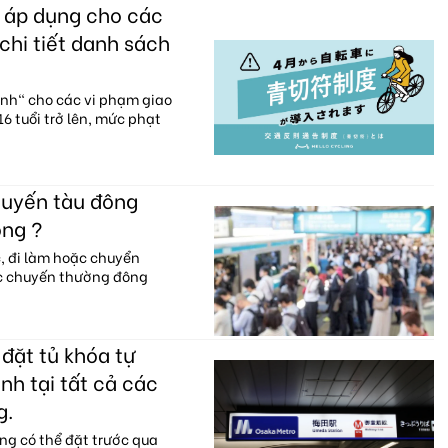
c áp dụng cho các
chi tiết danh sách
anh" cho các vi phạm giao
6 tuổi trở lên, mức phạt
huyến tàu đông
ông ?
c, đi làm hoặc chuyển
ác chuyến thường đông
đặt tủ khóa tự
nh tại tất cả các
g.
ng có thể đặt trước qua