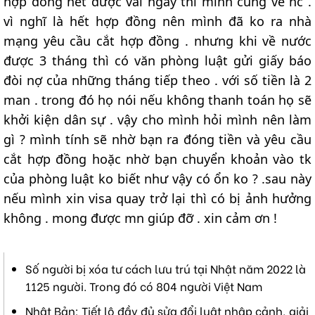
hợp đồng hết được vài ngày thì mình cũng về nc .
vì nghĩ là hết hợp đồng nên mình đã ko ra nhà
mạng yêu cầu cắt hợp đồng . nhưng khi về nước
được 3 tháng thì có văn phòng luật gửi giấy báo
đòi nợ của những tháng tiếp theo . với số tiền là 2
man . trong đó họ nói nếu không thanh toán họ sẽ
khởi kiện dân sự . vậy cho mình hỏi mình nên làm
gì ? mình tính sẽ nhờ bạn ra đóng tiền và yêu cầu
cắt hợp đồng hoặc nhờ bạn chuyển khoản vào tk
của phòng luật ko biết như vậy có ổn ko ? .sau này
nếu mình xin visa quay trở lại thì có bị ảnh hưởng
không . mong được mn giúp đỡ . xin cảm ơn !
Số người bị xóa tư cách lưu trú tại Nhật năm 2022 là
1125 người. Trong đó có 804 người Việt Nam
Nhật Bản: Tiết lộ đầy đủ sửa đổi luật nhập cảnh, giải