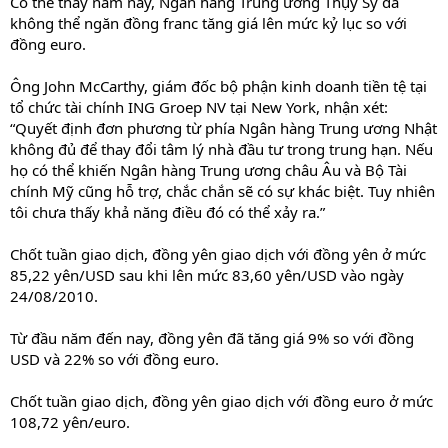
Có thể thấy năm nay, Ngân hàng Trung ương Thụy Sỹ đã
không thể ngăn đồng franc tăng giá lên mức kỷ lục so với
đồng euro.
Ông John McCarthy, giám đốc bộ phận kinh doanh tiền tệ tại
tổ chức tài chính ING Groep NV tại New York, nhận xét:
“Quyết định đơn phương từ phía Ngân hàng Trung ương Nhật
không đủ để thay đổi tâm lý nhà đầu tư trong trung hạn. Nếu
họ có thể khiến Ngân hàng Trung ương châu Âu và Bộ Tài
chính Mỹ cũng hỗ trợ, chắc chắn sẽ có sự khác biệt. Tuy nhiên
tôi chưa thấy khả năng điều đó có thể xảy ra.”
Chốt tuần giao dịch, đồng yên giao dịch với đồng yên ở mức
85,22 yên/USD sau khi lên mức 83,60 yên/USD vào ngày
24/08/2010.
Từ đầu năm đến nay, đồng yên đã tăng giá 9% so với đồng
USD và 22% so với đồng euro.
Chốt tuần giao dịch, đồng yên giao dịch với đồng euro ở mức
108,72 yên/euro.