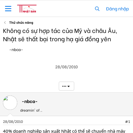
Đăng nhập
Thử chức năng
Không có sự hợp tác của Mỹ và châu Âu,
Nhật sẽ thất bại trong hạ giá đồng yên
T
N
-nbca-
h
g
r
à
e
y
28/08/2010
a
g
d
ử
s
i
t
•••
a
r
t
-nbca-
e
dreamin' of ..
r
28/08/2010
#1
40% doanh nghiệp sản xuất Nhật có thể sẽ chuyển nhà máy