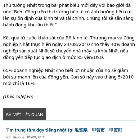
Thủ tướng Nhật trong bài phát biểu mới đây với báo giới đã
nói: “Biến động trên thị trường tiền tệ có ảnh hưởng tiêu cực
lên sự ổn định của kinh tế và tài chính. Chúng tôi sẽ sẵn sàng
hành động khi cần thiết.”
Kết quả từ cuộc khảo sát của Bộ Kinh tế, Thương mại và Công
nghiệp Nhật thực hiện ngày 24/08/2010 cho thấy 40% doanh
nghiệp sản xuất Nhật sẽ chuyển nhà máy ra khỏi Nhật nếu
đồng yên tiếp tục giao dịch ở mức 85 yên/USD.
65% doanh nghiệp Nhật cho biết lợi nhuận của họ sẽ giảm
bởi sự mạnh lên của đồng yên. Con số này vào tháng 5/2010
mới chỉ là 16%.
(Theo cafef.vn)
BÀI VIẾT LIÊN QUAN
Tìm trung tâm dạy tiếng nhật tại 滋賀県 甲賀市 甲賀町
bởi
tienhus
,
03/05/2012