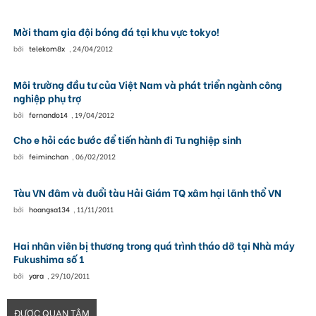
Mời tham gia đội bóng đá tại khu vực tokyo!
bởi
telekom8x
,
24/04/2012
Môi trường đầu tư của Việt Nam và phát triển ngành công
nghiệp phụ trợ
bởi
fernando14
,
19/04/2012
Cho e hỏi các bước để tiến hành đi Tu nghiệp sinh
bởi
feiminchan
,
06/02/2012
Tàu VN đâm và đuổi tàu Hải Giám TQ xâm hại lãnh thổ VN
bởi
hoangsa134
,
11/11/2011
Hai nhân viên bị thương trong quá trình tháo dỡ tại Nhà máy
Fukushima số 1
bởi
yara
,
29/10/2011
ĐƯỢC QUAN TÂM