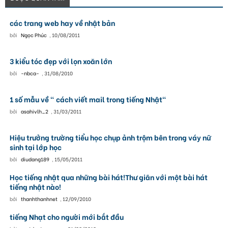
các trang web hay về nhật bản
bởi
Ngọc Phúc
,
10/08/2011
3 kiểu tóc đẹp với lọn xoăn lớn
bởi
-nbca-
,
31/08/2010
1 số mẫu về " cách viết mail trong tiếng Nhật"
bởi
asahivlh_2
,
31/03/2011
Hiệu trưởng trường tiểu học chụp ảnh trộm bên trong váy nữ
sinh tại lớp học
bởi
diudang189
,
15/05/2011
Học tiếng nhật qua những bài hát!Thư giãn với một bài hát
tiếng nhật nào!
bởi
thanhthanhnet
,
12/09/2010
tiếng Nhạt cho người mới bắt đầu