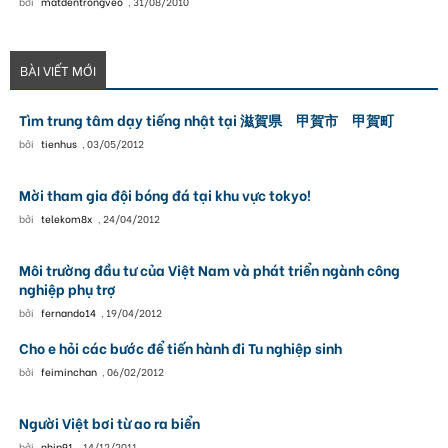
bởi
matdentrongveo
,
31/08/2010
BÀI VIẾT MỚI
Tìm trung tâm dạy tiếng nhật tại 滋賀県 甲賀市 甲賀町
bởi
tienhus
,
03/05/2012
Mời tham gia đội bóng đá tại khu vực tokyo!
bởi
telekom8x
,
24/04/2012
Môi trường đầu tư của Việt Nam và phát triển ngành công
nghiệp phụ trợ
bởi
fernando14
,
19/04/2012
Cho e hỏi các bước để tiến hành đi Tu nghiệp sinh
bởi
feiminchan
,
06/02/2012
Người Việt bơi từ ao ra biển
bởi
nhjp91
,
14/12/2011