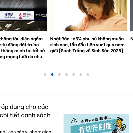
% phụ nữ không muốn
Natto trở thành hiện tượng toàn cầu
S
đầu tiên vượt qua nam
. Bối cảnh và triển vọng tương lai.
3
ắng về Sinh Sản 2025]
g
c áp dụng cho các
chi tiết danh sách
anh" cho các vi phạm giao