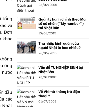
26/02/2005
i tổng
Quản lý hành chính theo Mã
số cá nhân ("My number")
Bắc và
tại Nhật Bản
m. Đơn
10/06/2015
h khác
Thu nhập bình quân của
người Nhật là bao nhiêu?
26/06/2015
 không
eo ông
Vấn đề TU NGHIỆP SINH tại
Nhật Bản
g nước
28/07/2007
Về VN mà không trả điện
ến đầu
thoại ?
ủa các
01/07/2008
i Nhật