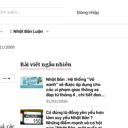
Đăng nhập
Nhật Bản Luận
11/2005
Bài viết ngẫu nhiên
Nhật Bản : Hệ thống "Vé
•••
xanh" sẽ được áp dụng cho
các vi phạm giao thông xe
đạp từ tháng 4 , chi tiết danh
sách và mức xử phạt.
31/03/2026
Có đúng là đồng yên yếu hơn
làm suy yếu Nhật Bản ?
Những điểm mạnh và cơ hội
uả các
của "Nhật Bản, một quốc gia