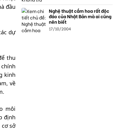
hà đầu
Nghệ thuật cắm hoa rất độc
đáo của Nhật Bản mà ai cũng
nên biết
17/10/2004
các dự
để thu
 chính
g kinh
am, về
m.
ạo môi
p định
 cơ sở