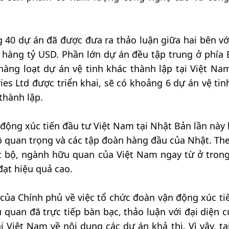
g 40 dự án đã được đưa ra thảo luận giữa hai bên vớ
i hàng tỷ USD. Phần lớn dự án đều tập trung ở phía 
àng loạt dự án vệ tinh khác thành lập tại Việt Na
ies Ltd được triển khai, sẽ có khoảng 6 dự án vệ tin
thành lập.
động xúc tiến đầu tư Việt Nam tại Nhật Bản lần này
 Bộ quan trọng và các tập đoàn hàng đầu của Nhật. Th
ác bộ, ngành hữu quan của Việt Nam ngay từ ở tron
đạt hiệu quả cao.
 của Chính phủ về việc tổ chức đoàn vận động xúc ti
 quan đã trực tiếp bàn bạc, thảo luận với đại diện c
 Việt Nam về nội dung các dự án khả thi. Vì vậy, tạ