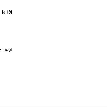
là lời
ỹ thuật