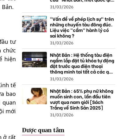
thặng dư".
 Bản.
31/03/2026
"Vấn đề về phép lịch sự" trên
những chuyến tàu đông đúc.
Liệu việc "cầm" hành lý có
sai không ?
đầu tư
31/03/2026
n chức
Nhật Bản : Hệ thống tàu điện
ể hiện
ngầm lắp đặt tủ khóa tự động
đặt trước qua điện thoại
thông minh tại tất cả các ga ,
mở rộng mạng lưới do nhu
31/03/2026
cầu tăng.
inh tế
Nhật Bản : 65% phụ nữ không
ưa bao
muốn sinh con, lần đầu tiên
vượt qua nam giới [Sách
i quan
Trắng về Sinh Sản 2025]
ội mới
31/03/2026
Được quan tâm
 ở rất