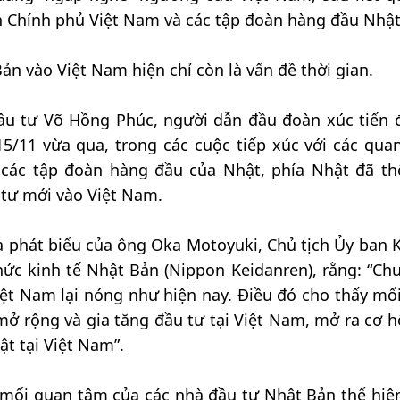
ện Chính phủ Việt Nam và các tập đoàn hàng đầu Nhật
ản vào Việt Nam hiện chỉ còn là vấn đề thời gian.
ầu tư Võ Hồng Phúc, người dẫn đầu đoàn xúc tiến 
5/11 vừa qua, trong các cuộc tiếp xúc với các qua
h các tập đoàn hàng đầu của Nhật, phía Nhật đã th
 tư mới vào Việt Nam.
a phát biểu của ông Oka Motoyuki, Chủ tịch Ủy ban K
chức kinh tế Nhật Bản (Nippon Keidanren), rằng: “Ch
iệt Nam lại nóng như hiện nay. Điều đó cho thấy mố
mở rộng và gia tăng đầu tư tại Việt Nam, mở ra cơ h
ật tại Việt Nam”.
mối quan tâm của các nhà đầu tư Nhật Bản thể hiện