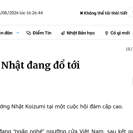
/08/2026 lúc 16:26:44
❌ Không thể tải thời tiết
ễn đàn
Điểm Tin
Nhật Bản học
Có gì mới
18/
 Nhật đang đổ tới
ớng Nhật Koizumi tại một cuộc hội đàm cấp cao.
đang “ngấp nghé” ngưỡng cửa Việt Nam, sau kết q