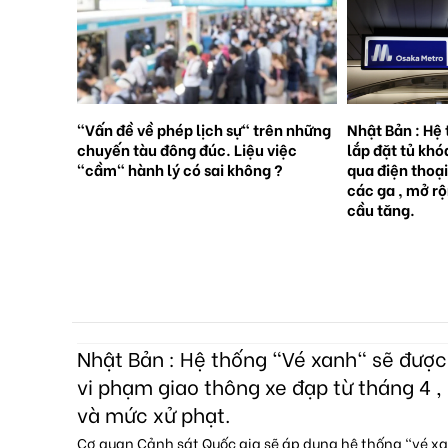
rên những
Nhật Bản : Hệ thống tàu điện ngầm
Nhật Bản : 65
việc
lắp đặt tủ khóa tự động đặt trước
sinh con, lần 
 ?
qua điện thoại thông minh tại tất cả
giới [Sách Tr
các ga , mở rộng mạng lưới do nhu
cầu tăng.
Nhật Bản : Hệ thống "Vé xanh" sẽ đượ
vi phạm giao thông xe đạp từ tháng 4 , 
và mức xử phạt.
Cơ quan Cảnh sát Quốc gia sẽ áp dụng hệ thống "vé x