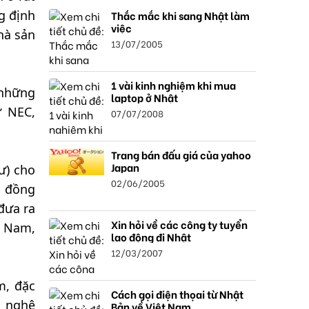
g định
Thắc mắc khi sang Nhật làm
việc
hà sản
13/07/2005
1 vài kinh nghiệm khi mua
 những
laptop ở Nhật
ư NEC,
07/07/2008
Trang bán đấu giá của yahoo
Japan
ư) cho
02/06/2005
, đồng
đưa ra
Xin hỏi về các công ty tuyển
t Nam,
lao động đi Nhật
12/03/2007
m, đặc
Cách gọi điện thọai từ Nhật
g nghệ
Bản về Việt Nam.