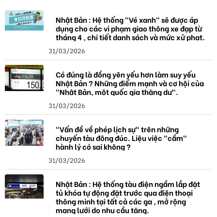
Nhật Bản : Hệ thống "Vé xanh" sẽ được áp
dụng cho các vi phạm giao thông xe đạp từ
tháng 4 , chi tiết danh sách và mức xử phạt.
31/03/2026
Có đúng là đồng yên yếu hơn làm suy yếu
Nhật Bản ? Những điểm mạnh và cơ hội của
"Nhật Bản, một quốc gia thặng dư".
31/03/2026
"Vấn đề về phép lịch sự" trên những
chuyến tàu đông đúc. Liệu việc "cầm"
hành lý có sai không ?
31/03/2026
Nhật Bản : Hệ thống tàu điện ngầm lắp đặt
tủ khóa tự động đặt trước qua điện thoại
thông minh tại tất cả các ga , mở rộng
mạng lưới do nhu cầu tăng.