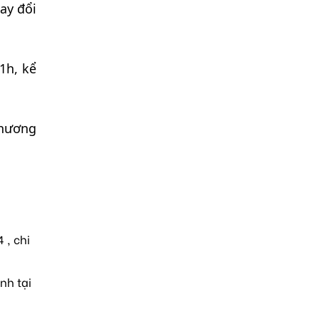
ay đổi
1h, kể
phương
 , chi
nh tại