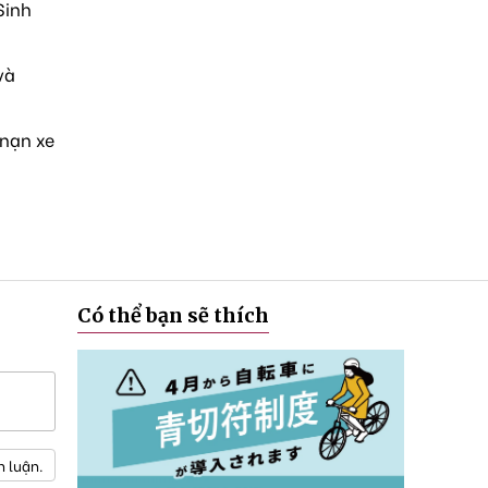
Sinh
và
 nạn xe
Có thể bạn sẽ thích
h luận.