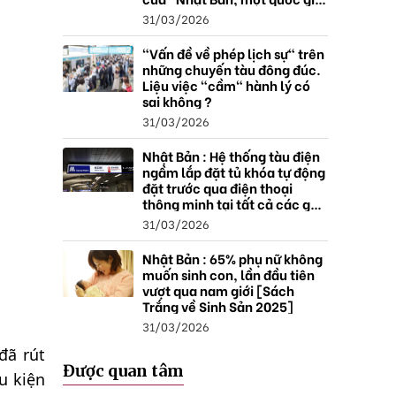
thặng dư".
31/03/2026
"Vấn đề về phép lịch sự" trên
những chuyến tàu đông đúc.
Liệu việc "cầm" hành lý có
sai không ?
31/03/2026
Nhật Bản : Hệ thống tàu điện
ngầm lắp đặt tủ khóa tự động
đặt trước qua điện thoại
thông minh tại tất cả các ga ,
mở rộng mạng lưới do nhu
31/03/2026
cầu tăng.
Nhật Bản : 65% phụ nữ không
muốn sinh con, lần đầu tiên
vượt qua nam giới [Sách
Trắng về Sinh Sản 2025]
31/03/2026
đã rút
Được quan tâm
u kiện