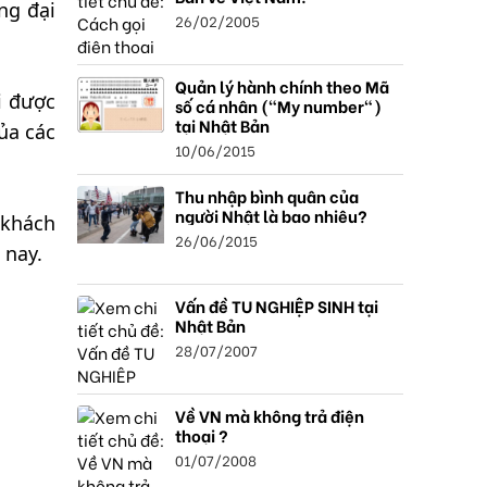
ng đại
26/02/2005
Quản lý hành chính theo Mã
i được
số cá nhân ("My number")
tại Nhật Bản
ủa các
10/06/2015
Thu nhập bình quân của
người Nhật là bao nhiêu?
 khách
26/06/2015
 nay.
Vấn đề TU NGHIỆP SINH tại
Nhật Bản
28/07/2007
Về VN mà không trả điện
thoại ?
01/07/2008