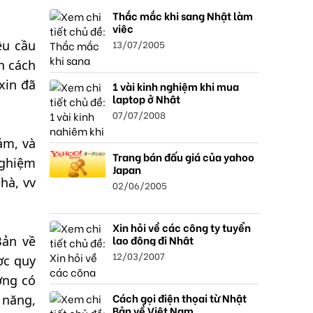
Thắc mắc khi sang Nhật làm
việc
13/07/2005
êu cầu
n cách
xin đã
1 vài kinh nghiệm khi mua
laptop ở Nhật
07/07/2008
ảm, và
Trang bán đấu giá của yahoo
nghiệm
Japan
hà, vv
02/06/2005
Xin hỏi về các công ty tuyển
lao động đi Nhật
Bản về
12/03/2007
ợc quy
ợng có
Cách gọi điện thọai từ Nhật
 năng,
Bản về Việt Nam.