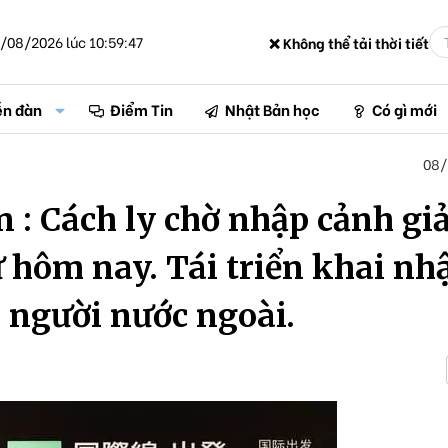
/08/2026 lúc 10:59:47
❌ Không thể tải thời tiết
ễn đàn
Điểm Tin
Nhật Bản học
Có gì mới
08/
 : Cách ly chờ nhập cảnh g
 hôm nay. Tái triển khai nh
 người nước ngoài.