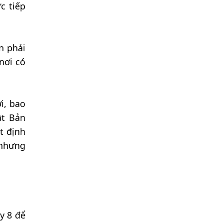
c tiếp
n phải
nơi có
i, bao
ật Bản
t định
 nhưng
y 8 để