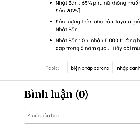
Nhật Bản : 65% phụ nữ không muốn 
Sản 2025]
Sản lượng toàn cầu của Toyota giả
Nhật Bản.
Nhật Bản : Ghi nhận 5.000 trường h
đạp trong 5 năm qua . "Hãy đội mũ
T
Topic:
biện pháp corona
nhập cản
ừ
k
h
ó
Bình luận (0)
a
Ý kiến của bạn