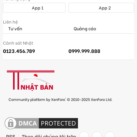
App 1
App 2
Liên hệ
Tư vấn
Quảng cáo
Cảnh sát Nhật
0123.456.789
0999.999.888
®
Community platform by XenForo
© 2010-2025 XenForo Ltd.
RSS
Theo dõi chúng tôi trên