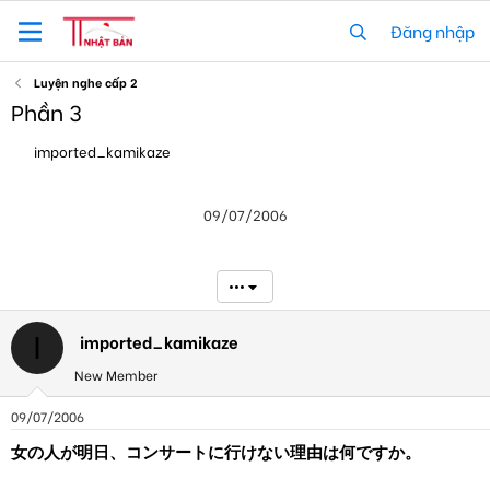
Đăng nhập
Luyện nghe cấp 2
Phần 3
T
N
imported_kamikaze
h
g
r
à
e
y
09/07/2006
a
g
d
ử
s
i
t
•••
a
r
t
imported_kamikaze
I
e
New Member
r
09/07/2006
女の人が明日、コンサートに行けない理由は何ですか。