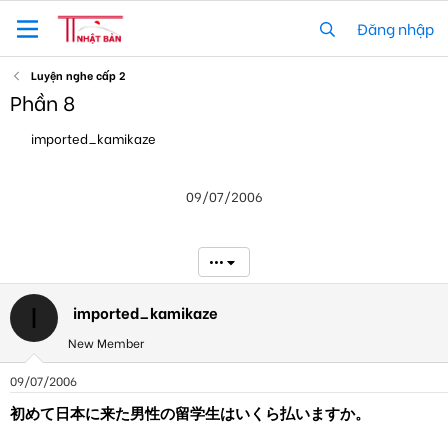
Đăng nhập
Luyện nghe cấp 2
Phần 8
T
N
imported_kamikaze
h
g
r
à
e
y
09/07/2006
a
g
d
ử
s
i
t
•••
a
r
t
imported_kamikaze
I
e
New Member
r
09/07/2006
初めて日本に来た男性の留学生はいくら払いますか。