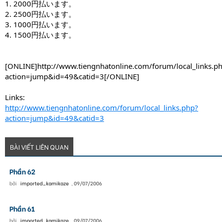
1. 2000円払います。
2. 2500円払います。
3. 1000円払います。
4. 1500円払います。
[ONLINE]http://www.tiengnhatonline.com/forum/local_links.p
action=jump&id=49&catid=3[/ONLINE]
Links:
http://www.tiengnhatonline.com/forum/local_links.php?
action=jump&id=49&catid=3
BÀI VIẾT LIÊN QUAN
Phần 62
bởi
imported_kamikaze
,
09/07/2006
Phần 61
bởi
imported_kamikaze
,
09/07/2006