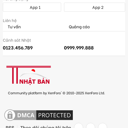
App 1
App 2
Liên hệ
Tư vấn
Quảng cáo
Cảnh sát Nhật
0123.456.789
0999.999.888
®
Community platform by XenForo
© 2010-2025 XenForo Ltd.
RSS
Theo dõi chúng tôi trên