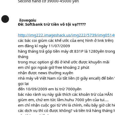
Second hand cỡ 39000-45000 yên
I
ilovegaiu
Ðề: Softbank trừ tiền vô tội vạ?????
http://img222.imageshack.us/img222/5739/img0514v
các bác coi giùm các khế ước của em( hình ở link trên)
em đăng kí ngày 11/07/2009
hàng tháng trả góp tiền máy dt 831P là 1280yên tron
tháng
trong mục option gì đó ở khế ước được khuyến mãi
em chỉ gọi ngoài giờ free khoảng 2 phút
nhận được news thường xuyên
nhà máy về Việt Nam rùi tắt liền (0 giây encall) để bên
gọi lại
đến 10/09/2009 em bị trừ 7000yên
bác nào rành vụ này giải thích các khoản trừ của HẮN
giùm em, chứ em tức lắm.huhu 7000 yên của tui....
em chỉ nhận cuộc gọi từ VN là chính, nếu bây giờ cắt h
các dịch vụ thì có được không? và tiền trả hàng tháng 