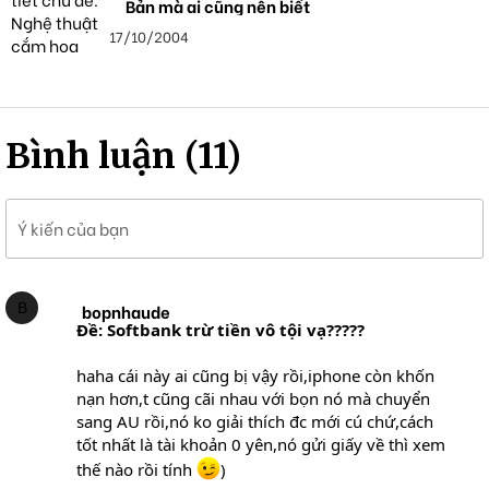
Bản mà ai cũng nên biết
17/10/2004
Bình luận (11)
Ý kiến của bạn
B
bopnhaude
Ðề: Softbank trừ tiền vô tội vạ?????
haha cái này ai cũng bị vậy rồi,iphone còn khốn
nạn hơn,t cũng cãi nhau với bọn nó mà chuyển
sang AU rồi,nó ko giải thích đc mới cú chứ,cách
tốt nhất là tài khoản 0 yên,nó gửi giấy về thì xem
thế nào rồi tính
)