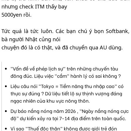
nhưng check ITM thấy bay
5000yen rồi.
Tức quá là tức luôn. Các bạn chú ý bọn Softbank,
bà người Nhật củng nói
chuyện đó là có thật, và đã chuyển qua AU dùng.
"Vấn đề về phép lịch sự" trên những chuyến tàu
đông đúc. Liệu việc "cầm" hành lý có sai không ?
Liệu câu nói "Tokyo = Tiềm năng thu nhập cao" có
thực sự đúng ? Dữ liệu tiết lộ sự thịnh vượng đáng
ngạc nhiên của khu vực nông thôn.
Dự báo nắng nóng năm 2026 , “Ngày nắng nóng cực
độ” dự kiến xảy ra tại 7-14 địa điểm trên toàn quốc.
Vì sao "Thuế độc thân" không được giới trẻ đón