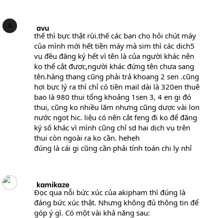
A
avu
thế thì bực thật rùi.thế các ban cho hỏi chút máy
của mình mới hết tiền máy mà sim thì các dich5
vụ đều đăng ký hết vì tên là của người khác nên
ko thể cắt được,người khác đứng tên chưa sang
tên.hàng thang cũng phải trả khoang 2 sen .cũng
hơi bực lý ra thì chỉ có tiền mail dài là 320en thuê
bao là 980 thui tổng khoảng 1sen 3, 4 en gi đó
thui, cũng ko nhiều lăm nhưng cũng dược vài lon
nước ngot hic. liệu có nên cắt feng đi ko để đăng
ký số khác vì mình cũng chỉ sd hai dịch vụ trên
thui còn ngoài ra ko cần. heheh
đúng là cái gi cũng cần phải tính toán chi ly nhỉ
kamikaze
Đọc qua nỗi bức xúc của akipham thì đúng là
đáng bức xúc thật. Nhưng không đủ thông tin để
góp ý gì. Có một vài khả năng sau: