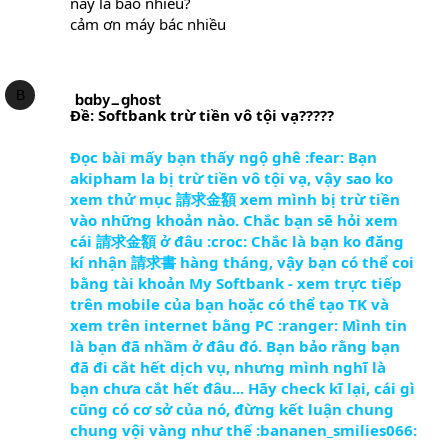
này là bao nhiêu?
cảm ơn máy bác nhiều
B
baby_ghost
Ðề: Softbank trừ tiền vô tội vạ?????
Đọc bài mấy bạn thấy ngộ ghê :fear: Bạn
akipham la bị trừ tiền vô tội vạ, vậy sao ko
xem thử mục 請求金額 xem mình bị trừ tiền
vào những khoản nào. Chắc bạn sẽ hỏi xem
cái 請求金額 ở đâu :croc: Chắc là bạn ko đăng
kí nhận 請求書 hàng tháng, vậy bạn có thể coi
bằng tài khoản My Softbank - xem trực tiếp
trên mobile của bạn hoặc có thể tạo TK và
xem trên internet bằng PC :ranger: Mình tin
là bạn đã nhầm ở đâu đó. Bạn bảo rằng bạn
đã đi cắt hết dịch vụ, nhưng mình nghĩ là
bạn chưa cắt hết đâu... Hãy check kĩ lại, cái gì
cũng có cơ sở của nó, đừng kết luận chung
chung vội vàng như thế :bananen_smilies066: