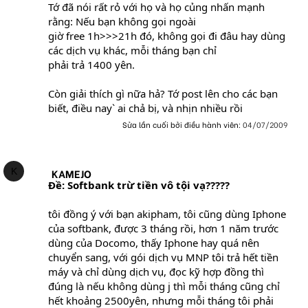
Tớ đã nói rất rỏ với họ và họ củng nhấn mạnh
rằng: Nếu bạn không gọi ngoài
giờ free 1h>>>21h đó, không gọi đi đâu hay dùng
các dịch vụ khác, mỗi tháng bạn chỉ
phải trả 1400 yên.
Còn giải thích gì nữa hả? Tớ post lên cho các bạn
biết, điều nay` ai chả bị, và nhịn nhiều rồi
Sửa lần cuối bởi điều hành viên:
04/07/2009
K
KAMEJO
Ðề: Softbank trừ tiền vô tội vạ?????
tôi đồng ý với bạn akipham, tôi cũng dùng Iphone
của softbank, được 3 tháng rồi, hơn 1 năm trước
dùng của Docomo, thấy Iphone hay quá nên
chuyển sang, với gói dịch vụ MNP tôi trả hết tiền
máy và chỉ dùng dịch vụ, đọc kỹ hợp đồng thì
đúng là nếu không dùng j thì mỗi tháng cũng chỉ
hết khoảng 2500yên, nhưng mỗi tháng tôi phải