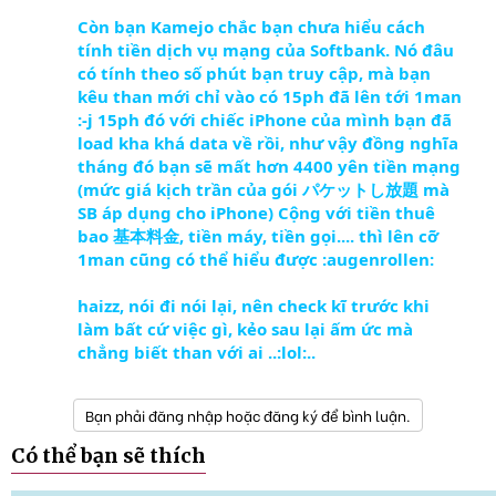
Còn bạn Kamejo chắc bạn chưa hiểu cách
tính tiền dịch vụ mạng của Softbank. Nó đâu
có tính theo số phút bạn truy cập, mà bạn
kêu than mới chỉ vào có 15ph đã lên tới 1man
:-j 15ph đó với chiếc iPhone của mình bạn đã
load kha khá data về rồi, như vậy đồng nghĩa
tháng đó bạn sẽ mất hơn 4400 yên tiền mạng
(mức giá kịch trần của gói パケットし放題 mà
SB áp dụng cho iPhone) Cộng với tiền thuê
bao 基本料金, tiền máy, tiền gọi.... thì lên cỡ
1man cũng có thể hiểu được :augenrollen:
haizz, nói đi nói lại, nên check kĩ trước khi
làm bất cứ việc gì, kẻo sau lại ấm ức mà
chẳng biết than với ai ..:lol:..
Bạn phải đăng nhập hoặc đăng ký để bình luận.
Có thể bạn sẽ thích