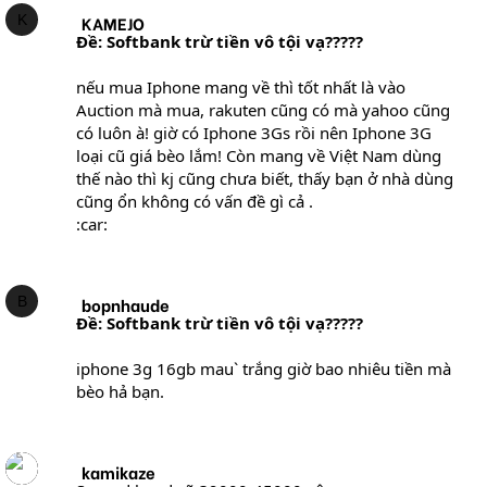
K
KAMEJO
Ðề: Softbank trừ tiền vô tội vạ?????
nếu mua Iphone mang về thì tốt nhất là vào
Auction mà mua, rakuten cũng có mà yahoo cũng
có luôn à! giờ có Iphone 3Gs rồi nên Iphone 3G
loại cũ giá bèo lắm! Còn mang về Việt Nam dùng
thế nào thì kj cũng chưa biết, thấy bạn ở nhà dùng
cũng ổn không có vấn đề gì cả .
:car:
B
bopnhaude
Ðề: Softbank trừ tiền vô tội vạ?????
iphone 3g 16gb mau` trắng giờ bao nhiêu tiền mà
bèo hả bạn.
kamikaze