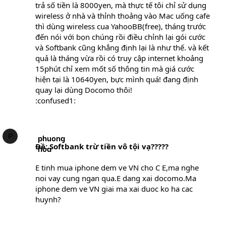
trả số tiền là 8000yen, mà thực tế tôi chỉ sử dụng
wireless ở nhà và thỉnh thoảng vào Mac uống cafe
thì dùng wireless cua YahooBB(free), tháng trước
đến nói với bọn chúng rồi điều chỉnh lại gói cước
và Softbank cũng khẳng định lại là như thế. và kết
quả là tháng vừa rồi có truy cập internet khoảng
15phút chỉ xem mốt số thông tin mà giá cước
hiện tại là 10640yen, bực mình quá! đang định
quay lại dùng Docomo thôi!
:confused1:
P
phuong
Ðề: Softbank trừ tiền vô tội vạ?????
hoa
E tinh mua iphone dem ve VN cho C E,ma nghe
noi vay cung ngan qua.E dang xai docomo.Ma
iphone dem ve VN giai ma xai duoc ko ha cac
huynh?