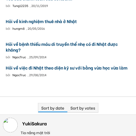
bởi
Tung12235
,
20/11/2019
Hỏi về kinh nghiệm thuê nhà ở Nhật
bởi
hungm8
,
20/05/2016
Hỏi về bệnh thiếu máu di truyền thể nhẹ có đi Nhật được
không?
bởi
NgocTruc
,
25/09/2014
Hỏi về việc đi Nhật theo diện kỹ sư với bằng vừa học vừa làm
bởi
NgocTruc
,
29/08/2014
Sort by date
Sort by votes
YukiSakura
Tia nắng mặt trời