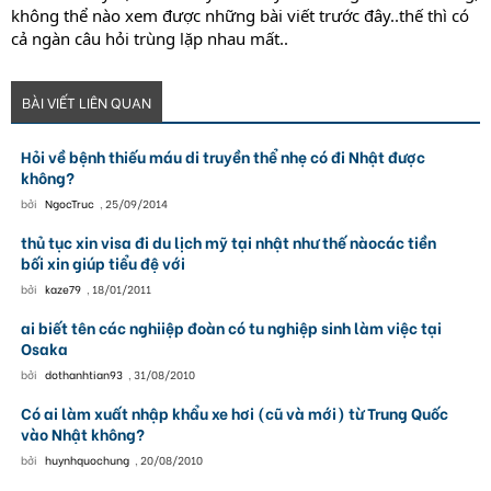
không thể nào xem được những bài viết trước đây..thế thì có
cả ngàn câu hỏi trùng lặp nhau mất..
BÀI VIẾT LIÊN QUAN
Hỏi về bệnh thiếu máu di truyền thể nhẹ có đi Nhật được
không?
bởi
NgocTruc
,
25/09/2014
thủ tục xin visa đi du lịch mỹ tại nhật như thế nàocác tiền
bối xin giúp tiểu đệ với
bởi
kaze79
,
18/01/2011
ai biết tên các nghiiệp đoàn có tu nghiệp sinh làm việc tại
Osaka
bởi
dothanhtian93
,
31/08/2010
Có ai làm xuất nhập khẩu xe hơi (cũ và mới) từ Trung Quốc
vào Nhật không?
bởi
huynhquochung
,
20/08/2010