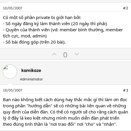
18/05/2007
#2
Có một số phần private bị giới hạn bởi:
- Số ngày đăng ký làm thành viên (20 ngày thì phải)
- Quyền của thành viên (vd: member bình thường, member
tích cực, mod, admin)
- Số bài đóng góp (trên 20 bài).
U
D
0
p
o
v
w
kamikaze
o
n
t
v
Administrator
e
o
18/05/2007
#3
t
Bạn nào không biết cách dùng hay thắc mắc gì thì làm ơn đọc
e
trong phần "hướng dẫn" sẽ có những bài liên quan về những
quy định của diễn đàn. Có thể có người sẽ cho rằng cách quản
lý ở đây là keo kiệt nhưng mình muốn diễn đàn phát triển
theo đúng tinh thần là "nơi trao đổi" nơi "cho" và "nhận".