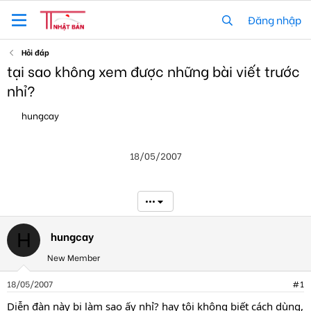
Đăng nhập
Hỏi đáp
tại sao không xem được những bài viết trước
nhỉ?
T
N
hungcay
h
g
r
à
e
y
18/05/2007
a
g
d
ử
s
i
t
•••
a
r
t
hungcay
H
e
New Member
r
18/05/2007
#1
Diễn đàn này bị làm sao ấy nhỉ? hay tôi không biết cách dùng,