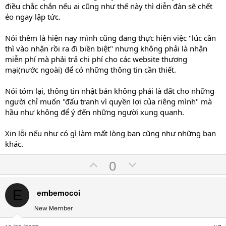
điều chắc chắn nếu ai cũng như thế này thì diễn đàn sẽ chết
ẻo ngay lập tức.
Nói thêm là hiện nay mình cũng đang thực hiện việc "lúc cần
thì vào nhận rồi ra đi biền biệt" nhưng không phải là nhận
miễn phí mà phải trả chi phí cho các website thương
mại(nước ngoài) để có những thông tin cần thiết.
Nói tóm lại, thông tin nhật bản không phải là đất cho những
người chỉ muốn "đấu tranh vì quyền lợi của riêng mình" mà
hầu như không để ý đến những người xung quanh.
Xin lỗi nếu như có gì làm mất lòng bạn cũng như những bạn
khác.
U
D
0
p
o
v
w
embemocoi
E
o
n
t
v
New Member
e
o