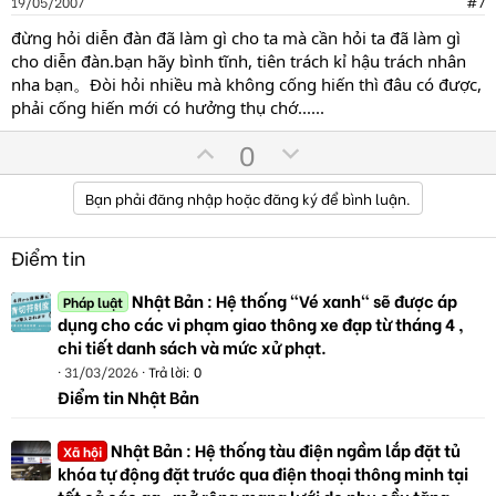
19/05/2007
#7
t
đừng hỏi diễn đàn đã làm gì cho ta mà cần hỏi ta đã làm gì
e
cho diễn đàn.bạn hãy bình tĩnh, tiên trách kỉ hậu trách nhân
nha bạn。Đòi hỏi nhiều mà không cống hiến thì đâu có được,
phải cống hiến mới có hưởng thụ chớ......
U
D
0
p
o
v
w
Bạn phải đăng nhập hoặc đăng ký để bình luận.
o
n
t
v
Điểm tin
e
o
Nhật Bản : Hệ thống "Vé xanh" sẽ được áp
t
Pháp luật
dụng cho các vi phạm giao thông xe đạp từ tháng 4 ,
e
chi tiết danh sách và mức xử phạt.
31/03/2026
Trả lời: 0
Điểm tin Nhật Bản
Nhật Bản : Hệ thống tàu điện ngầm lắp đặt tủ
Xã hội
khóa tự động đặt trước qua điện thoại thông minh tại
tất cả các ga , mở rộng mạng lưới do nhu cầu tăng.