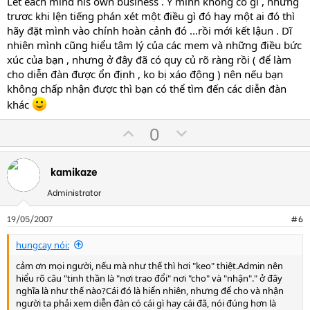
Let each mind his own business . Ý mình không có gì , nhưng
trươc khi lện tiếng phán xét một điều gì đó hay một ai đó thì
hãy đặt mình vào chính hoàn cảnh đó ...rồi mới kết lậun . Dĩ
nhiên mình cũng hiểu tâm lý của các mem và những điều bức
xúc của bạn , nhưng ở đây đã có quy củ rõ ràng rồi ( để làm
cho diễn đàn được ổn định , ko bị xáo động ) nên nếu bạn
không chấp nhận được thì bạn có thể tìm đến các diễn đàn
khác
U
D
0
p
o
v
w
kamikaze
o
n
t
v
Administrator
e
o
19/05/2007
#6
t
e
hungcay nói:
cảm ơn mọi người, nếu mà như thế thì hơi "keo" thiệt.Admin nên
hiểu rõ câu "tinh thần là "nơi trao đổi" nơi "cho" và "nhận"." ở đây
nghĩa là như thế nào?Cái đó là hiển nhiên, nhưng để cho và nhận
người ta phải xem diễn đàn có cái gì hay cái đã, nói đúng hơn là