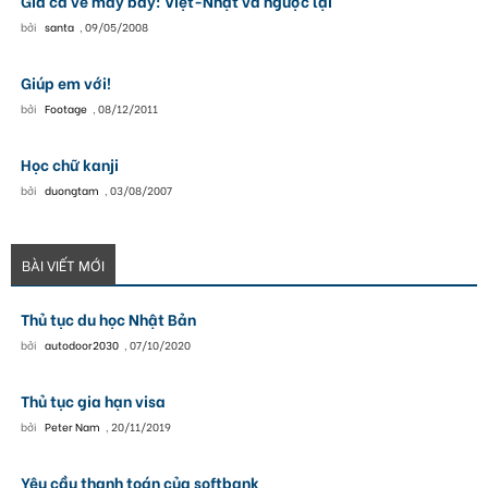
Giá cả vé máy bay: Việt-Nhật và ngược lại
bởi
santa
,
09/05/2008
Giúp em với!
bởi
Footage
,
08/12/2011
Học chữ kanji
bởi
duongtam
,
03/08/2007
BÀI VIẾT MỚI
Thủ tục du học Nhật Bản
bởi
autodoor2030
,
07/10/2020
Thủ tục gia hạn visa
bởi
Peter Nam
,
20/11/2019
Yêu cầu thanh toán của softbank