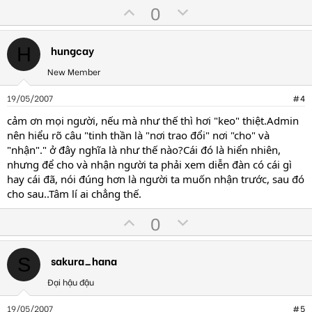
U
D
0
p
o
v
w
hungcay
H
o
n
t
v
New Member
e
o
19/05/2007
#4
t
cảm ơn mọi người, nếu mà như thế thì hơi "keo" thiệt.Admin
e
nên hiểu rõ câu "tinh thần là "nơi trao đổi" nơi "cho" và
"nhận"." ở đây nghĩa là như thế nào?Cái đó là hiển nhiên,
nhưng để cho và nhận người ta phải xem diễn đàn có cái gì
hay cái đã, nói đúng hơn là người ta muốn nhận trước, sau đó
cho sau..Tâm lí ai chẳng thế.
U
D
0
p
o
v
w
sakura_hana
S
o
n
t
v
Đại hậu đậu
e
o
19/05/2007
#5