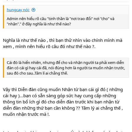
t
e
hungcay nói:
Admin nên hiểu rõ câu "tinh thần là "nơi trao đổi" nơi "cho" và
"nhận"." ở đây nghĩa là như thế nào?
Nghĩa là như thế nào , thì bạn thử nhìn vào chính mình mà
xem , mình nên hiểu rõ câu đó như thế nào ?.
Cái đó là hiển nhiên, nhưng để cho và nhận người ta phải xem diễn
đàn có cái gì hay cái đã, nói đúng hơn là người ta muốn nhận trước,
sau đó cho sau..Tâm lí ai chẳng thế.
Vậy thì Diễn đàn cũng muốn Nhận từ bạn cái gì đó ( những
cái hay )...bạn có sẵn sàng góp sức hay cung cấp những
thông tin bổ ích gì đó cho diễn đàn trước khi bạn nhận từ
diễn đàn những thứ bạn cần không ?? Tâm lý ai chẳng thế ,
muốn nhận trước mà !.