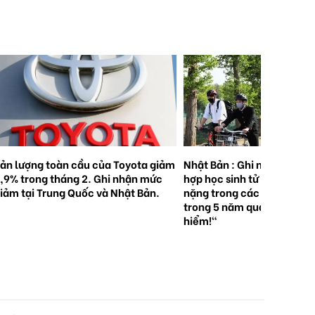
ản lượng toàn cầu của Toyota giảm
Nhật Bản : Ghi nhận 5.000
,9% trong tháng 2. Ghi nhận mức
hợp học sinh tử vong hoặc
iảm tại Trung Quốc và Nhật Bản.
nặng trong các vụ tai nạn 
trong 5 năm qua . "Hãy độ
hiểm!"