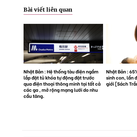
Bài viết liên quan
rên những
Nhật Bản : Hệ thống tàu điện ngầm
Nhật Bản : 65
việc
lắp đặt tủ khóa tự động đặt trước
sinh con, lần 
 ?
qua điện thoại thông minh tại tất cả
giới [Sách Tr
các ga , mở rộng mạng lưới do nhu
cầu tăng.