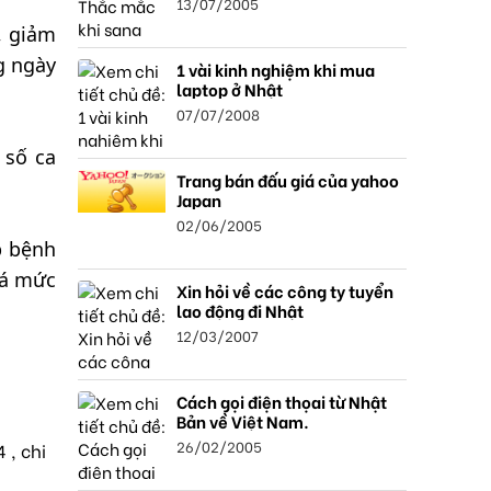
13/07/2005
, giảm
g ngày
1 vài kinh nghiệm khi mua
laptop ở Nhật
07/07/2008
 số ca
Trang bán đấu giá của yahoo
Japan
02/06/2005
p bệnh
uá mức
Xin hỏi về các công ty tuyển
lao động đi Nhật
12/03/2007
Cách gọi điện thọai từ Nhật
Bản về Việt Nam.
26/02/2005
 , chi