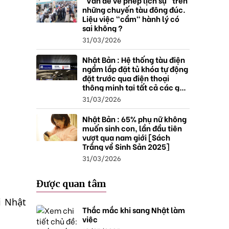
"Vấn đề về phép lịch sự" trên
những chuyến tàu đông đúc.
Liệu việc "cầm" hành lý có
sai không ?
31/03/2026
Nhật Bản : Hệ thống tàu điện
ngầm lắp đặt tủ khóa tự động
đặt trước qua điện thoại
thông minh tại tất cả các ga ,
mở rộng mạng lưới do nhu
31/03/2026
cầu tăng.
Nhật Bản : 65% phụ nữ không
muốn sinh con, lần đầu tiên
vượt qua nam giới [Sách
Trắng về Sinh Sản 2025]
31/03/2026
Được quan tâm
i Nhật
Thắc mắc khi sang Nhật làm
việc