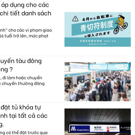
c áp dụng cho các
chi tiết danh sách
anh" cho các vi phạm giao
6 tuổi trở lên, mức phạt
huyến tàu đông
ông ?
c, đi làm hoặc chuyển
ác chuyến thường đông
đặt tủ khóa tự
nh tại tất cả các
g.
ng có thể đặt trước qua