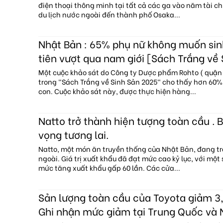
điện thoại thông minh tại tất cả các ga vào năm tài c
du lịch nước ngoài đến thành phố Osaka...
Nhật Bản : 65% phụ nữ không muốn sin
tiên vượt qua nam giới [Sách Trắng về
Một cuộc khảo sát do Công ty Dược phẩm Rohto ( quận 
trong "Sách Trắng về Sinh Sản 2025" cho thấy hơn 60
con. Cuộc khảo sát này, được thực hiện hàng...
Natto trở thành hiện tượng toàn cầu . B
vọng tương lai.
Natto, một món ăn truyền thống của Nhật Bản, đang tr
ngoài. Giá trị xuất khẩu đã đạt mức cao kỷ lục, với một
mức tăng xuất khẩu gấp 60 lần. Các cửa...
Sản lượng toàn cầu của Toyota giảm 3,
Ghi nhận mức giảm tại Trung Quốc và 