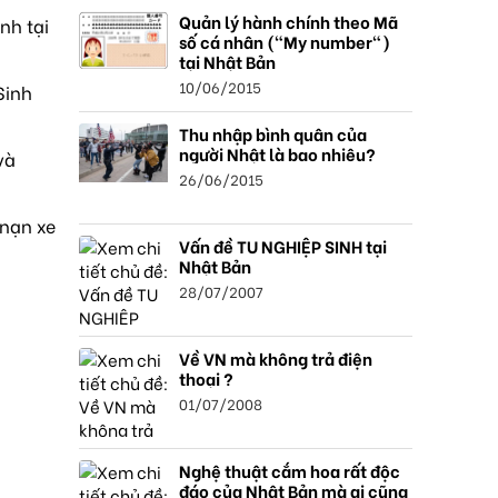
Quản lý hành chính theo Mã
nh tại
số cá nhân ("My number")
tại Nhật Bản
10/06/2015
Sinh
Thu nhập bình quân của
người Nhật là bao nhiêu?
và
26/06/2015
 nạn xe
Vấn đề TU NGHIỆP SINH tại
Nhật Bản
28/07/2007
Về VN mà không trả điện
thoại ?
01/07/2008
Nghệ thuật cắm hoa rất độc
đáo của Nhật Bản mà ai cũng