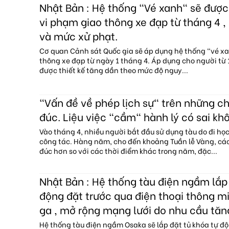
Nhật Bản : Hệ thống "Vé xanh" sẽ đượ
vi phạm giao thông xe đạp từ tháng 4 , 
và mức xử phạt.
Cơ quan Cảnh sát Quốc gia sẽ áp dụng hệ thống "vé x
thông xe đạp từ ngày 1 tháng 4. Áp dụng cho người từ 1
được thiết kế tăng dần theo mức độ nguy...
"Vấn đề về phép lịch sự" trên những c
đúc. Liệu việc "cầm" hành lý có sai kh
Vào tháng 4, nhiều người bắt đầu sử dụng tàu do đi họ
công tác. Hàng năm, cho đến khoảng Tuần lễ Vàng, c
đúc hơn so với các thời điểm khác trong năm, đặc...
Nhật Bản : Hệ thống tàu điện ngầm lắp 
động đặt trước qua điện thoại thông mi
ga , mở rộng mạng lưới do nhu cầu tăn
Hệ thống tàu điện ngầm Osaka sẽ lắp đặt tủ khóa tự độ