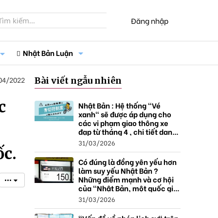
Đăng nhập
Nhật Bản Luận
04/2022
Bài viết ngẫu nhiên
c
Nhật Bản : Hệ thống "Vé
xanh" sẽ được áp dụng cho
các vi phạm giao thông xe
đạp từ tháng 4 , chi tiết danh
sách và mức xử phạt.
31/03/2026
ốc.
Có đúng là đồng yên yếu hơn
làm suy yếu Nhật Bản ?
Những điểm mạnh và cơ hội
•••
của "Nhật Bản, một quốc gia
thặng dư".
31/03/2026