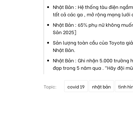
Nhật Bản : Hệ thống tàu điện ngầm 
tất cả các ga , mở rộng mạng lưới 
Nhật Bản : 65% phụ nữ không muốn 
Sản 2025]
Sản lượng toàn cầu của Toyota giả
Nhật Bản.
Nhật Bản : Ghi nhận 5.000 trường h
đạp trong 5 năm qua . "Hãy đội mũ
T
Topic:
covid 19
nhật bản
tình h
ừ
k
h
ó
a