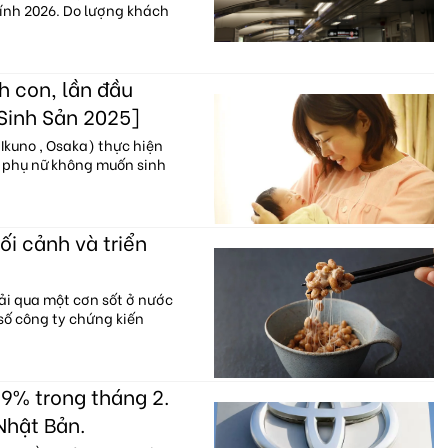
hính 2026. Do lượng khách
h con, lần đầu
 Sinh Sản 2025]
Ikuno , Osaka) thực hiện
% phụ nữ không muốn sinh
ối cảnh và triển
ải qua một cơn sốt ở nước
 số công ty chứng kiến
9% trong tháng 2.
Nhật Bản.