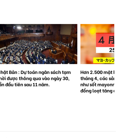
hật Bản : Dự toán ngân sách tạm
Hơn 2.500 mặt hàng tăng g
hời được thông qua vào ngày 30,
tháng 4, các sản phẩm qu
ần đầu tiên sau 11 năm.
như sốt mayonnaise và khă
đồng loạt tăng giá.