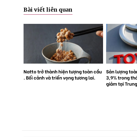
Bài viết liên quan
ông muốn
Natto trở thành hiện tượng toàn cầu
Sản lượng toà
t qua nam
. Bối cảnh và triển vọng tương lai.
3,9% trong th
ản 2025]
giảm tại Trun