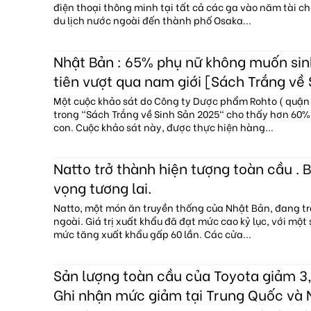
điện thoại thông minh tại tất cả các ga vào năm tài c
du lịch nước ngoài đến thành phố Osaka...
Nhật Bản : 65% phụ nữ không muốn sin
tiên vượt qua nam giới [Sách Trắng về
Một cuộc khảo sát do Công ty Dược phẩm Rohto ( quận 
trong "Sách Trắng về Sinh Sản 2025" cho thấy hơn 60
con. Cuộc khảo sát này, được thực hiện hàng...
Natto trở thành hiện tượng toàn cầu . B
vọng tương lai.
Natto, một món ăn truyền thống của Nhật Bản, đang tr
ngoài. Giá trị xuất khẩu đã đạt mức cao kỷ lục, với một
mức tăng xuất khẩu gấp 60 lần. Các cửa...
Sản lượng toàn cầu của Toyota giảm 3,
Ghi nhận mức giảm tại Trung Quốc và 