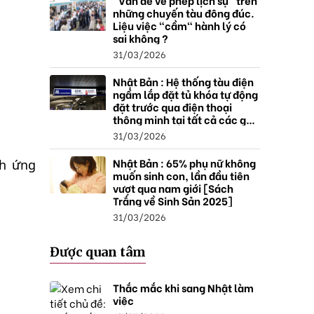
"Vấn đề về phép lịch sự" trên
những chuyến tàu đông đúc.
Liệu việc "cầm" hành lý có
sai không ?
31/03/2026
Nhật Bản : Hệ thống tàu điện
ngầm lắp đặt tủ khóa tự động
đặt trước qua điện thoại
thông minh tại tất cả các ga ,
mở rộng mạng lưới do nhu
31/03/2026
cầu tăng.
Nhật Bản : 65% phụ nữ không
ch ứng
muốn sinh con, lần đầu tiên
vượt qua nam giới [Sách
Trắng về Sinh Sản 2025]
31/03/2026
Được quan tâm
Thắc mắc khi sang Nhật làm
việc