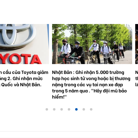
n cầu của Toyota giảm
Nhật Bản : Ghi nhận 5.000 trường
N
áng 2. Ghi nhận mức
hợp học sinh tử vong hoặc bị thương
t
g Quốc và Nhật Bản.
nặng trong các vụ tai nạn xe đạp
l
trong 5 năm qua . "Hãy đội mũ bảo
hiểm!"