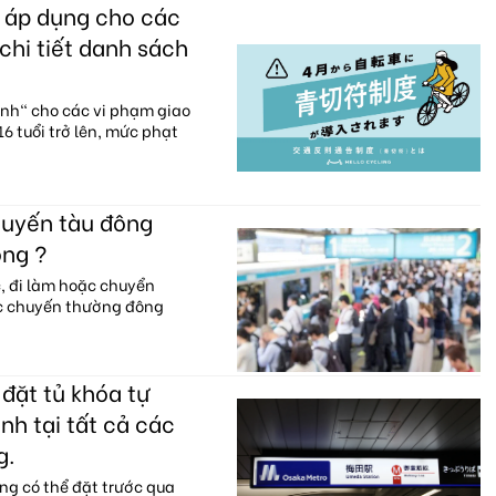
c áp dụng cho các
chi tiết danh sách
anh" cho các vi phạm giao
6 tuổi trở lên, mức phạt
huyến tàu đông
ông ?
c, đi làm hoặc chuyển
ác chuyến thường đông
đặt tủ khóa tự
nh tại tất cả các
g.
ng có thể đặt trước qua