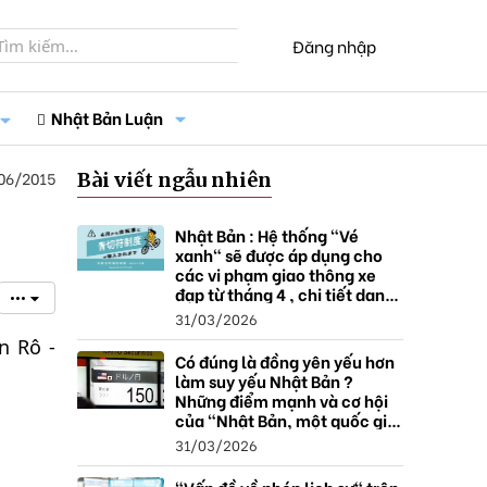
Đăng nhập
Nhật Bản Luận
06/2015
Bài viết ngẫu nhiên
Nhật Bản : Hệ thống "Vé
xanh" sẽ được áp dụng cho
các vi phạm giao thông xe
đạp từ tháng 4 , chi tiết danh
•••
sách và mức xử phạt.
31/03/2026
n Rô -
Có đúng là đồng yên yếu hơn
làm suy yếu Nhật Bản ?
Những điểm mạnh và cơ hội
của "Nhật Bản, một quốc gia
thặng dư".
31/03/2026