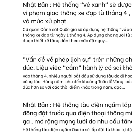
Nhật Bản : Hệ thống "Vé xanh" sẽ đượ
vi phạm giao thông xe đạp từ tháng 4 , 
và mức xử phạt.
Cơ quan Cảnh sát Quốc gia sẽ áp dụng hệ thống "vé x
thông xe đạp từ ngày 1 tháng 4. Áp dụng cho người từ 1
được thiết kế tăng dần theo mức độ nguy...
"Vấn đề về phép lịch sự" trên những c
đúc. Liệu việc "cầm" hành lý có sai kh
Vào tháng 4, nhiều người bắt đầu sử dụng tàu do đi họ
công tác. Hàng năm, cho đến khoảng Tuần lễ Vàng, c
đúc hơn so với các thời điểm khác trong năm, đặc...
Nhật Bản : Hệ thống tàu điện ngầm lắp 
động đặt trước qua điện thoại thông mi
ga , mở rộng mạng lưới do nhu cầu tăn
Hệ thống tàu điện ngầm Osaka sẽ lắp đặt tủ khóa tự độ