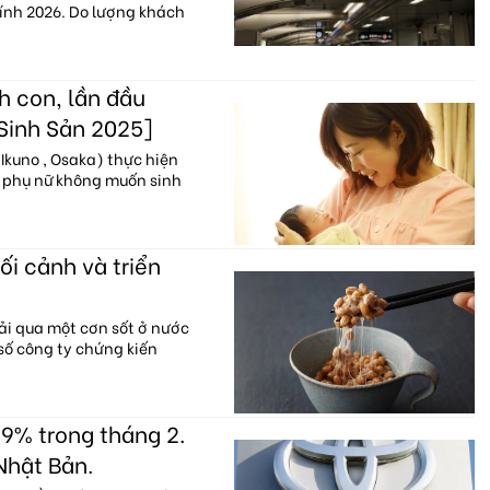
hính 2026. Do lượng khách
h con, lần đầu
 Sinh Sản 2025]
Ikuno , Osaka) thực hiện
% phụ nữ không muốn sinh
ối cảnh và triển
ải qua một cơn sốt ở nước
 số công ty chứng kiến
9% trong tháng 2.
Nhật Bản.