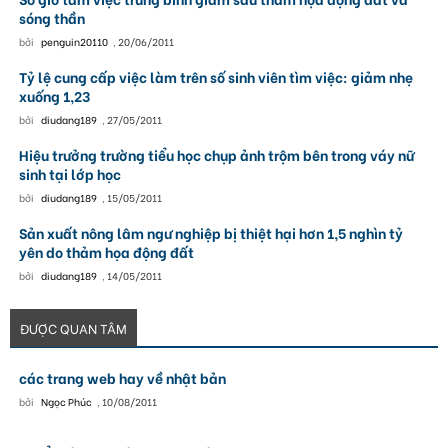
sóng thần
bởi
penguin20110
,
20/06/2011
Tỷ lệ cung cấp việc làm trên số sinh viên tìm việc: giảm nhẹ
xuống 1,23
bởi
diudang189
,
27/05/2011
Hiệu trưởng trường tiểu học chụp ảnh trộm bên trong váy nữ
sinh tại lớp học
bởi
diudang189
,
15/05/2011
Sản xuất nông lâm ngư nghiệp bị thiệt hại hơn 1,5 nghìn tỷ
yên do thảm họa động đất
bởi
diudang189
,
14/05/2011
ĐƯỢC QUAN TÂM
các trang web hay về nhật bản
bởi
Ngọc Phúc
,
10/08/2011