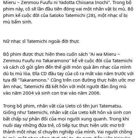
Mieru ~ Zenmou Fuufu ni Yadotta Chiisana Inochi". Trong bộ
phim này, cô sẽ lần đầu tiên đóng vai một nhân vật bị mù. Bộ
phim kể cuộc đời của Satoko Tatemichi (28), một nhạc sĩ bị
mù bẩm sinh.
Nữ nhạc sĩ Tatemichi ngoài đời thực
Bộ phim được thực hiện theo cuốn sách "Ai wa Mieru ~
Zenmou Fuufu no Takaramono" kể về cuộc đời của Tatemichi
và cách cô gửi gắm đến thế giới món quà âm nhạc của mình
dù bị mù lòa. Đĩa CD đầu tay của cô ra mắt vào năm trước với
tựa đề "Takaramono." Cũng trên con đường thực hiện ước mơ
âm nhạc, Tatemichi đã kết hôn với một người đàn ông mù
vào năm 2004 và sinh con trai vào năm 2006.
Trong bộ phim, nhân vật của Ueto có tên Juri Tatematsu.
Giống như Tatemichi, nhân vật của Ueto kết hôn và sinh con
bất chấp sự phản đối của mọi người xung quanh. Trong khi
nuôi dạy những đứa trẻ, cô tiếp tục thực hiện ước mơ trở
thành một nhạc sĩ chuyên nghiệp của mình. Vai người chồng