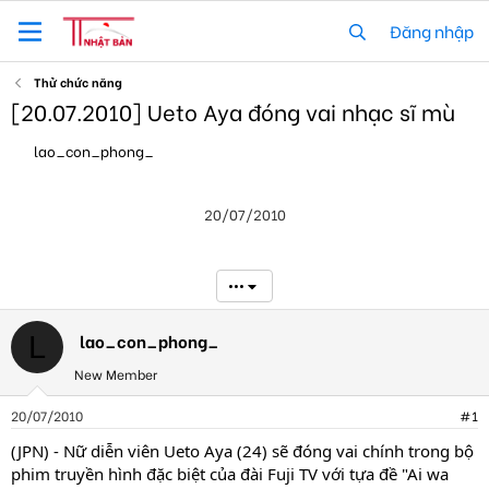
Đăng nhập
Thử chức năng
[20.07.2010] Ueto Aya đóng vai nhạc sĩ mù
T
N
lao_con_phong_
h
g
r
à
e
y
20/07/2010
a
g
d
ử
s
i
t
•••
a
r
t
lao_con_phong_
L
e
New Member
r
20/07/2010
#1
(JPN) - Nữ diễn viên Ueto Aya (24) sẽ đóng vai chính trong bộ
phim truyền hình đặc biệt của đài Fuji TV với tựa đề "Ai wa