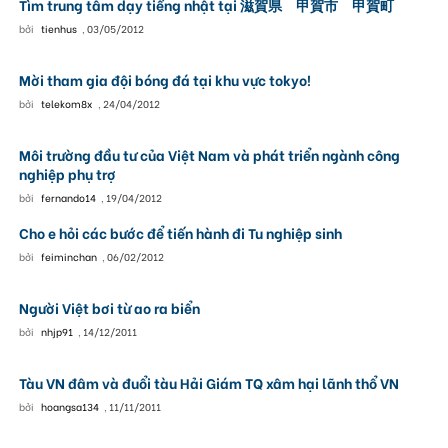
Tìm trung tâm dạy tiếng nhật tại 滋賀県 甲賀市 甲賀町
bởi
tienhus
,
03/05/2012
Mời tham gia đội bóng đá tại khu vực tokyo!
bởi
telekom8x
,
24/04/2012
Môi trường đầu tư của Việt Nam và phát triển ngành công
nghiệp phụ trợ
bởi
fernando14
,
19/04/2012
Cho e hỏi các bước để tiến hành đi Tu nghiệp sinh
bởi
feiminchan
,
06/02/2012
Người Việt bơi từ ao ra biển
bởi
nhjp91
,
14/12/2011
Tàu VN đâm và đuổi tàu Hải Giám TQ xâm hại lãnh thổ VN
bởi
hoangsa134
,
11/11/2011