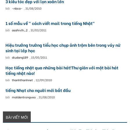
3 kiểu tóc đẹp với lọn xoăn lớn
bởi
-nbca-
,
31/08/2010
1 số mẫu về " cách viết mail trong tiếng Nhật"
bởi
asahivlh_2
,
31/03/2011
Hiệu trưởng trường tiểu học chụp ảnh trộm bên trong váy nữ
sinh tại lớp học
bởi
diudang189
,
15/05/2011
Học tiếng nhật qua những bài hát!Thư giãn với một bài hát
tiếng nhật nào!
bởi
thanhthanhnet
,
12/09/2010
tiếng Nhạt cho người mới bắt đầu
bởi
matdentrongveo
,
31/08/2010
BÀI VIẾT MỚI