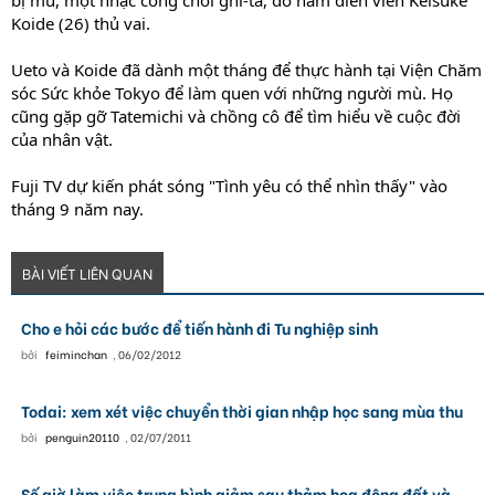
bị mù, một nhạc công chơi ghi-ta, do nam diễn viên Keisuke
Koide (26) thủ vai.
Ueto và Koide đã dành một tháng để thực hành tại Viện Chăm
sóc Sức khỏe Tokyo để làm quen với những người mù. Họ
cũng gặp gỡ Tatemichi và chồng cô để tìm hiểu về cuộc đời
của nhân vật.
Fuji TV dự kiến phát sóng "Tình yêu có thể nhìn thấy" vào
tháng 9 năm nay.
BÀI VIẾT LIÊN QUAN
Cho e hỏi các bước để tiến hành đi Tu nghiệp sinh
bởi
feiminchan
,
06/02/2012
Todai: xem xét việc chuyển thời gian nhập học sang mùa thu
bởi
penguin20110
,
02/07/2011
Số giờ làm việc trung bình giảm sau thảm họa động đất và