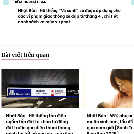
ĐIỂM TIN NHẬT BẢN
Nhật Bản : Hệ thống "Vé xanh" sẽ được áp dụng cho
các vi phạm giao thông xe đạp từ tháng 4 , chi tiết
danh sách và mức xử phạt.
Bài viết liên quan
Nhật Bản : Hệ thống tàu điện
Nhật Bản : 65% phụ n
ngầm lắp đặt tủ khóa tự động
muốn sinh con, lần đầ
đặt trước qua điện thoại thông
qua nam giới [Sách Tr
minh tại tất cả các ga , mở rộng
Sinh Sản 2025]