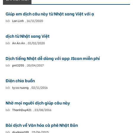
Giúp em dịch câu này từ Nhật sang Việt với ạ
bởi
Lan Linh
,
16/11/2020
dịch từ Nhật sang Việt
bởi
An An An
,
01/02/2020
Dịch tiếng Nhật dễ dàng với app JScan miễn phí
bởi
pnt3255
,
20/04/2017
Điện chia buồn
bởi
ty co nuong
,
02/11/2016
Nhờ mọi người dịch giúp câu này
bởi
ThanhDuy421
,
23/08/2016
Bài dịch về Văn hóa cà phê Nhật Bản
bởi
diudang189
,
25/06/2015