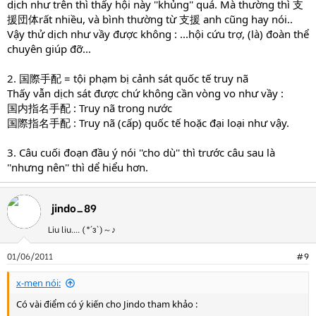
dịch như trên thì thấy hội này ''khủng'' quá. Mà thường thì 支
援団体rất nhiều, và bình thường từ 支援 anh cũng hay nói..
Vậy thử dịch như vầy được không : ...hội cứu trợ, (là) đoàn thể
chuyên giúp đỡ...
2. 国際手配 = tội phạm bị cảnh sát quốc tế truy nã
Thấy vẫn dịch sát được chứ không cần vòng vo như vầy :
国内指名手配 : Truy nã trong nước
国際指名手配 : Truy nã (cấp) quốc tế hoặc đại loại như vậy.
3. Câu cuối đoạn đầu ý nói ''cho dù'' thì trước câu sau là
''nhưng nên'' thì dể hiểu hơn.
jindo_89
Liu liu.... (*´з`)～♪
01/06/2011
#9
x-men nói:
Có vài điểm có ý kiến cho Jindo tham khảo :