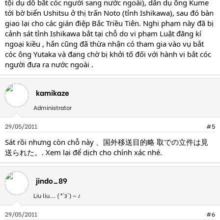
tội dụ dỗ bắt cóc người sang nước ngoài), dẫn dụ ông Kume
tới bờ biển Ushitsu ở thị trấn Noto (tỉnh Ishikawa), sau đó bàn
giao lại cho các gián điệp Bắc Triều Tiên. Nghi phạm này đã bị
cảnh sát tỉnh Ishikawa bắt tại chỗ do vi phạm Luật đăng kí
ngoại kiều , hắn cũng đã thừa nhận có tham gia vào vụ bắt
cóc ông Yutaka và đang chờ bị khởi tố đối với hành vi bắt cóc
người đưa ra nước ngoài .
kamikaze
Administrator
29/05/2011
#5
Sát rồi nhưng còn chỗ này 、国外移送目的略 取での立件は見
送られた。. Xem lại để dịch cho chính xác nhé.
jindo_89
Liu liu.... (*´з`)～♪
29/05/2011
#6