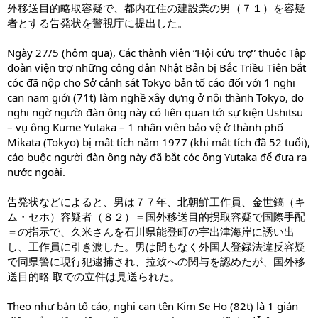
外移送目的略取容疑で、都内在住の建設業の男（７１）を容疑
者とする告発状を警視庁に提出した。
Ngày 27/5 (hôm qua), Các thành viên “Hội cứu trợ” thuộc Tập
đoàn viện trợ những công dân Nhật Bản bị Bắc Triều Tiên bắt
cóc đã nộp cho Sở cảnh sát Tokyo bản tố cáo đối với 1 nghi
can nam giới (71t) làm nghề xây dựng ở nội thành Tokyo, do
nghi ngờ người đàn ông này có liên quan tới sự kiện Ushitsu
– vụ ông Kume Yutaka – 1 nhân viên bảo vệ ở thành phố
Mikata (Tokyo) bị mất tích năm 1977 (khi mất tích đã 52 tuổi),
cáo buộc người đàn ông này đã bắt cóc ông Yutaka để đưa ra
nước ngoài.
告発状などによると、男は７７年、北朝鮮工作員、金世鎬（キ
ム・セホ）容疑者（８２）＝国外移送目的拐取容疑で国際手配
＝の指示で、久米さんを石川県能登町の宇出津海岸に誘い出
し、工作員に引き渡した。男は間もなく外国人登録法違反容疑
で同県警に現行犯逮捕され、拉致への関与を認めたが、国外移
送目的略 取での立件は見送られた。
Theo như bản tố cáo, nghi can tên Kim Se Ho (82t) là 1 gián