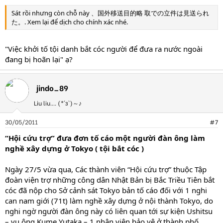
Sát rồi nhưng còn chỗ này 、国外移送目的略 取での立件は見送られ
た。. Xem lại để dịch cho chính xác nhé.
"Việc khởi tố tội danh bắt cóc người để đưa ra nước ngoài
đang bị hoãn lại" ạ?
jindo_89
Liu liu.... (*´з`)～♪
30/05/2011
#7
“Hội cứu trợ” đưa đơn tố cáo một người đàn ông làm
nghề xây dựng ở Tokyo ( tội bắt cóc )
Ngày 27/5 vừa qua, Các thành viên “Hội cứu trợ” thuộc Tập
đoàn viện trợ những công dân Nhật Bản bị Bắc Triều Tiên bắt
cóc đã nộp cho Sở cảnh sát Tokyo bản tố cáo đối với 1 nghi
can nam giới (71t) làm nghề xây dựng ở nội thành Tokyo, do
nghi ngờ người đàn ông này có liên quan tới sự kiện Ushitsu
– vụ ông Kume Yutaka – 1 nhân viên bảo vệ ở thành phố