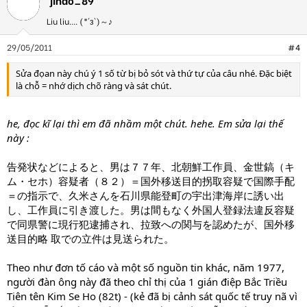
jindo_89
hành vi bắt cóc người đưa ra nước ngoài .
Liu liu.... (*´з`)～♪
29/05/2011
#4
Sửa đọan này chú ý 1 số từ bị bỏ sót và thứ tự của câu nhé. Đặc biệt
là chỗ = nhớ dịch chõ ràng và sát chút.
he, đọc kĩ lại thì em đã nhầm một chút. hehe. Em sửa lại thế
này :
告発状などによると、男は７７年、北朝鮮工作員、金世鎬（キ
ム・セホ）容疑者（８２）＝国外移送目的拐取容疑で国際手配
＝の指示で、久米さんを石川県能登町の宇出津海岸に誘い出
し、工作員に引き渡した。男は間もなく外国人登録法違反容疑
で同県警に現行犯逮捕され、拉致への関与を認めたが、国外移
送目的略 取での立件は見送られた。
Theo như đơn tố cáo và một số nguồn tin khác, năm 1977,
người đàn ông này đã theo chỉ thị của 1 gián điệp Bắc Triều
Tiên tên Kim Se Ho (82t) - (kẻ đã bị cảnh sát quốc tế truy nã vì