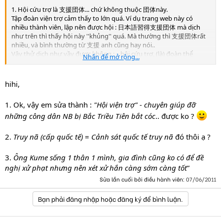
1. Hội cứu trợ là 支援団体... chứ không thuộc 団体này.
Tập đoàn viện trợ cảm thấy to lớn quá. Ví dụ trang web này có
nhiều thành viên, lập nên được hội : 日本語習得支援団体 mà dịch
như trên thì thấy hội này ''khủng'' quá. Mà thường thì 支援団体rất
nhiều, và bình thường từ 支援 anh cũng hay nói..
Vậy thử dịch như vầy được không : ...hội cứu trợ, (là) đoàn thể
Nhấn để mở rộng...
chuyên giúp đỡ...
2. 国際手配 = tội phạm bị cảnh sát quốc tế truy nã
hihi,
Thấy vẫn dịch sát được chứ không cần vòng vo như vầy :
国内指名手配 : Truy nã trong nước
1. Ok, vậy em sửa thành :
"Hội viện trợ" - chuyên giúp đỡ
国際指名手配 : Truy nã (cấp) quốc tế hoặc đại loại như vậy.
những công dân NB bị Bắc Triều Tiên bắt cóc
.. được ko ?
3. Câu cuối đoạn đầu ý nói ''cho dù'' thì trước câu sau là ''nhưng
nên'' thì dể hiểu hơn.
2.
Truy nã (cấp quốc tế)
=
Cảnh sát quốc tế truy nã
đó thôi ạ ?
3.
Ông Kume sống 1 thân 1 mình, gia đình cũng ko có để đề
nghị xử phạt nhưng nên xét xử hắn càng sớm càng tốt
”
Sửa lần cuối bởi điều hành viên:
07/06/2011
Bạn phải đăng nhập hoặc đăng ký để bình luận.