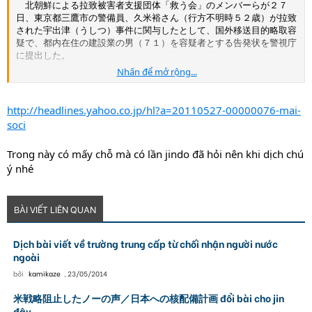
北朝鮮による拉致被害者支援団体「救う会」のメンバーらが２７
日、東京都三鷹市の警備員、久米裕さん（行方不明時５２歳）が拉致
された宇出津（うしつ）事件に関与したとして、国外移送目的略取容
疑で、都内在住の建設業の男（７１）を容疑者とする告発状を警視庁
に提出した。
Nhấn để mở rộng...
告発状などによると、男は７７年、北朝鮮工作員、金世鎬（キム・
セホ）容疑者（８２）＝国外移送目的拐取容疑で国際手配＝の指示
で、久米さんを石川県能登町の宇出津海岸に誘い出し、工作員に引き
http://headlines.yahoo.co.jp/hl?a=20110527-00000076-mai-
渡した。男は間もなく外国人登録法違反容疑で同県警に現行犯逮捕さ
soci
れ、拉致への関与を認めたが、国外移送目的略取での立件は見送られ
た。
Trong này có mấy chỗ mà có lần jindo đã hỏi nên khi dịch chú
ý nhé
告発状を提出した川添友幸・救う会神奈川代表は「１人暮らしだっ
た久米さんには処罰を求める家族もないが、一日も早く処罰すべき
だ」と話した。
BÀI VIẾT LIÊN QUAN
Dịch bài viết về trường trung cấp từ chối nhận người nước
ngoài
bởi
kamikaze
,
23/05/2014
米戦略阻止したノーの声／日本への核配備計画 đổi bài cho jin
đây