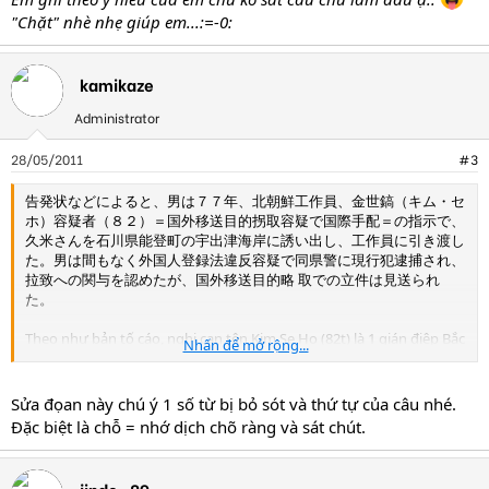
"Chặt" nhè nhẹ giúp em...:=-0:
kamikaze
Administrator
28/05/2011
#3
告発状などによると、男は７７年、北朝鮮工作員、金世鎬（キム・セ
ホ）容疑者（８２）＝国外移送目的拐取容疑で国際手配＝の指示で、
久米さんを石川県能登町の宇出津海岸に誘い出し、工作員に引き渡し
た。男は間もなく外国人登録法違反容疑で同県警に現行犯逮捕され、
拉致への関与を認めたが、国外移送目的略 取での立件は見送られ
た。
Theo như bản tố cáo, nghi can tên Kim Se Ho (82t) là 1 gián điệp Bắc
Nhấn để mở rộng...
Triều Tiên. Năm 1977 , Kim Se Ho đã dụ dỗ ông Kume tới bờ biển
Ushitsu ở thị trấn Noto (tỉnh Ishikawa), sau đó bàn giao lại cho các
cộng sự để đưa sang Triều Tiên. Nghi ngờ Kim Se Ho đã sắp xếp vụ
Sửa đọan này chú ý 1 số từ bị bỏ sót và thứ tự của câu nhé.
vụ bắt cóc đưa Yutaka ra nước ngoài, Cảnh sát quốc tế cũng đã vào
Đặc biệt là chỗ = nhớ dịch chõ ràng và sát chút.
cuộc. Kim Se Ho đã bị cảnh sát tỉnh Ishikawa bắt tại chỗ do vi phạm
Luật đăng kí lưu trú nước ngoài , nghi phạm cũng đã thừa nhận có
tham gia vào vụ bắt cóc ông Yutaka, đang chờ bị khởi tố đối với