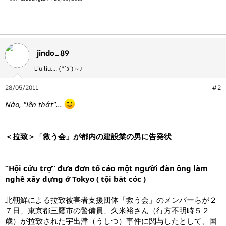
jindo_89
Liu liu.... (*´з`)～♪
28/05/2011
#2
Nào, "lên thớt"...
＜拉致＞「救う会」が都内の建設業の男に告発状
“Hội cứu trợ” đưa đơn tố cáo một người đàn ông làm
nghề xây dựng ở Tokyo ( tội bắt cóc )
北朝鮮による拉致被害者支援団体「救う会」のメンバーらが２
７日、東京都三鷹市の警備員、久米裕さん（行方不明時５２
歳）が拉致された宇出津（うしつ）事件に関与したとして、国