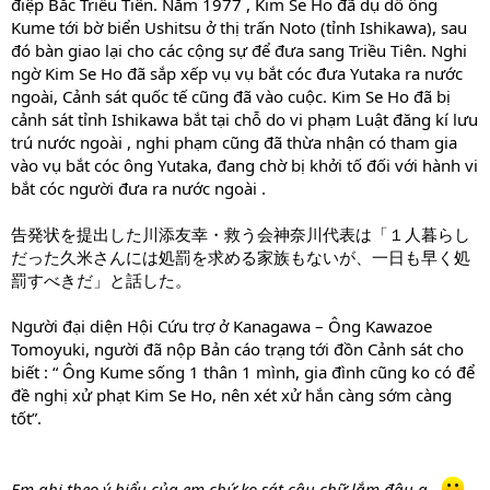
điệp Bắc Triều Tiên. Năm 1977 , Kim Se Ho đã dụ dỗ ông
Kume tới bờ biển Ushitsu ở thị trấn Noto (tỉnh Ishikawa), sau
đó bàn giao lại cho các cộng sự để đưa sang Triều Tiên. Nghi
ngờ Kim Se Ho đã sắp xếp vụ vụ bắt cóc đưa Yutaka ra nước
ngoài, Cảnh sát quốc tế cũng đã vào cuộc. Kim Se Ho đã bị
cảnh sát tỉnh Ishikawa bắt tại chỗ do vi phạm Luật đăng kí lưu
trú nước ngoài , nghi phạm cũng đã thừa nhận có tham gia
vào vụ bắt cóc ông Yutaka, đang chờ bị khởi tố đối với hành vi
bắt cóc người đưa ra nước ngoài .
告発状を提出した川添友幸・救う会神奈川代表は「１人暮らし
だった久米さんには処罰を求める家族もないが、一日も早く処
罰すべきだ」と話した。
Người đại diện Hội Cứu trợ ở Kanagawa – Ông Kawazoe
Tomoyuki, người đã nộp Bản cáo trạng tới đồn Cảnh sát cho
biết : “ Ông Kume sống 1 thân 1 mình, gia đình cũng ko có để
đề nghị xử phạt Kim Se Ho, nên xét xử hắn càng sớm càng
tốt”.
Em ghi theo ý hiểu của em chứ ko sát câu chữ lắm đâu ạ..