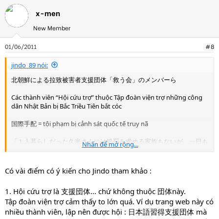
x-men
New Member
01/06/2011
#8
jindo_89 nói:
北朝鮮による拉致被害者支援団体「救う会」のメンバーら
Các thành viên “Hội cứu trợ” thuộc Tập đoàn viện trợ những công
dân Nhật Bản bị Bắc Triều Tiên bắt cóc
国際手配 = tội phạm bị cảnh sát quốc tế truy nã
「１人暮らしだった久米さんには処罰を求める家族もないが、一日も
Nhấn để mở rộng...
早く処罰すべきだ」と話した。
“ Ông Kume sống 1 thân 1 mình, gia đình cũng ko có để đề nghị xử
Có vài điểm có ý kiến cho Jindo tham khảo :
phạt Kim Se Ho, nên xét xử hắn càng sớm càng tốt”.
1. Hội cứu trợ là 支援団体... chứ không thuộc 団体này.
Tập đoàn viện trợ cảm thấy to lớn quá. Ví dụ trang web này có
nhiều thành viên, lập nên được hội : 日本語習得支援団体 mà