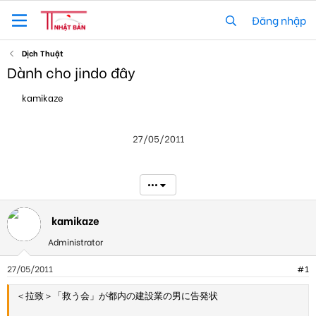
Đăng nhập
Dịch Thuật
Dành cho jindo đây
T
N
kamikaze
h
g
r
à
e
y
27/05/2011
a
g
d
ử
s
i
t
•••
a
r
t
kamikaze
e
Administrator
r
27/05/2011
#1
＜拉致＞「救う会」が都内の建設業の男に告発状