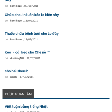
bởi
kamikaze
,
08/08/2011
Chữa cho Jin luôn kẻo lo kiện này
bởi
kamikaze
,
13/07/2011
Thuốc chữa bệnh lười cho Lo đây
bởi
kamikaze
,
13/07/2011
Kẹo ・cái kẹo cho Chè nè ^^
bởi
diudang189
,
12/07/2011
cho bé Cherub
bởi
rikishi
,
17/06/2011
ĐƯỢC QUAN TÂM
Viết luận bằng tiếng Nhật