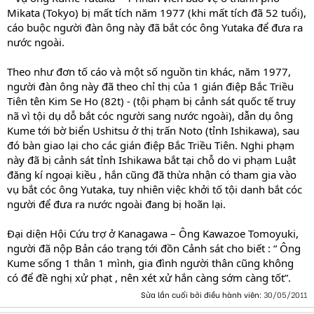
Mikata (Tokyo) bị mất tích năm 1977 (khi mất tích đã 52 tuổi),
cáo buộc người đàn ông này đã bắt cóc ông Yutaka để đưa ra
nước ngoài.
Theo như đơn tố cáo và một số nguồn tin khác, năm 1977,
người đàn ông này đã theo chỉ thị của 1 gián điệp Bắc Triều
Tiên tên Kim Se Ho (82t) - (tội phạm bị cảnh sát quốc tế truy
nã vì tội dụ dỗ bắt cóc người sang nước ngoài), dẫn dụ ông
Kume tới bờ biển Ushitsu ở thị trấn Noto (tỉnh Ishikawa), sau
đó bàn giao lại cho các gián điệp Bắc Triều Tiên. Nghi phạm
này đã bị cảnh sát tỉnh Ishikawa bắt tại chỗ do vi phạm Luật
đăng kí ngoại kiều , hắn cũng đã thừa nhận có tham gia vào
vụ bắt cóc ông Yutaka, tuy nhiên việc khởi tố tội danh bắt cóc
người để đưa ra nước ngoài đang bị hoãn lại.
Đại diện Hội Cứu trợ ở Kanagawa – Ông Kawazoe Tomoyuki,
người đã nộp Bản cáo trạng tới đồn Cảnh sát cho biết : “ Ông
Kume sống 1 thân 1 mình, gia đình người thân cũng không
có để đề nghị xử phạt , nên xét xử hắn càng sớm càng tốt”.
Sửa lần cuối bởi điều hành viên:
30/05/2011