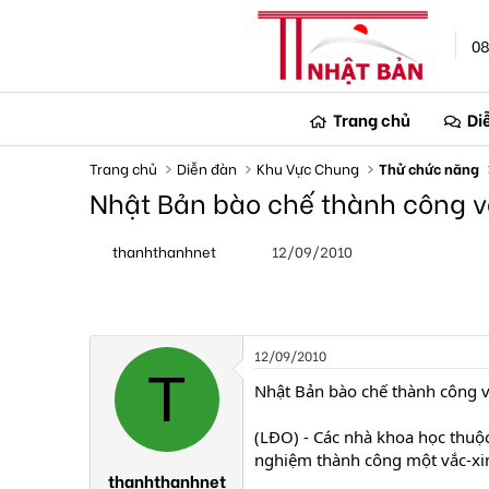
08
Trang chủ
Di
Trang chủ
Diễn đàn
Khu Vực Chung
Thử chức năng
Nhật Bản bào chế thành công v
T
N
thanhthanhnet
12/09/2010
h
g
r
à
e
y
a
g
d
ử
s
i
12/09/2010
t
T
a
Nhật Bản bào chế thành công 
r
t
(LĐO) - Các nhà khoa học thuộ
e
nghiệm thành công một vắc-xi
r
thanhthanhnet