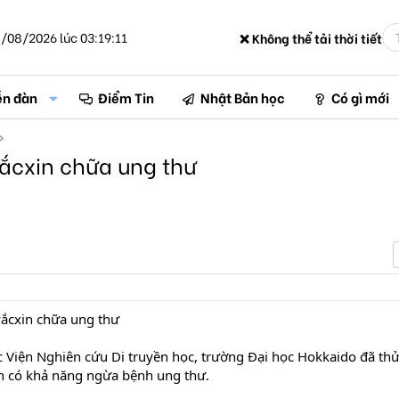
/08/2026 lúc 03:19:11
❌ Không thể tải thời tiết
ễn đàn
Điểm Tin
Nhật Bản học
Có gì mới
ắcxin chữa ung thư
vắcxin chữa ung thư
c Viện Nghiên cứu Di truyền học, trường Đại học Hokkaido đã th
n có khả năng ngừa bệnh ung thư.