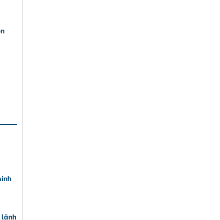
ên
sinh
 lãnh