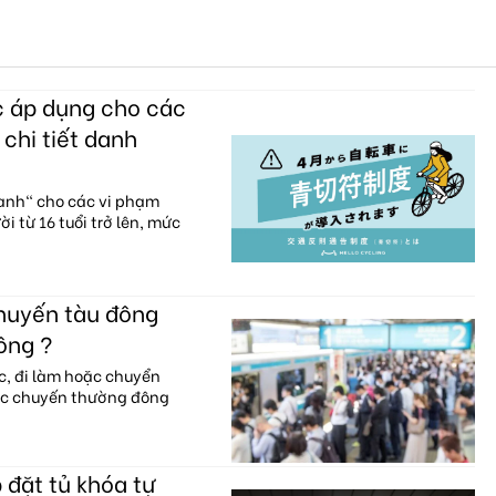
c áp dụng cho các
 chi tiết danh
xanh" cho các vi phạm
i từ 16 tuổi trở lên, mức
chuyến tàu đông
ông ?
c, đi làm hoặc chuyển
ác chuyến thường đông
 đặt tủ khóa tự