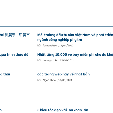
nhật tại 滋賀県 甲賀市
Môi trường đầu tư của Việt Nam và phát triển
ngành công nghiệp phụ trợ
bởi
fernando14
,
19/04/2012
quá trình tháo dỡ
Nhật tặng 10.000 vé bay miễn phí cho du kh
bởi
hoangsa134
,
12/10/2011
g thai
các trang web hay về nhật bản
bởi
Ngọc Phúc
,
10/08/2011
n
3 kiểu tóc đẹp với lọn xoăn lớn