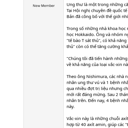
Ung thư là một trong những că
New Member
Tại Hội nghị chuyên đề quốc t
Bản đã công bố với thế giới nh
Trong số những nhà khoa học n
học Hokkaido. Ông và nhóm ngh
"tế bào T sát thủ", có khả năng
thủ" còn có thể tăng cường khả
"Chúng tôi đã tiến hành những 
về khả năng của loại vắc-xin n
Theo ông Nishimura, các nhà ng
nhân ung thư vú và 1 bệnh nhân
qua nhiều đợt trị liệu nhưng c
mới rất đáng mừng. Sau 2 tháng
nhân trên. Đến nay, 4 bệnh nhâ
này.
Vắc-xin này là những chuỗi axí
hợp từ 40 axít amin, giúp các "