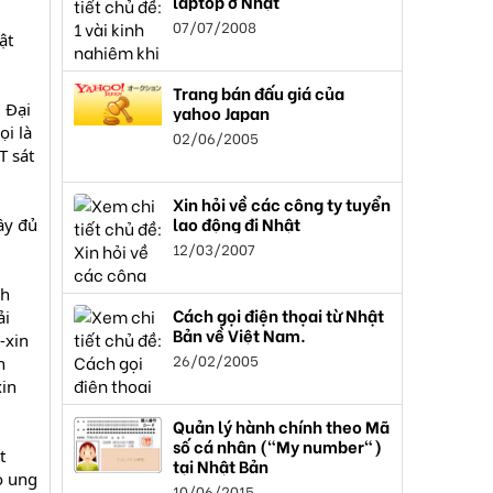
laptop ở Nhật
07/07/2008
ật
Trang bán đấu giá của
 Đại
yahoo Japan
i là
02/06/2005
T sát
Xin hỏi về các công ty tuyển
lao động đi Nhật
ầy đủ
12/03/2007
nh
Cách gọi điện thọai từ Nhật
ải
Bản về Việt Nam.
-xin
26/02/2005
h
xin
Quản lý hành chính theo Mã
số cá nhân ("My number")
t
tại Nhật Bản
o ung
10/06/2015