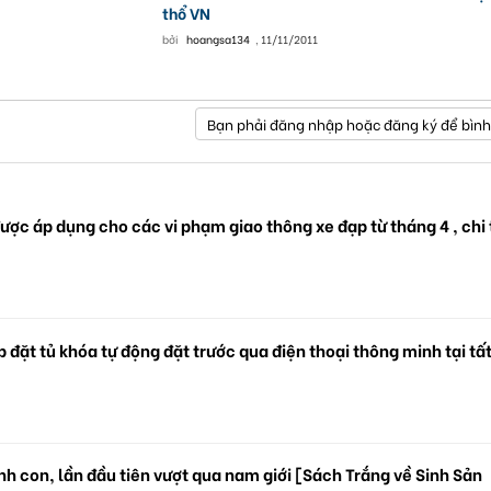
thổ VN
bởi
hoangsa134
,
11/11/2011
Bạn phải đăng nhập hoặc đăng ký để bình
ược áp dụng cho các vi phạm giao thông xe đạp từ tháng 4 , chi 
 đặt tủ khóa tự động đặt trước qua điện thoại thông minh tại tấ
.
h con, lần đầu tiên vượt qua nam giới [Sách Trắng về Sinh Sản