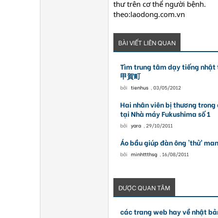
thư trên cơ thể người bệnh.
theo:laodong.com.vn
BÀI VIẾT LIÊN QUAN
Tìm trung tâm dạy tiếng 
甲賀町
bởi
tienhus
,
03/05/2012
Hai nhân viên bị thương trong 
tại Nhà máy Fukushima số 1
bởi
yara
,
29/10/2011
Áo bầu giúp đàn ông 'thử' man
bởi
minhttthsg
,
16/08/2011
ĐƯỢC QUAN TÂM
các trang web hay về nhật bả