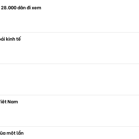
, 28.000 dân đi xem
ái kinh tế
 Việt Nam
đũa một lần