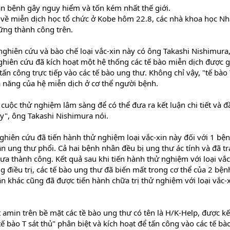
n bệnh gây nguy hiểm và tốn kém nhất thế giới.
ế về miễn dịch học tổ chức ở Kobe hôm 22.8, các nhà khoa học Nh
ững thành công trên.
ghiên cứu và bào chế loại vắc-xin này có ông Takashi Nishimura,
iên cứu đã kích hoạt một hệ thống các tế bào miễn dịch được gọ
 tấn công trực tiếp vào các tế bào ung thư. Không chỉ vậy, "tế bào 
 năng của hệ miễn dịch ở cơ thể người bệnh.
cuộc thử nghiệm lâm sàng để có thể đưa ra kết luận chi tiết và đ
ày", ông Takashi Nishimura nói.
hiên cứu đã tiến hành thử nghiệm loại vắc-xin này đối với 1 bệ
 ung thư phổi. Cả hai bệnh nhân đều bị ung thư ác tính và đã tr
hưa thành công. Kết quả sau khi tiến hành thử nghiệm với loại vắc
 điều trị, các tế bào ung thư đã biến mất trong cơ thể của 2 bện
n khác cũng đã được tiến hành chữa trị thử nghiệm với loại vắc-
t amin trên bề mặt các tề bào ung thư có tên là H/K-Help, được kế
tế bào T sát thủ" phân biệt và kích hoạt để tấn công vào các tế bà