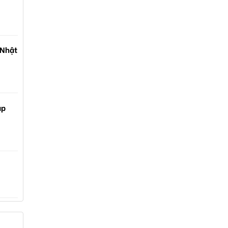
 Nhật
ạp