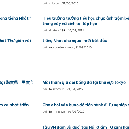
bởi
-nbca-
,
31/08/2010
rong tiếng Nhật"
Hiệu trưởng trường tiểu học chụp ảnh trộm b
trong váy nữ sinh tại lớp học
bởi
diudang189
,
15/05/2011
hát!Thư giãn với
tiếng Nhạt cho người mới bắt đầu
bởi
matdentrongveo
,
31/08/2010
nhật tại 滋賀県 甲賀市
Mời tham gia đội bóng đá tại khu vực tokyo!
bởi
telekom8x
,
24/04/2012
m và phát triển
Cho e hỏi các bước để tiến hành đi Tu nghiệp 
bởi
feiminchan
,
06/02/2012
Tàu VN đâm và đuổi tàu Hải Giám TQ xâm hại