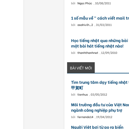
bởi
Ngọc Phúc
,
10/08/2011
1 số mẫu về " cách viết mail t
bởi
asahivlh_2
,
31/03/2011
Học tiếng nhật qua những bài 
một bài hát tiếng nhật nào!
bởi
thanhthanhnet
,
12/09/2010
BÀI VIẾT MỚI
Tìm trung tâm dạy tiếng 
甲賀町
bởi
tienhus
,
03/05/2012
Môi trường đầu tư của Việt Na
ngành công nghiệp phụ trợ
bởi
fernando14
,
19/04/2012
Người Việt bơi từ ao ra biển