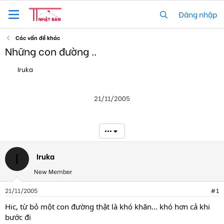
Đăng nhập
Các vấn đề khác
Những con đường ..
T
N
Iruka
h
g
r
à
e
y
21/11/2005
a
g
d
ử
s
i
t
•••
a
r
t
Iruka
I
e
New Member
r
21/11/2005
#1
Hic, từ bỏ một con đường thật là khó khăn... khó hơn cả khi
bước đi