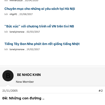
bởi
hhtran1828
,
10/04/2020
Chuyên mục cho những ai yêu sách tại Hà Nội
bởi
nhjp91
,
23/08/2017
"Bức xúc" với chương trình về VN trên tivi NB
bởi
lonelyinsnow
,
02/03/2017
Tiếng Tây Ban Nha phát âm rất giống tiếng Nhật
bởi
lonelyinsnow
,
19/02/2017
BE NHOC KHIN
B
New Member
21/11/2005
#2
Ðề: Những con đường ..