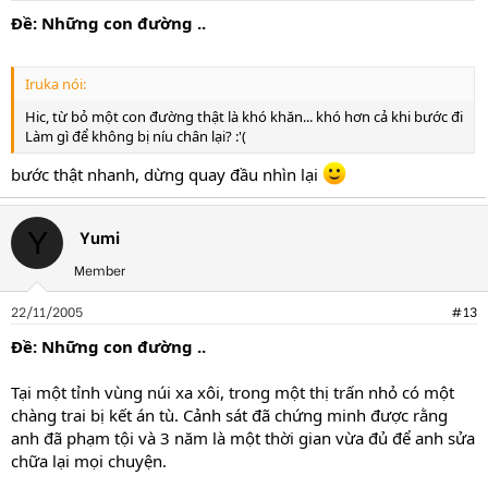
Ðề: Những con đường ..
Iruka nói:
Hic, từ bỏ một con đường thật là khó khăn... khó hơn cả khi bước đi
Làm gì để không bị níu chân lại? :'(
bước thật nhanh, dừng quay đầu nhìn lại
Yumi
Y
Member
22/11/2005
#13
Ðề: Những con đường ..
Tại một tỉnh vùng núi xa xôi, trong một thị trấn nhỏ có một
chàng trai bị kết án tù. Cảnh sát đã chứng minh được rằng
anh đã phạm tội và 3 năm là một thời gian vừa đủ để anh sửa
chữa lại mọi chuyện.