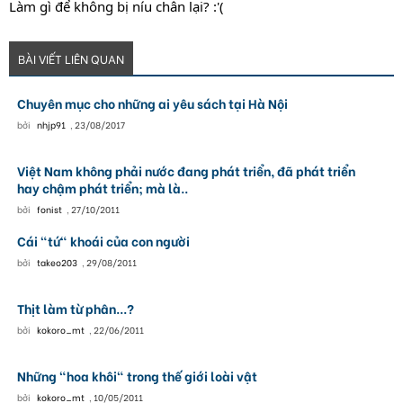
Làm gì để không bị níu chân lại? :'(
BÀI VIẾT LIÊN QUAN
Chuyên mục cho những ai yêu sách tại Hà Nội
bởi
nhjp91
,
23/08/2017
Việt Nam không phải nước đang phát triển, đã phát triển
hay chậm phát triển; mà là..
bởi
fonist
,
27/10/2011
Cái "tứ" khoái của con người
bởi
takeo203
,
29/08/2011
Thịt làm từ phân...?
bởi
kokoro_mt
,
22/06/2011
Những "hoa khôi" trong thế giới loài vật
bởi
kokoro_mt
,
10/05/2011