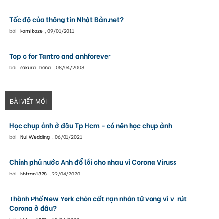
Tốc độ của thông tin Nhật Bản.net?
bởi
kamikaze
,
09/01/2011
Topic for Tantro and anhforever
bởi
sakura_hana
,
08/04/2008
BÀI VIẾT MỚI
Học chụp ảnh ở đâu Tp Hcm - có nên học chụp ảnh
bởi
Nui Wedding
,
06/01/2021
Chính phủ nước Anh đổ lỗi cho nhau vì Corona Viruss
bởi
hhtran1828
,
22/04/2020
Thành Phố New York chôn cất nạn nhân tử vong vì vi rút
Corona ở đâu?