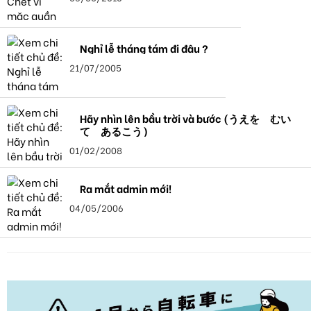
Nghỉ lễ tháng tám đi đâu ?
21/07/2005
Hãy nhìn lên bầu trời và bước (うえを むい
て あるこう)
01/02/2008
Ra mắt admin mới!
04/05/2006