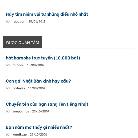
Hãy tìm niềm vui từ những điều nhỏ nhất
bởi
rua_con
,
30/01/2011
ĐƯỢC QUAN TÂM
hát karaoke trực tuyến (10.000 bài)
bởi
micdac
,
18/08/2007
Con gái Nhật Bản xinh hay xấu?
bởi
ha4eyes
,
16/08/2007
Chuyển tên của bạn sang Tên tiếng Nhật
bởi
sonpaintus
,
23/10/2007
Bạn nằm mơ thấy gì nhiều nhất?
bởi
kamikaze
,
29/10/2006