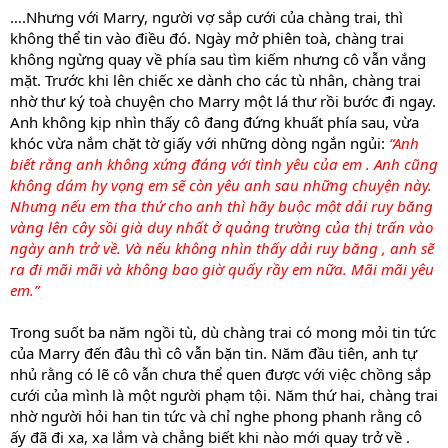
….Nhưng với Marry, người vợ sắp cưới của chàng trai, thì
không thể tin vào điều đó. Ngày mở phiên toà, chàng trai
không ngừng quay về phía sau tìm kiếm nhưng cô vẫn vắng
mặt. Trước khi lên chiếc xe dành cho các tù nhân, chàng trai
nhờ thư ký toà chuyện cho Marry một lá thư rồi bước đi ngay.
Anh không kịp nhìn thấy cô đang đứng khuất phía sau, vừa
khóc vừa nắm chặt tờ giấy với những dòng ngắn ngủi:
“Anh
biết rằng anh không xứng đáng với tình yêu của em . Anh cũng
không dám hy vọng em sẽ còn yêu anh sau những chuyện này.
Nhưng nếu em tha thứ cho anh thì hãy buộc một dải ruy băng
vàng lên cây sồi già duy nhất ở quảng trường của thị trấn vào
ngày anh trở về. Và nếu không nhìn thấy dải ruy băng , anh sẽ
ra đi mãi mãi và không bao giờ quấy rầy em nữa. Mãi mãi yêu
em.”
Trong suốt ba năm ngồi tù, dù chàng trai có mong mỏi tin tức
của Marry đến đâu thì cô vẫn bặn tin. Năm đầu tiên, anh tự
nhủ rằng có lẽ cô vẫn chưa thể quen được với việc chồng sắp
cưới của mình là một người phạm tội. Năm thứ hai, chàng trai
nhờ người hỏi han tin tức và chỉ nghe phong phanh rằng cô
ấy đã đi xa, xa lắm và chẳng biết khi nào mới quay trở về .