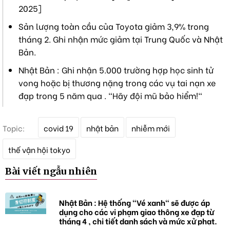
2025]
Sản lượng toàn cầu của Toyota giảm 3,9% trong
tháng 2. Ghi nhận mức giảm tại Trung Quốc và Nhật
Bản.
Nhật Bản : Ghi nhận 5.000 trường hợp học sinh tử
vong hoặc bị thương nặng trong các vụ tai nạn xe
đạp trong 5 năm qua . "Hãy đội mũ bảo hiểm!"
T
Topic:
covid 19
nhật bản
nhiễm mới
ừ
k
thế vận hội tokyo
h
ó
Bài viết ngẫu nhiên
a
Nhật Bản : Hệ thống "Vé xanh" sẽ được áp
dụng cho các vi phạm giao thông xe đạp từ
tháng 4 , chi tiết danh sách và mức xử phạt.