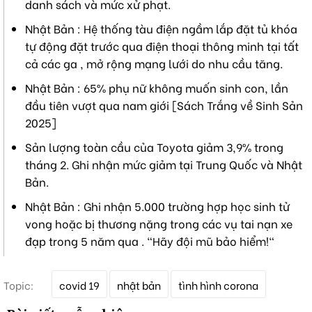
danh sách và mức xử phạt.
Nhật Bản : Hệ thống tàu điện ngầm lắp đặt tủ khóa
tự động đặt trước qua điện thoại thông minh tại tất
cả các ga , mở rộng mạng lưới do nhu cầu tăng.
Nhật Bản : 65% phụ nữ không muốn sinh con, lần
đầu tiên vượt qua nam giới [Sách Trắng về Sinh Sản
2025]
Sản lượng toàn cầu của Toyota giảm 3,9% trong
tháng 2. Ghi nhận mức giảm tại Trung Quốc và Nhật
Bản.
Nhật Bản : Ghi nhận 5.000 trường hợp học sinh tử
vong hoặc bị thương nặng trong các vụ tai nạn xe
đạp trong 5 năm qua . "Hãy đội mũ bảo hiểm!"
T
Topic:
covid 19
nhật bản
tình hình corona
ừ
k