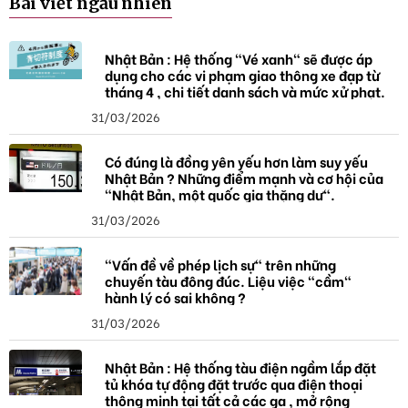
Bài viết ngẫu nhiên
h
ó
a
Nhật Bản : Hệ thống "Vé xanh" sẽ được áp
dụng cho các vi phạm giao thông xe đạp từ
tháng 4 , chi tiết danh sách và mức xử phạt.
31/03/2026
Có đúng là đồng yên yếu hơn làm suy yếu
Nhật Bản ? Những điểm mạnh và cơ hội của
"Nhật Bản, một quốc gia thặng dư".
31/03/2026
"Vấn đề về phép lịch sự" trên những
chuyến tàu đông đúc. Liệu việc "cầm"
hành lý có sai không ?
31/03/2026
Nhật Bản : Hệ thống tàu điện ngầm lắp đặt
tủ khóa tự động đặt trước qua điện thoại
thông minh tại tất cả các ga , mở rộng