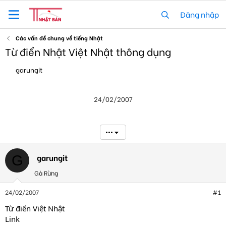
Đăng nhập
Các vấn đề chung về tiếng Nhật
Từ điển Nhật Việt Nhật thông dụng
T
N
garungit
h
g
r
à
e
y
24/02/2007
a
g
d
ử
s
i
t
•••
a
r
t
garungit
G
e
Gà Rừng
r
24/02/2007
#1
Từ điển Việt Nhật
Link