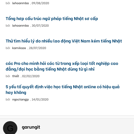
bởi
lehoanmba
,
09/08/2020
Tổng hơp cấu trúc ngữ pháp tiếng Nhật sơ cấp
bởi
lehoanmba
,
30/07/2020
Thử tìm hiểu lý do nhiều lao động Việt Nam kém tiếng Nhật
bởi
kamikaze
,
28/07/2020
các Pro cho mình hỏi các từ trong xếp loại tốt nghiệp cao
đẳng/đại học bằng tiếng Nhật dùng từ gì nhỉ
bởi
thiết
,
02/02/2020
5 yếu tố quyết định việc học tiếng Nhật online có hiệu quả
hay không
bởi
ngoctangjp
,
14/01/2020
garungit
G