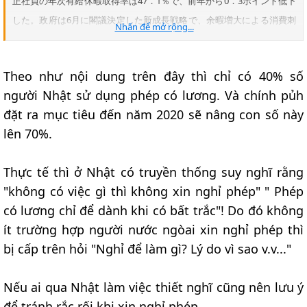
正社員の年次有給休暇取得率は47．1％で、前年から0．3ポイント低下
した。政府は6月に閣議決定した新成長戦略で、余暇増大による消費刺
Nhấn để mở rộng...
激効果を期待し、2020年までに取得率を70％に引き上げる目標を掲げ
た。しかし、最近3年間は40％台後半にとどまり、遠く及ばない状況
Theo như nội dung trên đây thì chỉ có 40% số
だ。
người Nhật sử dụng phép có lương. Và chính pủh
調査は常勤の従業員30人以上の企業6143社を対象に実施。有効回答
đặt ra mục tiêu đến năm 2020 sẽ nâng con số này
率は71．7％。
lên 70%.
それによると、09年に企業が付与した有給休暇は、労働者1人平均で
17．9日。このうち実際に取得したのは8．5日だった。
Thực tế thì ở Nhật có truyền thống suy nghĩ rằng
"không có việc gì thì không xin nghỉ phép" " Phép
http://headlines.yahoo.co.jp/hl?a=20101014-00000076-jij-pol
có lương chỉ để dành khi có bất trắc"! Do đó không
ít trường hợp người nước ngòai xin nghỉ phép thì
bị cấp trên hỏi "Nghỉ để làm gì? Lý do vì sao v.v..."
Nếu ai qua Nhật làm việc thiết nghĩ cũng nên lưu ý
để tránh rắc rối khi xin nghỉ phép.