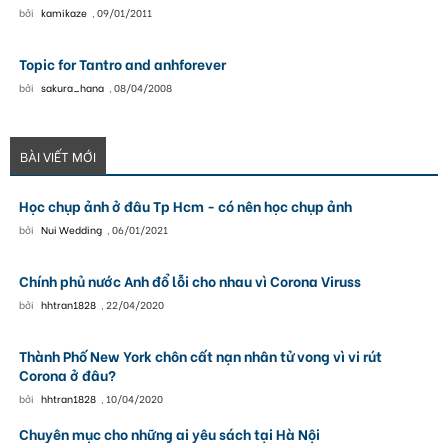
bởi
kamikaze
,
09/01/2011
Topic for Tantro and anhforever
bởi
sakura_hana
,
08/04/2008
BÀI VIẾT MỚI
Học chụp ảnh ở đâu Tp Hcm - có nên học chụp ảnh
bởi
Nui Wedding
,
06/01/2021
Chính phủ nước Anh đổ lỗi cho nhau vì Corona Viruss
bởi
hhtran1828
,
22/04/2020
Thành Phố New York chôn cất nạn nhân tử vong vì vi rút
Corona ở đâu?
bởi
hhtran1828
,
10/04/2020
Chuyên mục cho những ai yêu sách tại Hà Nội