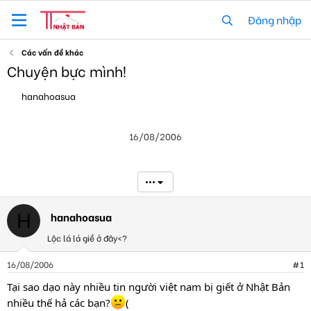
Đăng nhập
Các vấn đề khác
Chuyện bực mình!
T
N
hanahoasua
h
g
r
à
e
y
16/08/2006
a
g
d
ử
s
i
t
•••
a
r
t
hanahoasua
H
e
Lộc lá lá giề ở đây<?
r
16/08/2006
#1
Tại sao dạo này nhiều tin người việt nam bị giết ở Nhật Bản
nhiều thế hả các bạn?
(