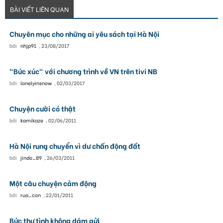
BÀI VIẾT LIÊN QUAN
Chuyên mục cho những ai yêu sách tại Hà Nội
bởi
nhjp91
,
23/08/2017
"Bức xúc" với chương trình về VN trên tivi NB
bởi
lonelyinsnow
,
02/03/2017
Chuyện cười có thật
bởi
kamikaze
,
02/06/2011
Hà Nội rung chuyển vì dư chấn động đất
bởi
jindo_89
,
26/03/2011
Một câu chuyện cảm động
bởi
rua_con
,
22/01/2011
Bức thư tình không dám gửi