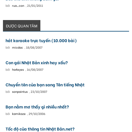
bởi
rua_con
,
21/01/2011
ĐƯỢC QUAN TÂM
hát karaoke trực tuyến (10.000 bài)
bởi
micdac
,
18/08/2007
Con gái Nhật Bản xinh hay xấu?
bởi
ha4eyes
,
16/08/2007
Chuyển tên của bạn sang Tên tiếng Nhật
bởi
sonpaintus
,
23/10/2007
Bạn nằm mơ thấy gì nhiều nhất?
bởi
kamikaze
,
29/10/2006
Tốc độ của thông tin Nhật Bản.net?