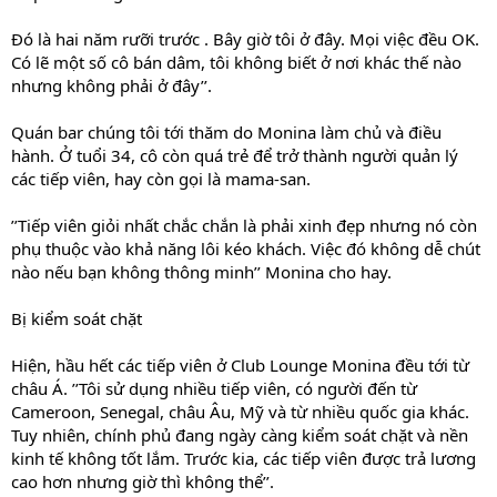
Đó là hai năm rưỡi trước . Bây giờ tôi ở đây. Mọi việc đều OK.
Có lẽ một số cô bán dâm, tôi không biết ở nơi khác thế nào
nhưng không phải ở đây’’.
Quán bar chúng tôi tới thăm do Monina làm chủ và điều
hành. Ở tuổi 34, cô còn quá trẻ để trở thành người quản lý
các tiếp viên, hay còn gọi là mama-san.
’’Tiếp viên giỏi nhất chắc chắn là phải xinh đẹp nhưng nó còn
phụ thuộc vào khả năng lôi kéo khách. Việc đó không dễ chút
nào nếu bạn không thông minh’’ Monina cho hay.
Bị kiểm soát chặt
Hiện, hầu hết các tiếp viên ở Club Lounge Monina đều tới từ
châu Á. ’’Tôi sử dụng nhiều tiếp viên, có người đến từ
Cameroon, Senegal, châu Âu, Mỹ và từ nhiều quốc gia khác.
Tuy nhiên, chính phủ đang ngày càng kiểm soát chặt và nền
kinh tế không tốt lắm. Trước kia, các tiếp viên được trả lương
cao hơn nhưng giờ thì không thể’’.