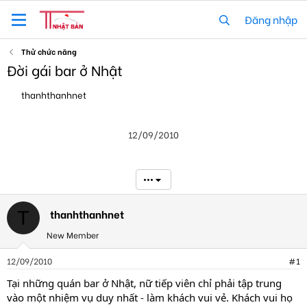
Đăng nhập
Thử chức năng
Đời gái bar ở Nhật
T
N
thanhthanhnet
h
g
r
à
e
y
12/09/2010
a
g
d
ử
s
i
t
•••
a
r
t
thanhthanhnet
T
e
New Member
r
12/09/2010
#1
Tại những quán bar ở Nhật, nữ tiếp viên chỉ phải tập trung
vào một nhiệm vụ duy nhất - làm khách vui vẻ. Khách vui họ