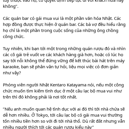
tùy thuộc vào họ, có quyết định tiếp tục đi với khách nữa hay
không’’.
Các quán bar có gái mua vui là một phần văn hóa Nhật. Các
hợp đồng được thực hiện ở quán bar. Các bà vợ đều hiểu rằng
họ chỉ là một phần trong cuộc sống của những ông chồng
công chức.
Tuy nhiên, khi bạn tới một trong những quán rượu đó và nhìn
các cô gái trẻ vuốt ve các khách hàng già hơn, hoặc có lúc họ
say tới nỗi không thể đứng vững để kết thúc bài hát trên máy
karaoke, bạn sẽ phân vân tự hỏi, liệu mọi việc có đơn giản
như vậy?
Phóng viên người Nhật Kentaro Katayama nói, nếu một công
chức muốn tìm kiếm tình dục ở một câu lạc bộ mua vui như
trên thì đó không phải là nơi tốt nhất.
’’Nếu anh muốn quan hệ tình dục với ai đó thì tới nhà chứa sẽ
dễ hơn nhiều. Ở Tokyo, tới câu lạc bộ có gái mua vui thường
tốn nhiều tiền hơn so với đi tới nhà thổ. Dù rất đắt nhưng vẫn
nhiều người thích tới các quán rượu kiểu này’’