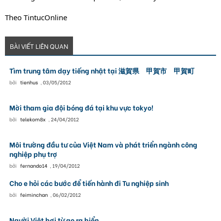
Theo TintucOnline
BÀI VIẾT LIÊN QUAN
Tìm trung tâm dạy tiếng nhật tại 滋賀県 甲賀市 甲賀町
bởi
tienhus
,
03/05/2012
Mời tham gia đội bóng đá tại khu vực tokyo!
bởi
telekom8x
,
24/04/2012
Môi trường đầu tư của Việt Nam và phát triển ngành công
nghiệp phụ trợ
bởi
fernando14
,
19/04/2012
Cho e hỏi các bước để tiến hành đi Tu nghiệp sinh
bởi
feiminchan
,
06/02/2012
Người Việt bơi từ ao ra biển