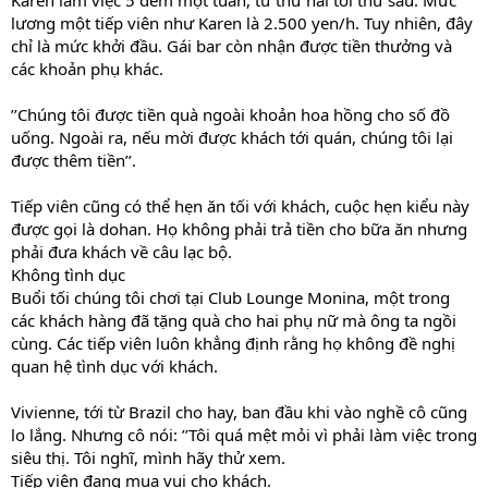
Karen làm việc 5 đêm một tuần, từ thứ hai tới thứ sáu. Mức
lương một tiếp viên như Karen là 2.500 yen/h. Tuy nhiên, đây
chỉ là mức khởi đầu. Gái bar còn nhận được tiền thưởng và
các khoản phụ khác.
’’Chúng tôi được tiền quà ngoài khoản hoa hồng cho số đồ
uống. Ngoài ra, nếu mời được khách tới quán, chúng tôi lại
được thêm tiền’’.
Tiếp viên cũng có thể hẹn ăn tối với khách, cuộc hẹn kiểu này
được gọi là dohan. Họ không phải trả tiền cho bữa ăn nhưng
phải đưa khách về câu lạc bộ.
Không tình dục
Buổi tối chúng tôi chơi tại Club Lounge Monina, một trong
các khách hàng đã tặng quà cho hai phụ nữ mà ông ta ngồi
cùng. Các tiếp viên luôn khẳng định rằng họ không đề nghị
quan hệ tình dục với khách.
Vivienne, tới từ Brazil cho hay, ban đầu khi vào nghề cô cũng
lo lắng. Nhưng cô nói: ’’Tôi quá mệt mỏi vì phải làm việc trong
siêu thị. Tôi nghĩ, mình hãy thử xem.
Tiếp viên đang mua vui cho khách.