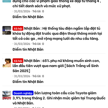
dụng cho các vi phạm giao thông xe đạp từ tháng 4 ,
chi tiết danh sách và mức xử phạt.
31/03/2026
Trả lời: 0
Điểm tin Nhật Bản
Nhật Bản : Hệ thống tàu điện ngầm lắp đặt tủ
Xã hội
khóa tự động đặt trước qua điện thoại thông minh tại
tất cả các ga , mở rộng mạng lưới do nhu cầu tăng.
31/03/2026
Trả lời: 0
Điểm tin Nhật Bản
Nhật Bản : 65% phụ nữ không muốn sinh con,
Xã hội
lần đầu tiên vượt qua nam giới [Sách Trắng về Sinh
Sản 2025]
31/03/2026
Trả lời: 0
Điểm tin Nhật Bản
Sản lượng toàn cầu của Toyota giảm
Doanh nghiệp
3,9% trong tháng 2. Ghi nhận mức giảm tại Trung Quốc
và Nhật Bản.