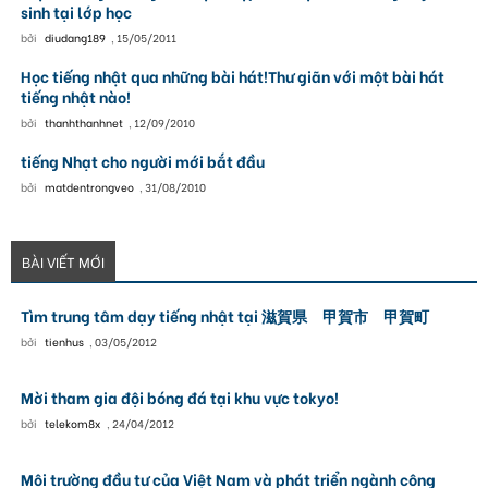
sinh tại lớp học
bởi
diudang189
,
15/05/2011
Học tiếng nhật qua những bài hát!Thư giãn với một bài hát
tiếng nhật nào!
bởi
thanhthanhnet
,
12/09/2010
tiếng Nhạt cho người mới bắt đầu
bởi
matdentrongveo
,
31/08/2010
BÀI VIẾT MỚI
Tìm trung tâm dạy tiếng nhật tại 滋賀県 甲賀市 甲賀町
bởi
tienhus
,
03/05/2012
Mời tham gia đội bóng đá tại khu vực tokyo!
bởi
telekom8x
,
24/04/2012
Môi trường đầu tư của Việt Nam và phát triển ngành công