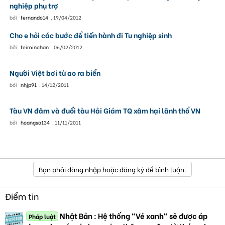
nghiệp phụ trợ
bởi
fernando14
,
19/04/2012
Cho e hỏi các bước để tiến hành đi Tu nghiệp sinh
bởi
feiminchan
,
06/02/2012
Người Việt bơi từ ao ra biển
bởi
nhjp91
,
14/12/2011
Tàu VN đâm và đuổi tàu Hải Giám TQ xâm hại lãnh thổ VN
bởi
hoangsa134
,
11/11/2011
Bạn phải đăng nhập hoặc đăng ký để bình luận.
Điểm tin
Nhật Bản : Hệ thống "Vé xanh" sẽ được áp
Pháp luật