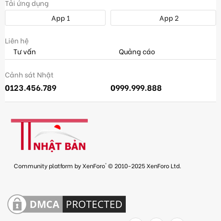
Tải ứng dụng
App 1
App 2
Liên hệ
Tư vấn
Quảng cáo
Cảnh sát Nhật
0123.456.789
0999.999.888
®
Community platform by XenForo
© 2010-2025 XenForo Ltd.