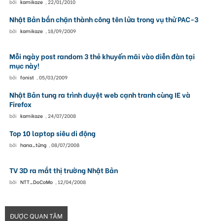
bởi
kamikaze
,
22/01/2010
Nhật Bản bắn chặn thành công tên lửa trong vụ thử PAC-3
bởi
kamikaze
,
18/09/2009
Mỗi ngày post random 3 thẻ khuyến mãi vào diễn đàn tại
mục này!
bởi
fonist
,
05/03/2009
Nhật Bản tung ra trình duyệt web cạnh tranh cùng IE và
Firefox
bởi
kamikaze
,
24/07/2008
Top 10 laptop siêu di động
bởi
hana_tửng
,
08/07/2008
TV 3D ra mắt thị trường Nhật Bản
bởi
NTT_DoCoMo
,
12/04/2008
ĐƯỢC QUAN TÂM