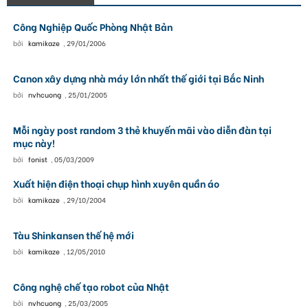
Công Nghiệp Quốc Phòng Nhật Bản
bởi
kamikaze
,
29/01/2006
Canon xây dựng nhà máy lớn nhất thế giới tại Bắc Ninh
bởi
nvhcuong
,
25/01/2005
Mỗi ngày post random 3 thẻ khuyến mãi vào diễn đàn tại
mục này!
bởi
fonist
,
05/03/2009
Xuất hiện điện thoại chụp hình xuyên quần áo
bởi
kamikaze
,
29/10/2004
Tàu Shinkansen thế hệ mới
bởi
kamikaze
,
12/05/2010
Công nghệ chế tạo robot của Nhật
bởi
nvhcuong
,
25/03/2005