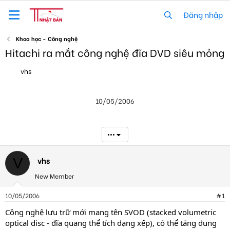
Đăng nhập
Khoa học - Công nghệ
Hitachi ra mắt công nghệ đĩa DVD siêu mỏng
T
N
vhs
h
g
r
à
e
y
10/05/2006
a
g
d
ử
s
i
t
•••
a
r
t
vhs
V
e
New Member
r
10/05/2006
#1
Công nghệ lưu trữ mới mang tên SVOD (stacked volumetric
optical disc - đĩa quang thể tích dạng xếp), có thể tăng dung