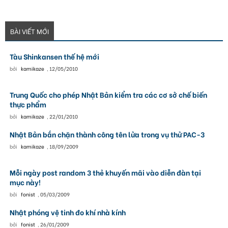
BÀI VIẾT MỚI
Tàu Shinkansen thế hệ mới
bởi
kamikaze
,
12/05/2010
Trung Quốc cho phép Nhật Bản kiểm tra các cơ sở chế biến
thực phẩm
bởi
kamikaze
,
22/01/2010
Nhật Bản bắn chặn thành công tên lửa trong vụ thử PAC-3
bởi
kamikaze
,
18/09/2009
Mỗi ngày post random 3 thẻ khuyến mãi vào diễn đàn tại
mục này!
bởi
fonist
,
05/03/2009
Nhật phóng vệ tinh đo khí nhà kính
bởi
fonist
,
26/01/2009