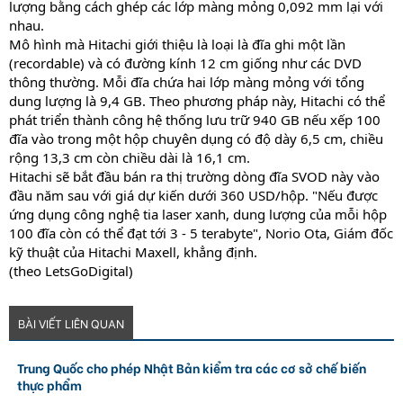
lượng bằng cách ghép các lớp màng mỏng 0,092 mm lại với
nhau.
Mô hình mà Hitachi giới thiệu là loại là đĩa ghi một lần
(recordable) và có đường kính 12 cm giống như các DVD
thông thường. Mỗi đĩa chứa hai lớp màng mỏng với tổng
dung lượng là 9,4 GB. Theo phương pháp này, Hitachi có thể
phát triển thành công hệ thống lưu trữ 940 GB nếu xếp 100
đĩa vào trong một hộp chuyên dụng có độ dày 6,5 cm, chiều
rộng 13,3 cm còn chiều dài là 16,1 cm.
Hitachi sẽ bắt đầu bán ra thị trường dòng đĩa SVOD này vào
đầu năm sau với giá dự kiến dưới 360 USD/hộp. "Nếu được
ứng dụng công nghệ tia laser xanh, dung lượng của mỗi hộp
100 đĩa còn có thể đạt tới 3 - 5 terabyte", Norio Ota, Giám đốc
kỹ thuật của Hitachi Maxell, khẳng định.
(theo LetsGoDigital)
BÀI VIẾT LIÊN QUAN
Trung Quốc cho phép Nhật Bản kiểm tra các cơ sở chế biến
thực phẩm