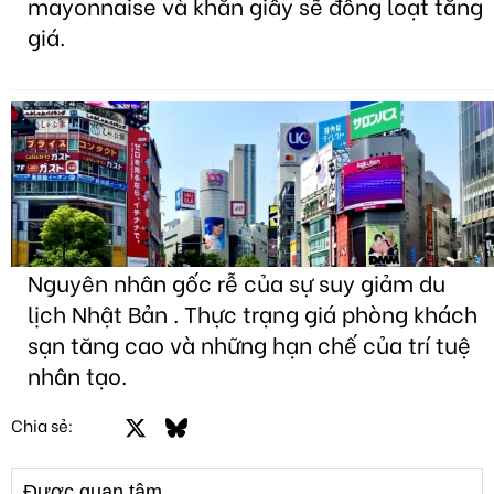
mayonnaise và khăn giấy sẽ đồng loạt tăng
giá.
Nguyên nhân gốc rễ của sự suy giảm du
lịch Nhật Bản . Thực trạng giá phòng khách
sạn tăng cao và những hạn chế của trí tuệ
nhân tạo.
Facebook
X
Bluesky
LinkedIn
Email
Link
Chia sẻ:
Được quan tâm