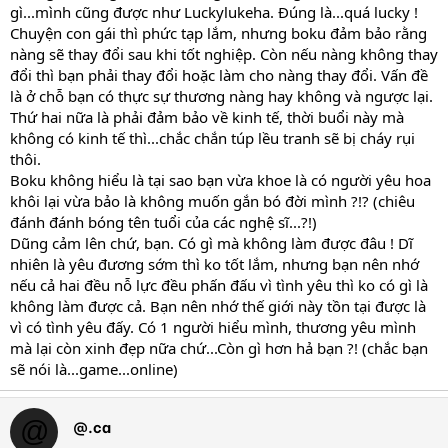
gì...mình cũng được như Luckylukeha. Đúng là...quá lucky !
Chuyện con gái thì phức tạp lắm, nhưng boku đảm bảo rằng
nàng sẽ thay đổi sau khi tốt nghiệp. Còn nếu nàng không thay
đổi thì bạn phải thay đổi hoặc làm cho nàng thay đổi. Vấn đề
là ở chỗ bạn có thực sự thương nàng hay không và ngược lại.
Thứ hai nữa là phải đảm bảo về kinh tế, thời buổi này mà
không có kinh tế thì...chắc chắn túp lều tranh sẽ bị cháy rụi
thôi.
Boku không hiểu là tại sao bạn vừa khoe là có người yêu hoa
khôi lại vừa bảo là không muốn gắn bó đời mình ?!? (chiêu
đánh đánh bóng tên tuổi của các nghệ sĩ...?!)
Dũng cảm lên chứ, bạn. Có gì mà không làm được đâu ! Dĩ
nhiên là yêu đương sớm thì ko tốt lắm, nhưng bạn nên nhớ
nếu cả hai đều nỗ lực đều phấn đấu vì tình yêu thì ko có gì là
không làm được cả. Bạn nên nhớ thế giới này tồn tại được là
vì có tình yêu đấy. Có 1 người hiểu mình, thương yêu mình
mà lại còn xinh đẹp nữa chứ...Còn gì hơn hả bạn ?! (chắc bạn
sẽ nói là...game...online)
@.ca
@