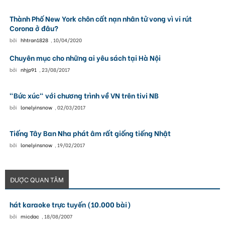
Thành Phố New York chôn cất nạn nhân tử vong vì vi rút
Corona ở đâu?
bởi
hhtran1828
,
10/04/2020
Chuyên mục cho những ai yêu sách tại Hà Nội
bởi
nhjp91
,
23/08/2017
"Bức xúc" với chương trình về VN trên tivi NB
bởi
lonelyinsnow
,
02/03/2017
Tiếng Tây Ban Nha phát âm rất giống tiếng Nhật
bởi
lonelyinsnow
,
19/02/2017
ĐƯỢC QUAN TÂM
hát karaoke trực tuyến (10.000 bài)
bởi
micdac
,
18/08/2007