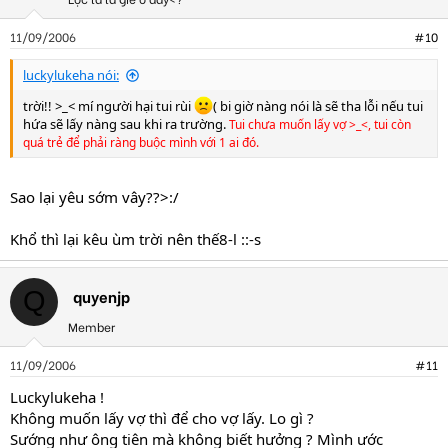
11/09/2006
#10
luckylukeha nói:
trời!! >_< mí người hại tui rùi
( bi giờ nàng nói là sẽ tha lỗi nếu tui
hứa sẽ lấy nàng sau khi ra trường.
Tui chưa muốn lấy vợ >_<, tui còn
quá trẻ để phải ràng buộc mình với 1 ai đó.
Sao lại yêu sớm vây??>:/
Khổ thì lại kêu ùm trời nên thế8-l ::-s
quyenjp
Q
Member
11/09/2006
#11
Luckylukeha !
Không muốn lấy vợ thì để cho vợ lấy. Lo gì ?
Sướng như ông tiên mà không biết hưởng ? Mình ước