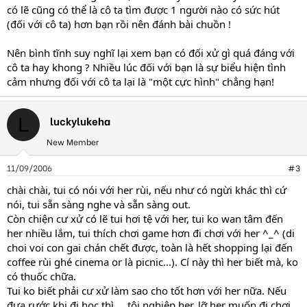
có lẽ cũng có thể là cô ta tìm được 1 người nào có sức hút
(đối với cô ta) hơn bạn rồi nên đánh bài chuồn !
Nên bình tĩnh suy nghĩ lại xem bạn có đối xử gì quá đáng với
cô ta hay khong ? Nhiều lúc đối với bạn là sự biểu hiện tình
cảm nhưng đối với cô ta lại là "một cực hình" chẳng hạn!
luckylukeha
L
New Member
11/09/2006
#3
chài chài, tui có nói với her rùi, nếu như có ngừi khác thì cứ
nói, tui sẵn sàng nghe và sẵn sàng out.
Còn chiện cư xử có lẽ tui hơi tệ với her, tui ko wan tâm đến
her nhiều lắm, tui thích chơi game hơn đi chơi với her ^_^ (di
choi voi con gai chán chết được, toàn là hết shopping lại đến
coffee rùi ghé cinema or là picnic...). Cí này thì her biết mà, ko
có thuốc chữa.
Tui ko biết phải cư xử làm sao cho tốt hơn với her nữa. Nếu
đưa rước khi đi học thì ... tội nghiệp her, lỡ her muốn đi chơi