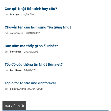
Con gái Nhật Bản xinh hay xấu?
bởi
ha4eyes
,
16/08/2007
Chuyển tên của bạn sang Tên tiếng Nhật
bởi
sonpaintus
,
23/10/2007
Bạn nằm mơ thấy gì nhiều nhất?
bởi
kamikaze
,
29/10/2006
Tốc độ của thông tin Nhật Bản.net?
bởi
kamikaze
,
09/01/2011
Topic for Tantro and anhforever
bởi
sakura_hana
,
08/04/2008
BÀI VIẾT MỚI