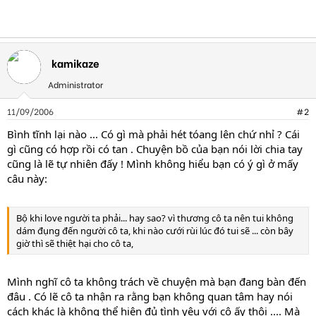
kamikaze
Administrator
11/09/2006
#2
Bình tĩnh lại nào ... Có gì mà phải hét tóang lên chứ nhỉ ? Cái
gì cũng có hợp rồi có tan . Chuyện bồ của bạn nói lời chia tay
cũng là lẽ tự nhiên đấy ! Mình không hiểu bạn có ý gì ở mấy
câu này:
Bộ khi love người ta phải... hay sao? vì thương cô ta nên tui không
dám đụng đến người cô ta, khi nào cưới rùi lúc đó tui sẽ ... còn bây
giờ thì sẽ thiệt hại cho cô ta,
Mình nghĩ cô ta không trách về chuyện mà bạn đang bàn đến
đâu . Có lẽ cô ta nhận ra rằng bạn không quan tâm hay nói
cách khác là không thể hiện đủ tình yêu với cô ấy thôi .... Mà