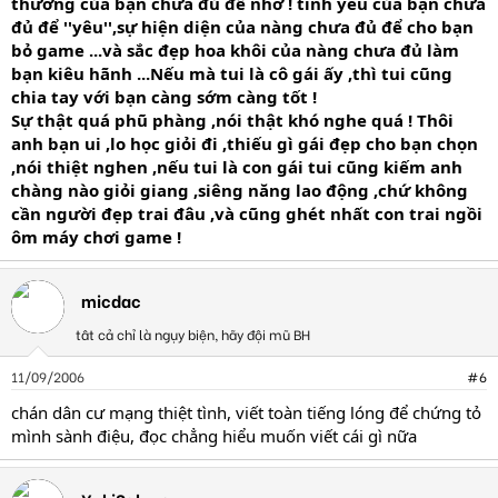
thương của bạn chưa đủ để nhớ ! tình yêu của bạn chưa
đủ để ''yêu'',sự hiện diện của nàng chưa đủ để cho bạn
bỏ game ...và sắc đẹp hoa khôi của nàng chưa đủ làm
bạn kiêu hãnh ...Nếu mà tui là cô gái ấy ,thì tui cũng
chia tay với bạn càng sớm càng tốt !
Sự thật quá phũ phàng ,nói thật khó nghe quá ! Thôi
anh bạn ui ,lo học giỏi đi ,thiếu gì gái đẹp cho bạn chọn
,nói thiệt nghen ,nếu tui là con gái tui cũng kiếm anh
chàng nào giỏi giang ,siêng năng lao động ,chứ không
cần người đẹp trai đâu ,và cũng ghét nhất con trai ngồi
ôm máy chơi game !
micdac
tât cả chỉ là ngụy biện, hãy đội mũ BH
11/09/2006
#6
chán dân cư mạng thiệt tình, viết toàn tiếng lóng để chứng tỏ
mình sành điệu, đọc chẳng hiểu muốn viết cái gì nữa