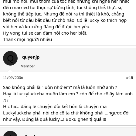
mùi mô hôi, mùi thơm của tóc her, nhưng khi nghe her nhắc
đến married tui thực sự bừng tỉnh, tui không thể, thực sự
không thể tiếp tục. Nhưng để nói ra thì thiệt là khó, chẳng
biết nói từ đâu bắt đầu từ chỗ nào. Có lẽ lucky ko thích hợp
với her và ko xứng đáng để được her yêu.
Hy vọng tui se can đảm nói cho her biết.
Thank mọi người nhiều
quyenjp
Q
Member
11/09/2006
#15
Sao không phải là "luôn nhớ em" mà là luôn nhớ anh ?
Hay là luckyluckeha muốn làm em ? còn để cho cô ấy làm anh
?!?
Hic hic...đáng lẽ chuyện đòi kết hôn là chuyện mà
Luckyluckeha phải nói cho cô ta chứ không phải ...ngược đời
như vậy. Đúng là quá lucky...! Boku ghen tị quá !!!