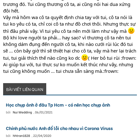
trương đó. Tui cũng thương cô ta, ai cũng nói hai dua xứng
đôi hết.
Vậy mà hôm wa cô ta quyết định chia tay với tui, cô ta nói là
tui ko yêu có ta, chỉ coi cô ta như đồ chơi thôi. Nhưng thực sự
thì đâu phải vậy. Vì tui yêu cô ta nên mới làm như vậy mà
Bộ khi love người ta phải... hay sao? vì thương cô ta nên tui
không dám đụng đến người cô ta, khi nào cưới rùi lúc đó tui
sẽ ... còn bây giờ thì sẽ thiệt hại cho cô ta, vậy mà her lại trách
tui, tui giải thích thế nào cũng ko dc
( Her bỏ tui rùi :frown:
Ai giúp tui với, tui thực sự ko muốn kết thúc như vậy, nhưng
tui cũng không muốn ... tui chưa sẵn sàng mà.:frown:
BÀI VIẾT LIÊN QUAN
Học chụp ảnh ở đâu Tp Hcm - có nên học chụp ảnh
bởi
Nui Wedding
,
06/01/2021
Chính phủ nước Anh đổ lỗi cho nhau vì Corona Viruss
bởi
hhtran1828
,
22/04/2020