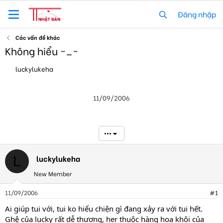
Đăng nhập
Các vấn đề khác
Không hiểu ~_~
T
N
luckylukeha
h
g
r
à
e
y
11/09/2006
a
g
d
ử
s
i
t
•••
a
r
t
luckylukeha
L
e
r
New Member
11/09/2006
#1
Ai giúp tui với, tui ko hiểu chiện gì đang xảy ra với tui hết.
Ghệ của lucky rất dễ thương, her thuộc hàng hoa khôi của