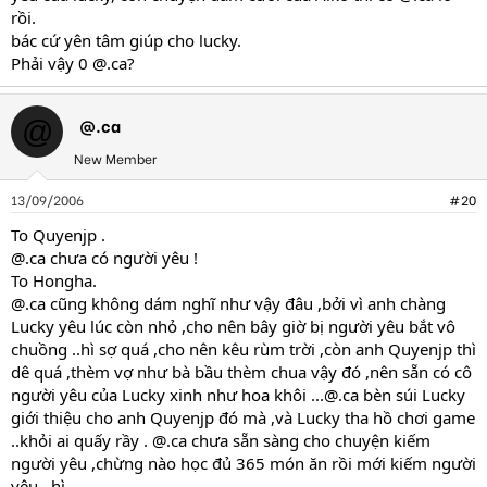
rồi.
bác cứ yên tâm giúp cho lucky.
Phải vậy 0 @.ca?
@.ca
@
New Member
13/09/2006
#20
To Quyenjp .
@.ca chưa có người yêu !
To Hongha.
@.ca cũng không dám nghĩ như vậy đâu ,bởi vì anh chàng
Lucky yêu lúc còn nhỏ ,cho nên bây giờ bị người yêu bắt vô
chuồng ..hì sợ quá ,cho nên kêu rùm trời ,còn anh Quyenjp thì
dê quá ,thèm vợ như bà bầu thèm chua vậy đó ,nên sẵn có cô
người yêu của Lucky xinh như hoa khôi
...@.ca
bèn súi Lucky
giới thiệu cho anh Quyenjp đó mà ,và Lucky tha hồ chơi game
..khỏi ai quấy rầy . @.ca chưa sẵn sàng cho chuyện kiếm
người yêu ,chừng nào học đủ 365 món ăn rồi mới kiếm người
yêu ..hì.