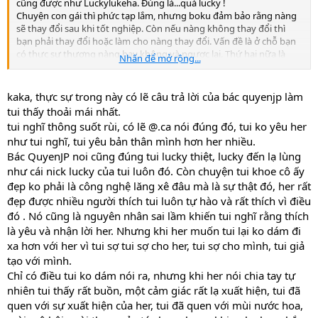
cũng được như Luckylukeha. Đúng là...quá lucky !
Chuyện con gái thì phức tạp lắm, nhưng boku đảm bảo rằng nàng
sẽ thay đổi sau khi tốt nghiệp. Còn nếu nàng không thay đổi thì
bạn phải thay đổi hoặc làm cho nàng thay đổi. Vấn đề là ở chỗ bạn
có thực sự thương nàng hay không và ngược lại. Thứ hai nữa là
Nhấn để mở rộng...
phải đảm bảo về kinh tế, thời buổi này mà không có kinh tế
thì...chắc chắn túp lều tranh sẽ bị cháy rụi thôi.
Boku không hiểu là tại sao bạn vừa khoe là có người yêu hoa khôi
kaka, thực sự trong này có lẽ câu trả lời của bác quyenjp làm
lại vừa bảo là không muốn gắn bó đời mình ?!? (chiêu đánh đánh
tui thấy thoải mái nhất.
bóng tên tuổi của các nghệ sĩ...?!)
tui nghĩ thông suốt rùi, có lẽ @.ca nói đúng đó, tui ko yêu her
Dũng cảm lên chứ, bạn. Có gì mà không làm được đâu ! Dĩ nhiên là
như tui nghĩ, tui yêu bản thân mình hơn her nhiều.
yêu đương sớm thì ko tốt lắm, nhưng bạn nên nhớ nếu cả hai đều
Bác QuyenJP noi cũng đúng tui lucky thiệt, lucky đến lạ lùng
nỗ lực đều phấn đấu vì tình yêu thì ko có gì là không làm được cả.
Bạn nên nhớ thế giới này tồn tại được là vì có tình yêu đấy. Có 1
như cái nick lucky của tui luôn đó. Còn chuyện tui khoe cô ấy
người hiểu mình, thương yêu mình mà lại còn xinh đẹp nữa
đẹp ko phải là công nghệ lăng xê đâu mà là sự thật đó, her rất
chứ...Còn gì hơn hả bạn ?! (chắc bạn sẽ nói là...game...online)
đẹp được nhiều người thích tui luôn tự hào và rất thích vì điều
đó . Nó cũng là nguyên nhân sai lầm khiến tui nghĩ rằng thích
là yêu và nhận lời her. Nhưng khi her muốn tui lại ko dám đi
xa hơn với her vì tui sợ tui sợ cho her, tui sợ cho mình, tui giả
tạo với mình.
Chỉ có điều tui ko dám nói ra, nhưng khi her nói chia tay tự
nhiên tui thấy rất buồn, một cảm giác rất lạ xuất hiện, tui đã
quen với sự xuất hiện của her, tui đã quen với mùi nước hoa,