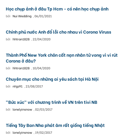
Học chụp ảnh ở đâu Tp Hcm - có nên học chụp ảnh
bởi
Nui Wedding
,
06/01/2021
Chính phủ nước Anh đổ lỗi cho nhau vì Corona Viruss
bởi
hhtran1828
,
22/04/2020
Thành Phố New York chôn cất nạn nhân tử vong vì vi rút
Corona ở đâu?
bởi
hhtran1828
,
10/04/2020
Chuyên mục cho những ai yêu sách tại Hà Nội
bởi
nhjp91
,
23/08/2017
"Bức xúc" với chương trình về VN trên tivi NB
bởi
lonelyinsnow
,
02/03/2017
Tiếng Tây Ban Nha phát âm rất giống tiếng Nhật
bởi
lonelyinsnow
,
19/02/2017