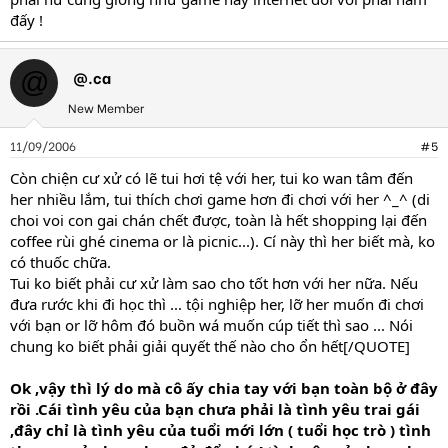
đấy !
@.ca
@
New Member
11/09/2006
#5
Còn chiện cư xử có lẽ tui hơi tệ với her, tui ko wan tâm đến
her nhiều lắm, tui thích chơi game hơn đi chơi với her ^_^ (di
choi voi con gai chán chết được, toàn là hết shopping lại đến
coffee rùi ghé cinema or là picnic...). Cí này thì her biết mà, ko
có thuốc chữa.
Tui ko biết phải cư xử làm sao cho tốt hơn với her nữa. Nếu
đưa rước khi đi học thì ... tội nghiệp her, lỡ her muốn đi chơi
với bạn or lỡ hôm đó buồn wá muốn cúp tiết thì sao ... Nói
chung ko biết phải giải quyết thế nào cho ổn hết[/QUOTE]
Ok ,vậy thì lý do mà cô ấy chia tay với bạn toàn bộ ở đây
rồi .Cái tình yêu của bạn chưa phải là tình yêu trai gái
,đây chỉ là tình yêu của tuổi mới lớn ( tuổi học trò ) tình