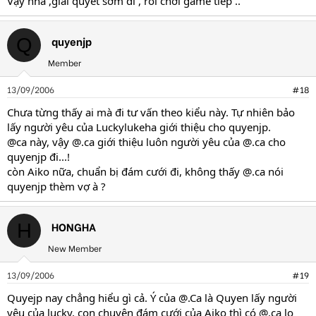
Vậy nha ,giải quyết sớm đi , rồi chơi game tiếp ..
quyenjp
Q
Member
13/09/2006
#18
Chưa từng thấy ai mà đi tư vấn theo kiểu này. Tự nhiên bảo
lấy người yêu của Luckylukeha giới thiệu cho quyenjp.
@ca này, vậy @.ca giới thiệu luôn người yêu của @.ca cho
quyenjp đi...!
còn Aiko nữa, chuẩn bị đám cưới đi, không thấy @.ca nói
quyenjp thèm vợ à ?
HONGHA
H
New Member
13/09/2006
#19
Quyejp nay chẳng hiểu gì cả. Ý của @.Ca là Quyen lấy người
yêu của lucky, con chuyện đám cưới của Aiko thì có @.ca lo