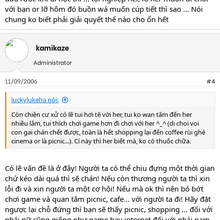
với bạn or lỡ hôm đó buồn wá muốn cúp tiết thì sao ... Nói
chung ko biết phải giải quyết thế nào cho ổn hết
kamikaze
Administrator
11/09/2006
#4
luckylukeha nói:
Còn chiện cư xử có lẽ tui hơi tệ với her, tui ko wan tâm đến her
nhiều lắm, tui thích chơi game hơn đi chơi với her ^_^ (di choi voi
con gai chán chết được, toàn là hết shopping lại đến coffee rùi ghé
cinema or là picnic...). Cí này thì her biết mà, ko có thuốc chữa.
Có lẽ vấn đề là ở đây! Người ta có thể chịu đựng một thời gian
chứ kéo dài quá thì sẽ chán! Nếu còn thương người ta thì xin
lỗi đi và xin người ta một cơ hội! Nếu mà ok thì nên bỏ bớt
chơi game và quan tâm picnic, cafe... với người ta đi! Hãy đặt
ngược lại chỗ đứng thì bạn sẽ thấy picnic, shopping ... đối với
phái nữ cũng giống như game hay internet đối với phái nam