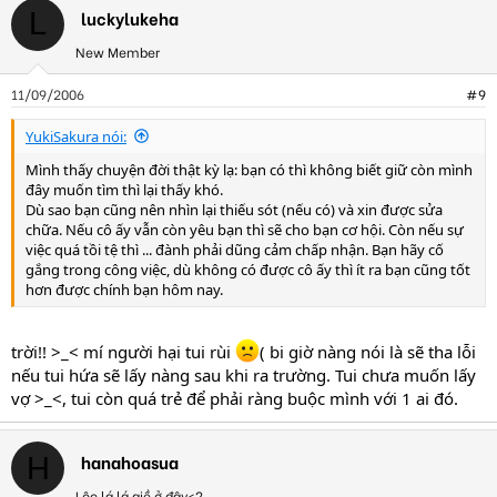
luckylukeha
L
New Member
11/09/2006
#9
YukiSakura nói:
Mình thấy chuyện đời thật kỳ lạ: bạn có thì không biết giữ còn mình
đây muốn tìm thì lại thấy khó.
Dù sao bạn cũng nên nhìn lại thiếu sót (nếu có) và xin được sửa
chữa. Nếu cô ấy vẫn còn yêu bạn thì sẽ cho bạn cơ hội. Còn nếu sự
việc quá tồi tệ thì ... đành phải dũng cảm chấp nhận. Bạn hãy cố
gắng trong công việc, dù không có được cô ấy thì ít ra bạn cũng tốt
hơn được chính bạn hôm nay.
trời!! >_< mí người hại tui rùi
( bi giờ nàng nói là sẽ tha lỗi
nếu tui hứa sẽ lấy nàng sau khi ra trường. Tui chưa muốn lấy
vợ >_<, tui còn quá trẻ để phải ràng buộc mình với 1 ai đó.
hanahoasua
H
Lộc lá lá giề ở đây<?