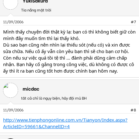
YukiSakura
Tia nắng mặt trời
11/09/2006
#7
Mình thấy chuyện đời thật kỳ lạ: bạn có thì không biết giữ còn
mình đây muốn tìm thì lại thấy khó.
Dù sao bạn cũng nên nhìn lại thiếu sót (nếu có) và xin được
sửa chữa. Nếu cô ấy vẫn còn yêu bạn thì sẽ cho bạn cơ hội.
Còn nếu sự việc quá tồi tệ thì ... đành phải dũng cảm chấp
nhận. Bạn hãy cố gắng trong công việc, dù không có được cô
ấy thì ít ra bạn cũng tốt hơn được chính bạn hôm nay.
micdac
tât cả chỉ là ngụy biện, hãy đội mũ BH
11/09/2006
#8
http://www.tienphongonline.com.vn/Tianyon/Index.aspx?
ArticleID=59661&ChannelID=4