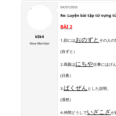
04/07/2010
Re: Luyện bài tập từ vựng t
BÀI 2
k5k4
おのずと
1.顔には
その人の
New Member
(自ずと）
にちや
2.両親は
仕事にはげ
(日夜）
ばくぜん
3.
とした説明。
(漠然）
いざこざ
4.仲間どうしで
が