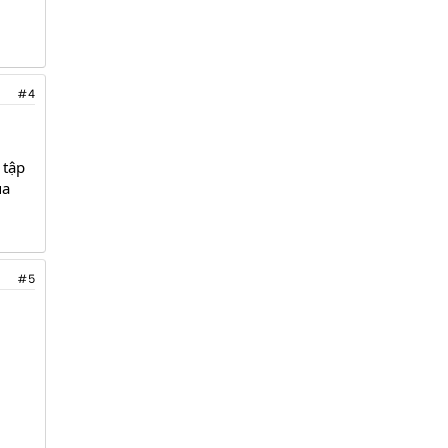
#4
 tập
ủa
#5