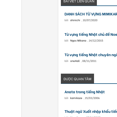
BÀI VIẾT LIÊN QUAN
DANH SÁCH TỪ VỰNG MIMIKARA
bởi
shinichi
,
10/07/2020
Từ vựng tiếng Nhật chủ đề Noe
bởi
Ngoc Mikana
,
14/12/2015
Từ vựng tiếng Nhật chuyên n
bởi
one4all
,
08/11/2011
ĐƯỢC QUAN TÂM
Anata trong tiếng Nhật
bởi
kamikaze
,
15/03/2006
Thuật ngữ Xuất nhập khẩu tiế