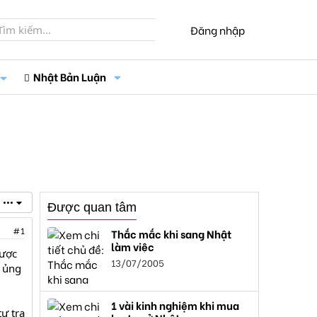
Đăng nhập
Nhật Bản Luận
•••
Được quan tâm
#1
Thắc mắc khi sang Nhật
làm việc
được
13/07/2005
ự ủng
1 vài kinh nghiệm khi mua
ự tra