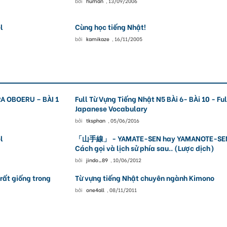
bởi
human
,
13/09/2006
l
Cùng học tiếng Nhật!
bởi
kamikaze
,
16/11/2005
 OBOERU – BÀI 1
Full Từ Vựng Tiếng Nhật N5 BÀi 6- BÀi 10 - Ful
Japanese Vocabulary
bởi
tksphan
,
05/06/2016
l
「山手線」 - YAMATE-SEN hay YAMANOTE-SE
Cách gọi và lịch sử phía sau.. (Lược dịch)
bởi
jindo_89
,
10/06/2012
rất giống trong
Từ vựng tiếng Nhật chuyên ngành Kimono
bởi
one4all
,
08/11/2011