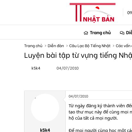
09
Trang chủ
Di
Trang chủ
Diễn đàn
Câu Lạc Bộ Tiếng Nhật
Các vấn 
Luyện bài tập từ vựng tiếng Nh
T
N
k5k4
04/07/2010
h
g
r
à
e
y
a
g
d
ử
s
i
04/07/2010
t
a
Từ ngày đăng ký thành viên đế
r
tạo thư mục này để cùng mọi n
t
hộ của tất cả mọi người.
e
r
k5k4
Để mọi người cùng học một cách