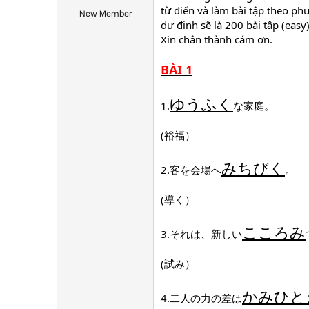
từ điển và làm bài tập theo p
New Member
dự định sẽ là 200 bài tập (easy)
Xin chân thành cám ơn.
BÀI 1
ゆうふく
1.
な家庭。
(裕福）
みちびく
2.客を会場へ
。
(導く）
こころみ
3.それは、新しい
(試み）
かみひと
4.二人の力の差は