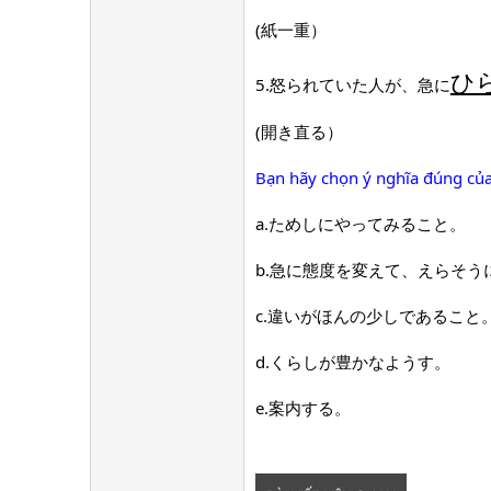
(紙一重）
ひ
5.怒られていた人が、急に
(開き直る）
Bạn hãy chọn ý nghĩa đúng của
a.ためしにやってみること。
b.急に態度を変えて、えらそう
c.違いがほんの少しであること
d.くらしが豊かなようす。
e.案内する。