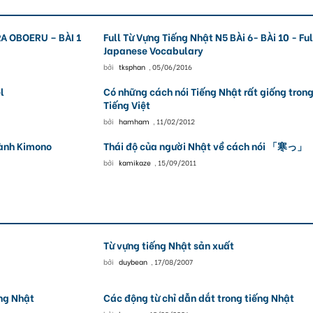
 OBOERU – BÀI 1
Full Từ Vựng Tiếng Nhật N5 BÀi 6- BÀi 10 - Ful
Japanese Vocabulary
bởi
tksphan
,
05/06/2016
l
Có những cách nói Tiếng Nhật rất giống tron
Tiếng Việt
bởi
hamham
,
11/02/2012
gành Kimono
Thái độ của người Nhật về cách nói 「寒っ」
bởi
kamikaze
,
15/09/2011
Từ vựng tiếng Nhật sản xuất
bởi
duybean
,
17/08/2007
ng Nhật
Các động từ chỉ dẫn dắt trong tiếng Nhật