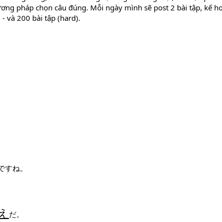
hương pháp chọn câu đúng. Mỗi ngày mình sẽ post 2 bài tập, kế h
 - và 200 bài tập (hard).
ですね。
え
だ。