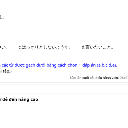
よ。
い。 c.はっきりとしないようす。 d.言いたいこと。 e
các từ được gạch dưới bằng cách chọn 1 đáp án (a,b,c,d,e).
 tập.)
Sửa lần cuối bởi điều hành viên:
05/0
ừ dễ đến nâng cao