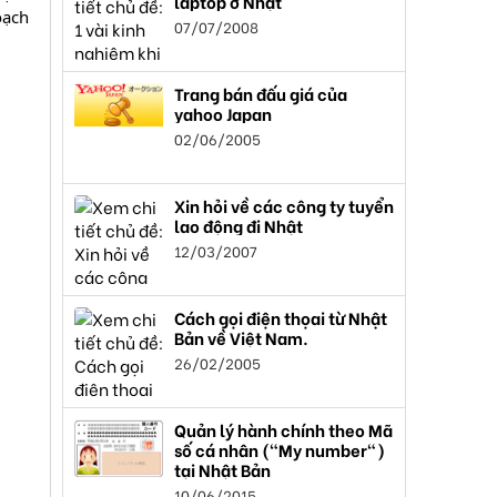
laptop ở Nhật
oạch
07/07/2008
Trang bán đấu giá của
yahoo Japan
02/06/2005
Xin hỏi về các công ty tuyển
lao động đi Nhật
12/03/2007
Cách gọi điện thọai từ Nhật
Bản về Việt Nam.
26/02/2005
Quản lý hành chính theo Mã
số cá nhân ("My number")
tại Nhật Bản
10/06/2015