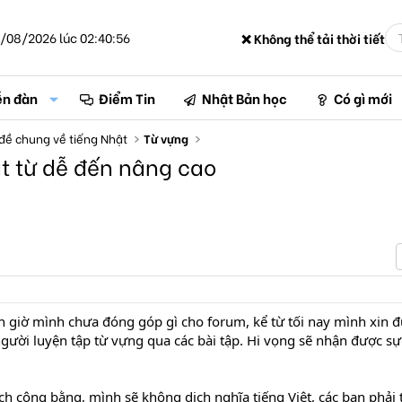
/08/2026 lúc 02:40:56
❌ Không thể tải thời tiết
ễn đàn
Điểm Tin
Nhật Bản học
Có gì mới
đề chung về tiếng Nhật
Từ vựng
ật từ dễ đến nâng cao
n giờ mình chưa đóng góp gì cho forum, kể từ tối nay mình xin 
gười luyện tập từ vựng qua các bài tập. Hi vọng sẽ nhận được s
 công bằng, mình sẽ không dịch nghĩa tiếng Việt, các bạn phải t