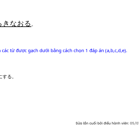
らきなおる
。
 các từ được gạch dưới bằng cách chọn 1 đáp án (a,b,c,d,e).
にする。
。
Sửa lần cuối bởi điều hành viên:
05/0