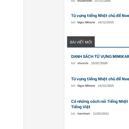
bởi
khuathoan
,
07/11/2005
Từ vựng tiếng Nhật chủ đề Noe
bởi
Ngoc Mikana
,
14/12/2015
BÀI VIẾT MỚI
DANH SÁCH TỪ VỰNG MIMIKARA
bởi
shinichi
,
10/07/2020
Từ vựng tiếng Nhật chủ đề Noe
bởi
Ngoc Mikana
,
14/12/2015
Có những cách nói Tiếng Nhật 
Tiếng Việt
bởi
hamham
,
11/02/2012