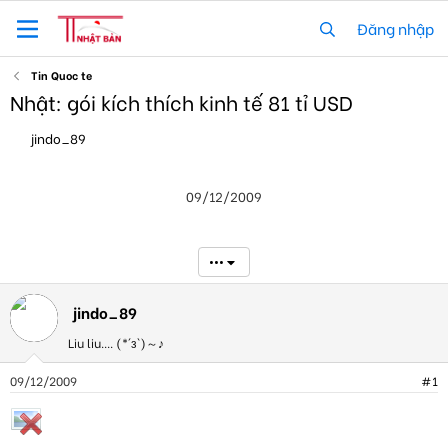
Đăng nhập
Tin Quoc te
Nhật: gói kích thích kinh tế 81 tỉ USD
T
N
jindo_89
h
g
r
à
e
y
09/12/2009
a
g
d
ử
s
i
t
•••
a
r
t
jindo_89
e
Liu liu.... (*´з`)～♪
r
09/12/2009
#1