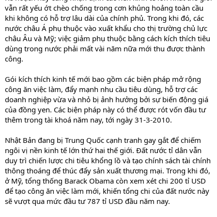
vẫn rất yếu ớt chèo chống trong cơn khủng hoảng toàn cầu
khi không có hỗ trợ lâu dài của chính phủ. Trong khi đó, các
nước châu Á phụ thuộc vào xuất khẩu cho thị trường chủ lực
châu Âu và Mỹ; việc giảm phụ thuộc bằng cách kích thích tiêu
dùng trong nước phải mất vài năm nữa mới thu được thành
công.
Gói kích thích kinh tế mới bao gồm các biện pháp mở rộng
công ăn việc làm, đẩy mạnh nhu cầu tiêu dùng, hỗ trợ các
doanh nghiệp vừa và nhỏ bị ảnh hưởng bởi sự biến động giá
của đồng yen. Các biện pháp này có thể được rót vốn đầu tư
thêm trong tài khoá năm nay, tới ngày 31-3-2010.
Nhật Bản đang bị Trung Quốc cạnh tranh gay gắt để chiếm
ngôi vị nền kinh tế lớn thứ hai thế giới. Đất nước tỉ dân vẫn
duy trì chiến lược chi tiêu khổng lồ và tạo chính sách tài chính
thông thoáng để thúc đẩy sản xuất thương mại. Trong khi đó,
ở Mỹ, tổng thống Barack Obama còn xem xét chi 200 tỉ USD
để tạo công ăn việc làm mới, khiến tổng chi của đất nước này
sẽ vượt qua mức đầu tư 787 tỉ USD đầu năm nay.