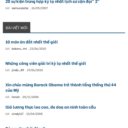
20 sự kiện trùng hợp kỳ lạ nhất lịch sử cận đại" 2"
bởi
samuraistar
,
26/05/2007
BÀI VIẾT MỚI
10 món ăn đắt nhất thế giới
bởi
kokoro_mt
,
23/06/2010
Những công viên giải trí kỳ lạ nhất thế giới
bởi
jindo_89
,
19/06/2010
Xin chúc mừng Barack Obama trở thành tổng thống thứ 44
của Mỹ
bởi
fonist
,
05/11/2008
Giá lương thực leo cao, đe doạ an ninh toàn cầu
bởi
cindy117
,
10/04/2008