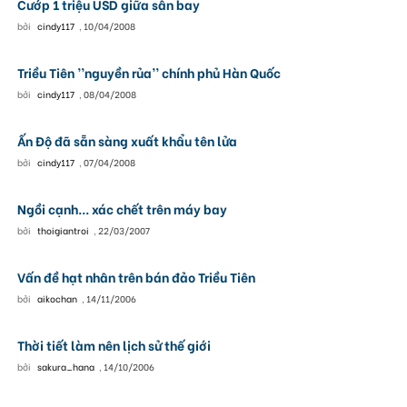
Cướp 1 triệu USD giữa sân bay
bởi
cindy117
,
10/04/2008
Triều Tiên ’’nguyền rủa’’ chính phủ Hàn Quốc
bởi
cindy117
,
08/04/2008
Ấn Độ đã sẵn sàng xuất khẩu tên lửa
bởi
cindy117
,
07/04/2008
Ngồi cạnh... xác chết trên máy bay
bởi
thoigiantroi
,
22/03/2007
Vấn đề hạt nhân trên bán đảo Triều Tiên
bởi
aikochan
,
14/11/2006
Thời tiết làm nên lịch sử thế giới
bởi
sakura_hana
,
14/10/2006