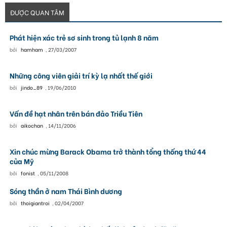
ĐƯỢC QUAN TÂM
Phát hiện xác trẻ sơ sinh trong tủ lạnh 8 năm
bởi
hamham
,
27/03/2007
Những công viên giải trí kỳ lạ nhất thế giới
bởi
jindo_89
,
19/06/2010
Vấn đề hạt nhân trên bán đảo Triều Tiên
bởi
aikochan
,
14/11/2006
Xin chúc mừng Barack Obama trở thành tổng thống thứ 44
của Mỹ
bởi
fonist
,
05/11/2008
Sóng thần ở nam Thái Bình dương
bởi
thoigiantroi
,
02/04/2007