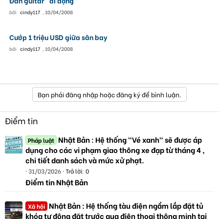
Đàn guitar "di động"
bởi
cindy117
,
10/04/2008
Cướp 1 triệu USD giữa sân bay
bởi
cindy117
,
10/04/2008
Bạn phải đăng nhập hoặc đăng ký để bình luận.
Điểm tin
Nhật Bản : Hệ thống "Vé xanh" sẽ được áp
Pháp luật
dụng cho các vi phạm giao thông xe đạp từ tháng 4 ,
chi tiết danh sách và mức xử phạt.
31/03/2026
Trả lời: 0
Điểm tin Nhật Bản
Nhật Bản : Hệ thống tàu điện ngầm lắp đặt tủ
Xã hội
khóa tự động đặt trước qua điện thoại thông minh tại