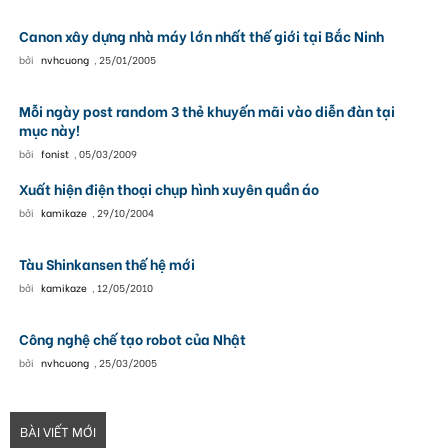
Canon xây dựng nhà máy lớn nhất thế giới tại Bắc Ninh
bởi
nvhcuong
,
25/01/2005
Mỗi ngày post random 3 thẻ khuyến mãi vào diễn đàn tại
mục này!
bởi
fonist
,
05/03/2009
Xuất hiện điện thoại chụp hình xuyên quần áo
bởi
kamikaze
,
29/10/2004
Tàu Shinkansen thế hệ mới
bởi
kamikaze
,
12/05/2010
Công nghệ chế tạo robot của Nhật
bởi
nvhcuong
,
25/03/2005
BÀI VIẾT MỚI