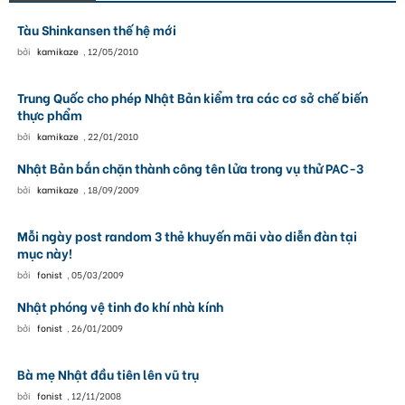
Tàu Shinkansen thế hệ mới
bởi
kamikaze
,
12/05/2010
Trung Quốc cho phép Nhật Bản kiểm tra các cơ sở chế biến
thực phẩm
bởi
kamikaze
,
22/01/2010
Nhật Bản bắn chặn thành công tên lửa trong vụ thử PAC-3
bởi
kamikaze
,
18/09/2009
Mỗi ngày post random 3 thẻ khuyến mãi vào diễn đàn tại
mục này!
bởi
fonist
,
05/03/2009
Nhật phóng vệ tinh đo khí nhà kính
bởi
fonist
,
26/01/2009
Bà mẹ Nhật đầu tiên lên vũ trụ
bởi
fonist
,
12/11/2008