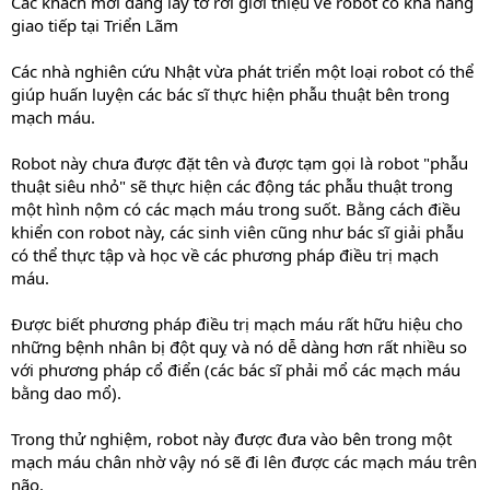
Các khách mời đang lấy tờ rơi giới thiệu về robot có khả năng
giao tiếp tại Triển Lãm
Các nhà nghiên cứu Nhật vừa phát triển một loại robot có thể
giúp huấn luyện các bác sĩ thực hiện phẫu thuật bên trong
mạch máu.
Robot này chưa được đặt tên và được tạm gọi là robot "phẫu
thuật siêu nhỏ" sẽ thực hiện các động tác phẫu thuật trong
một hình nộm có các mạch máu trong suốt. Bằng cách điều
khiển con robot này, các sinh viên cũng như bác sĩ giải phẫu
có thể thực tập và học về các phương pháp điều trị mạch
máu.
Được biết phương pháp điều trị mạch máu rất hữu hiệu cho
những bệnh nhân bị đột quỵ và nó dễ dàng hơn rất nhiều so
với phương pháp cổ điển (các bác sĩ phải mổ các mạch máu
bằng dao mổ).
Trong thử nghiệm, robot này được đưa vào bên trong một
mạch máu chân nhờ vậy nó sẽ đi lên được các mạch máu trên
não.