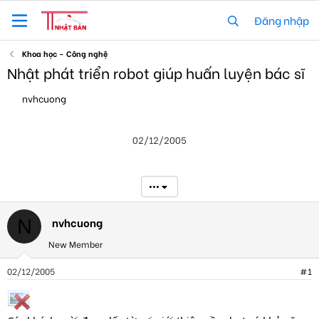
Đăng nhập
Khoa học - Công nghệ
Nhật phát triển robot giúp huấn luyện bác sĩ
T
N
nvhcuong
h
g
r
à
e
y
02/12/2005
a
g
d
ử
s
i
t
•••
a
r
t
nvhcuong
N
e
New Member
r
02/12/2005
#1