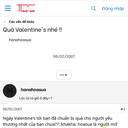
Đăng nhập
Các vấn đề khác
Quà Valentine's nhé !!
T
N
hanahoasua
h
g
r
à
e
y
08/02/2007
a
g
d
ử
s
i
t
•••
a
r
t
hanahoasua
H
e
Lộc lá lá giề ở đây<?
r
08/02/2007
#1
Ngày Valentine's tới bạn đã chuẩn bị quà cho người yêu
thương nhất của bạn chưa??::khakha: hoasua là người mở