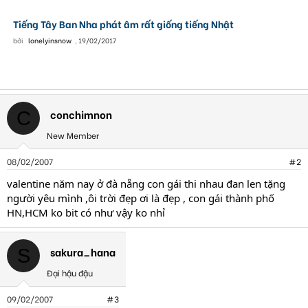
Tiếng Tây Ban Nha phát âm rất giống tiếng Nhật
bởi
lonelyinsnow
,
19/02/2017
conchimnon
C
New Member
08/02/2007
#2
valentine năm nay ở đà nẵng con gái thi nhau đan len tặng
người yêu mình ,ôi trời đẹp ơi là đẹp , con gái thành phố
HN,HCM ko bit có như vậy ko nhỉ
sakura_hana
S
Đại hậu đậu
09/02/2007
#3