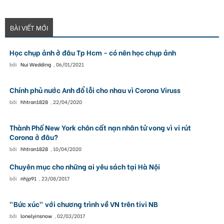
BÀI VIẾT MỚI
Học chụp ảnh ở đâu Tp Hcm - có nên học chụp ảnh
bởi
Nui Wedding
,
06/01/2021
Chính phủ nước Anh đổ lỗi cho nhau vì Corona Viruss
bởi
hhtran1828
,
22/04/2020
Thành Phố New York chôn cất nạn nhân tử vong vì vi rút
Corona ở đâu?
bởi
hhtran1828
,
10/04/2020
Chuyên mục cho những ai yêu sách tại Hà Nội
bởi
nhjp91
,
23/08/2017
"Bức xúc" với chương trình về VN trên tivi NB
bởi
lonelyinsnow
,
02/03/2017