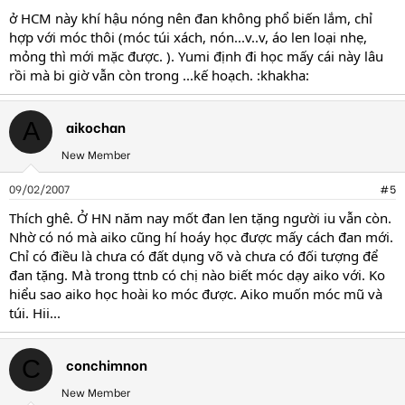
ở HCM này khí hậu nóng nên đan không phổ biến lắm, chỉ
hợp với móc thôi (móc túi xách, nón...v..v, áo len loại nhẹ,
mỏng thì mới mặc được. ). Yumi định đi học mấy cái này lâu
rồi mà bi giờ vẫn còn trong ...kế hoạch. :khakha:
aikochan
A
New Member
09/02/2007
#5
Thích ghê. Ở HN năm nay mốt đan len tặng người iu vẫn còn.
Nhờ có nó mà aiko cũng hí hoáy học được mấy cách đan mới.
Chỉ có điều là chưa có đất dụng võ và chưa có đối tượng để
đan tặng. Mà trong ttnb có chị nào biết móc dạy aiko với. Ko
hiểu sao aiko học hoài ko móc được. Aiko muốn móc mũ và
túi. Hii...
conchimnon
C
New Member