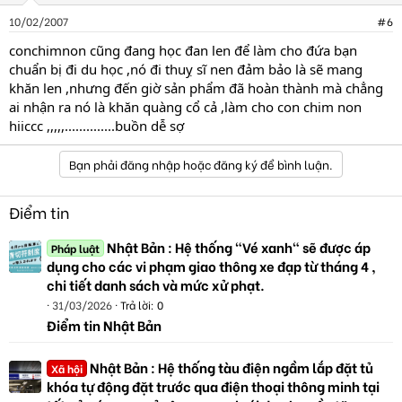
10/02/2007
#6
conchimnon cũng đang học đan len để làm cho đứa bạn
chuẩn bị đi du học ,nó đi thuỵ sĩ nen đảm bảo là sẽ mang
khăn len ,nhưng đến giờ sản phẩm đã hoàn thành mà chẳng
ai nhận ra nó là khăn quàng cổ cả ,làm cho con chim non
hiiccc ,,,,,..............buồn dễ sợ
Bạn phải đăng nhập hoặc đăng ký để bình luận.
Điểm tin
Nhật Bản : Hệ thống "Vé xanh" sẽ được áp
Pháp luật
dụng cho các vi phạm giao thông xe đạp từ tháng 4 ,
chi tiết danh sách và mức xử phạt.
31/03/2026
Trả lời: 0
Điểm tin Nhật Bản
Nhật Bản : Hệ thống tàu điện ngầm lắp đặt tủ
Xã hội
khóa tự động đặt trước qua điện thoại thông minh tại