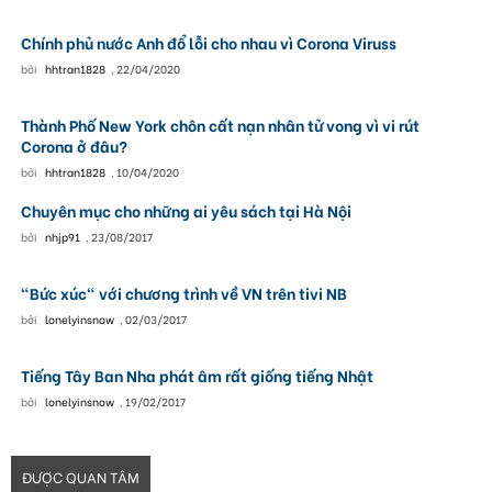
Chính phủ nước Anh đổ lỗi cho nhau vì Corona Viruss
bởi
hhtran1828
,
22/04/2020
Thành Phố New York chôn cất nạn nhân tử vong vì vi rút
Corona ở đâu?
bởi
hhtran1828
,
10/04/2020
Chuyên mục cho những ai yêu sách tại Hà Nội
bởi
nhjp91
,
23/08/2017
"Bức xúc" với chương trình về VN trên tivi NB
bởi
lonelyinsnow
,
02/03/2017
Tiếng Tây Ban Nha phát âm rất giống tiếng Nhật
bởi
lonelyinsnow
,
19/02/2017
ĐƯỢC QUAN TÂM