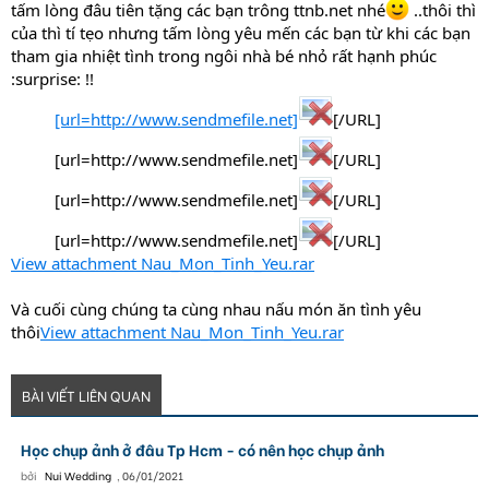
tấm lòng đâu tiên tặng các bạn trông ttnb.net nhé
..thôi thì
của thì tí tẹo nhưng tấm lòng yêu mến các bạn từ khi các bạn
tham gia nhiệt tình trong ngôi nhà bé nhỏ rất hạnh phúc
:surprise: !!
[url=http://www.sendmefile.net]
[/URL]
[url=http://www.sendmefile.net]
[/URL]
[url=http://www.sendmefile.net]
[/URL]
[url=http://www.sendmefile.net]
[/URL]​
View attachment Nau_Mon_Tinh_Yeu.rar
Và cuối cùng chúng ta cùng nhau nấu món ăn tình yêu
thôi
View attachment Nau_Mon_Tinh_Yeu.rar
BÀI VIẾT LIÊN QUAN
Học chụp ảnh ở đâu Tp Hcm - có nên học chụp ảnh
bởi
Nui Wedding
,
06/01/2021