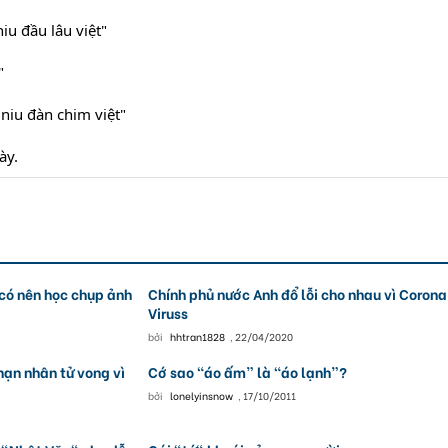
u đầu lâu việt"
"
niu đàn chim việt"
ày.
có nên học chụp ảnh
Chính phủ nước Anh đổ lỗi cho nhau vì Corona
Viruss
bởi
hhtran1828
,
22/04/2020
nạn nhân tử vong vì
Cớ sao “áo ấm” là “áo lạnh”?
bởi
lonelyinsnow
,
17/10/2011