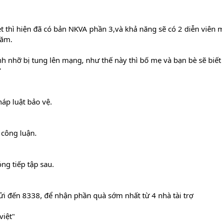
et thì hiện đã có bản NKVA phần 3,và khả năng sẽ có 2 diễn viên m
năm.
nh nhỡ bị tung lên mạng, như thế này thì bố mẹ và bạn bè sẽ biết
"
háp luật bảo vệ.
 công luận.
ng tiếp tập sau.
i đến 8338, để nhận phần quà sớm nhất từ 4 nhà tài trợ
việt"