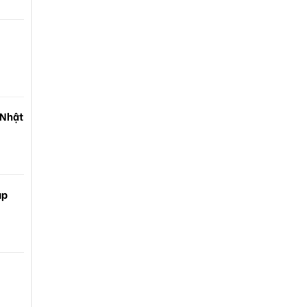
 Nhật
ạp