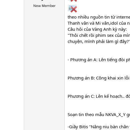
New Member
theo nhiều nguồn tin từ intern
Thanh vân và Mi vân,idol của 
Câu hỏi của Vàng Anh kỳ này:
"Thôi chết rồi phim sex của mì
chuyện, mình phải làm gì đây?
- Phương án A: Lên tiếng đòi p
Phương án B: Công khai xin lỗi
Phương án C: Lên kế hoạch.. đó
Soạn tin theo mẫu NKVA_X_Y gử
-Giầy Bitis "Nâng niu bàn chân 