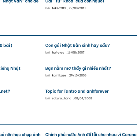
a "Nhật Văn" cho dễ
Cái "tứ" khoái của con người
bởi
takeo203
,
29/08/2011
0 bài)
Con gái Nhật Bản xinh hay xấu?
bởi
ha4eyes
,
16/08/2007
tiếng Nhật
Bạn nằm mơ thấy gì nhiều nhất?
bởi
kamikaze
,
29/10/2006
.net?
Topic for Tantro and anhforever
bởi
sakura_hana
,
08/04/2008
có nên học chụp ảnh
Chính phủ nước Anh đổ lỗi cho nhau vì Corona