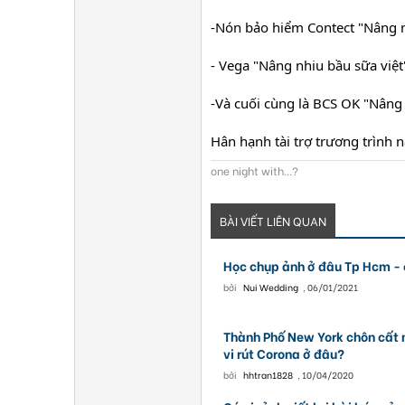
-Nón bảo hiểm Contect "Nâng ni
- Vega "Nâng nhiu bầu sữa việt
-Và cuối cùng là BCS OK "Nâng 
Hân hạnh tài trợ trương trình n
one night with...?
BÀI VIẾT LIÊN QUAN
Học chụp ảnh ở đâu Tp Hcm - 
bởi
Nui Wedding
,
06/01/2021
Thành Phố New York chôn cất 
vi rút Corona ở đâu?
bởi
hhtran1828
,
10/04/2020