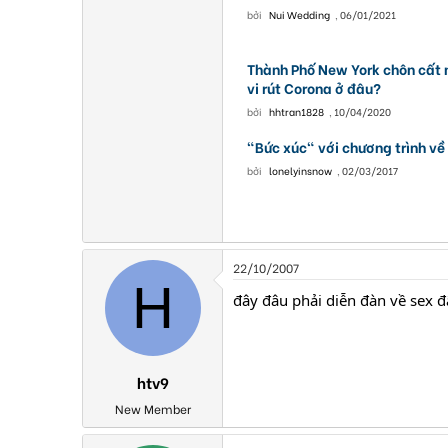
bởi
Nui Wedding
,
06/01/2021
Thành Phố New York chôn cất 
vi rút Corona ở đâu?
bởi
hhtran1828
,
10/04/2020
"Bức xúc" với chương trình về 
bởi
lonelyinsnow
,
02/03/2017
22/10/2007
H
đây đâu phải diễn đàn về sex đ
htv9
New Member