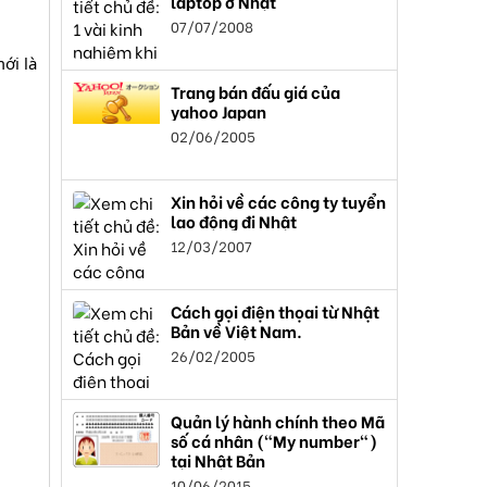
laptop ở Nhật
07/07/2008
ới là
Trang bán đấu giá của
yahoo Japan
02/06/2005
Xin hỏi về các công ty tuyển
lao động đi Nhật
12/03/2007
Cách gọi điện thọai từ Nhật
Bản về Việt Nam.
26/02/2005
Quản lý hành chính theo Mã
số cá nhân ("My number")
tại Nhật Bản
10/06/2015