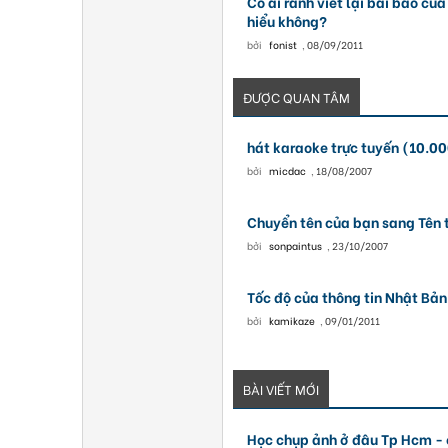
Có ai rảnh viết lại bài báo củ
hiểu không?
bởi
fonist
,
08/09/2011
ĐƯỢC QUAN TÂM
hát karaoke trực tuyến (10.00
bởi
micdac
,
18/08/2007
Chuyển tên của bạn sang Tên 
bởi
sonpaintus
,
23/10/2007
Tốc độ của thông tin Nhật Bản
bởi
kamikaze
,
09/01/2011
BÀI VIẾT MỚI
Học chụp ảnh ở đâu Tp Hcm - 