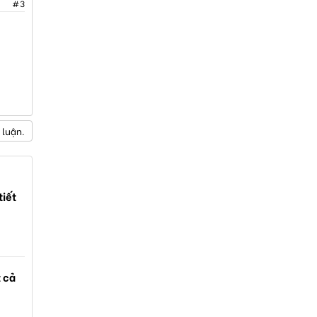
#3
 luận.
tiết
t cả