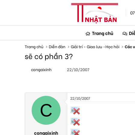
07
Trang chủ
Di
Trang chủ
Diễn đàn
Giải trí - Giao lưu -Học hỏi
Các v
sẽ có phần 3?
T
N
congaixinh
22/10/2007
h
g
r
à
e
y
a
g
d
ử
s
i
22/10/2007
t
C
a
r
t
e
r
congaixinh