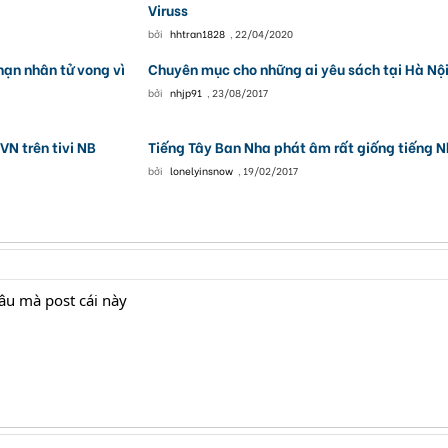
Viruss
bởi
hhtran1828
,
22/04/2020
nạn nhân tử vong vì
Chuyên mục cho những ai yêu sách tại Hà Nộ
bởi
nhjp91
,
23/08/2017
VN trên tivi NB
Tiếng Tây Ban Nha phát âm rất giống tiếng 
bởi
lonelyinsnow
,
19/02/2017
âu mà post cái này