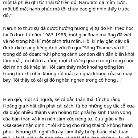
một lá phiếu ghi từ Thái tử trên đó, Naruhito đã mỉm cười,
một bộ mặt hạnh phúc mà tôi chưa bao giờ nhìn thấy trước
đó."
Naruhito thực sự đã được hưởng hương vị tự do khi theo học
tại Oxford từ năm 1983-1985, một giai đoạn mà ông đã viết
về nó trong hồi kí một cách trìu mến. Hồi kí này gần đây đã
được dịch sang tiếng Anh với tên gọi "Sông Thames và tôi",
trong đó có đoạn: "Khi phong cảnh London dần dần biến khỏi
tầm mắt, tôi nhận ra rằng một chương quan trọng trong cuộc
đời mình đã khép lại. Tôi cảm thấy một khoảng trống lớn
trong tim khi nhìn không rời mắt ra ngoài khung cửa sổ máy
bay. Tôi thấy có cái gì đó nghèn nghẹn trong cổ họng ..."
Hiện giờ, một số người, kể cả bản thân thái tử cho rằng
Hoàng gia Nhật cần phải cải cách, từ bỏ những quy tắc cổ xưa
đã buộc nhiều thành viên hoàng tộc phải hy sinh tham vọng
của bản thân và kìm nén cảm xúc riêng tư. Cựu giáo viên
Osakabe nhận định : "Tôi không cho rằng thái tử không hạnh
phúc. Nhưng tôi nghĩ cậu ấy cảm thấy bị ép buộc phải tuân