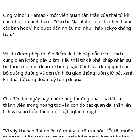
Ông Minoru Hamao - một viên quan cận thần của thái tử khi
còn nhỏ cho biết thêm : "Cậu bé Naruhito có lẽ đã ghen tị với
các bạn học vì họ được đến nhiều nơi như Tháp Tokyo chẳng
hạn."
Và khi được phép tới địa điểm du lịch hấp dẫn trên - cách
cung điện không đầy 2 km, tiểu thái tử đã phải chấp nhận sự
hộ tống của một đoàn xe hùng hậu. Cảnh sát đứng gác toàn
bộ quãng đường và đèn tín hiệu giao thông luôn giữ bật xanh
khi thái tử cùng đoàn tuỳ tùng đi qua.
Cho đến tận ngày nay, cuộc sống thường nhật của tất cả
thành viên trong hoàng tộc vẫn còn do các quan đại thần lên
lịch và soạn thảo theo một luật nghiêm ngặt.
"Vì vậy khi bạn đột nhiên có một yêu cầu và nói : “Ồ, tôi muốn