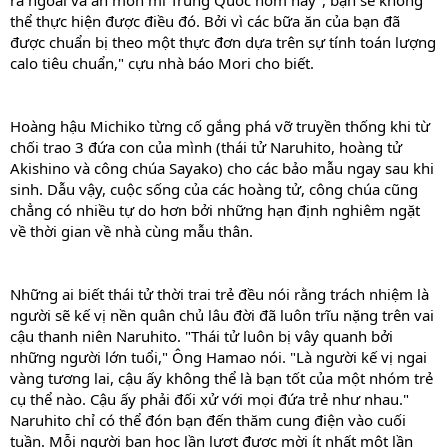
ra ngoài và ăn món mì Trung Quốc hôm nay”, bạn sẽ không
thể thực hiện được điều đó. Bởi vì các bữa ăn của bạn đã
được chuẩn bị theo một thực đơn dựa trên sự tính toán lượng
calo tiêu chuẩn," cựu nhà báo Mori cho biết.
Hoàng hậu Michiko từng cố gắng phá vỡ truyền thống khi từ
chối trao 3 đứa con của mình (thái tử Naruhito, hoàng tử
Akishino và công chúa Sayako) cho các bảo mẫu ngay sau khi
sinh. Dẫu vậy, cuộc sống của các hoàng tử, công chúa cũng
chẳng có nhiều tự do hơn bởi những hạn định nghiêm ngặt
về thời gian về nhà cùng mẫu thân.
Những ai biết thái tử thời trai trẻ đều nói rằng trách nhiệm là
người sẽ kế vị nền quân chủ lâu đời đã luôn trĩu nặng trên vai
cậu thanh niên Naruhito. "Thái tử luôn bị vây quanh bởi
những người lớn tuổi," Ông Hamao nói. "Là người kế vị ngai
vàng tương lai, cậu ấy không thể là bạn tốt của một nhóm trẻ
cụ thể nào. Cậu ấy phải đối xử với mọi đứa trẻ như nhau."
Naruhito chỉ có thể đón bạn đến thăm cung điện vào cuối
tuần. Mỗi người bạn học lần lượt được mời ít nhất một lần