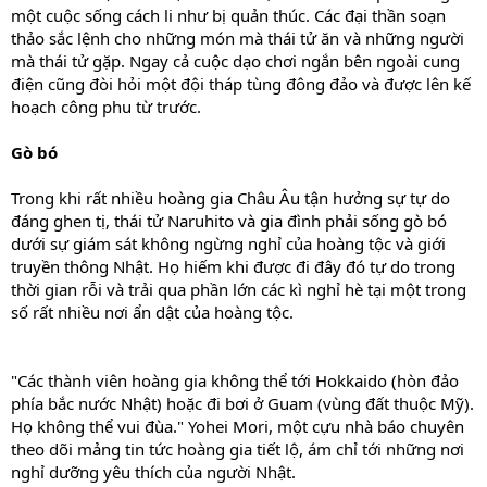
một cuộc sống cách li như bị quản thúc. Các đại thần soạn
thảo sắc lệnh cho những món mà thái tử ăn và những người
mà thái tử gặp. Ngay cả cuộc dạo chơi ngắn bên ngoài cung
điện cũng đòi hỏi một đội tháp tùng đông đảo và được lên kế
hoạch công phu từ trước.
Gò bó
Trong khi rất nhiều hoàng gia Châu Âu tận hưởng sự tự do
đáng ghen tị, thái tử Naruhito và gia đình phải sống gò bó
dưới sự giám sát không ngừng nghỉ của hoàng tộc và giới
truyền thông Nhật. Họ hiếm khi được đi đây đó tự do trong
thời gian rỗi và trải qua phần lớn các kì nghỉ hè tại một trong
số rất nhiều nơi ẩn dật của hoàng tộc.
"Các thành viên hoàng gia không thể tới Hokkaido (hòn đảo
phía bắc nước Nhật) hoặc đi bơi ở Guam (vùng đất thuộc Mỹ).
Họ không thể vui đùa." Yohei Mori, một cựu nhà báo chuyên
theo dõi mảng tin tức hoàng gia tiết lộ, ám chỉ tới những nơi
nghỉ dưỡng yêu thích của người Nhật.