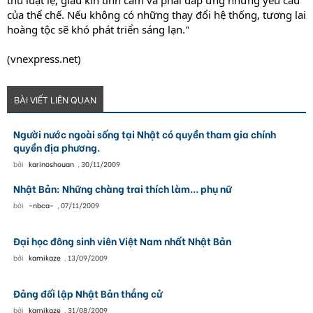
thủ luật lệ, giấu kín tình cảm và phải đáp ứng những yêu cầu
của thể chế. Nếu không có những thay đổi hệ thống, tương lai
hoàng tộc sẽ khó phát triển sáng lạn."
(vnexpress.net)
BÀI VIẾT LIÊN QUAN
Người nước ngoài sống tại Nhật có quyền tham gia chính
quyền địa phương.
bởi
karinoshouan
,
30/11/2009
Nhật Bản: Những chàng trai thích làm... phụ nữ
bởi
-nbca-
,
07/11/2009
Đại học đông sinh viên Việt Nam nhất Nhật Bản
bởi
kamikaze
,
13/09/2009
Đảng đối lập Nhật Bản thắng cử
bởi
kamikaze
,
31/08/2009