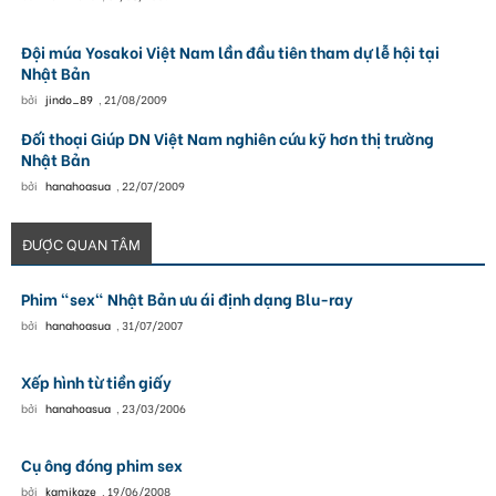
Đội múa Yosakoi Việt Nam lần đầu tiên tham dự lễ hội tại
Nhật Bản
bởi
jindo_89
,
21/08/2009
Đối thoại Giúp DN Việt Nam nghiên cứu kỹ hơn thị trường
Nhật Bản
bởi
hanahoasua
,
22/07/2009
ĐƯỢC QUAN TÂM
Phim "sex" Nhật Bản ưu ái định dạng Blu-ray
bởi
hanahoasua
,
31/07/2007
Xếp hình từ tiền giấy
bởi
hanahoasua
,
23/03/2006
Cụ ông đóng phim sex
bởi
kamikaze
,
19/06/2008