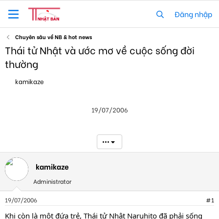
Đăng nhập
Chuyên sâu về NB & hot news
Thái tử Nhật và ước mơ về cuộc sống đời
thường
T
N
kamikaze
h
g
r
à
e
y
19/07/2006
a
g
d
ử
s
i
t
•••
a
r
t
kamikaze
e
Administrator
r
19/07/2006
#1
Khi còn là một đứa trẻ, Thái tử Nhật Naruhito đã phải sống