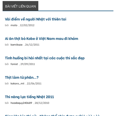
BÀI VIẾT LIÊN QUAN
Vài điểm về người Nhật với thiên tai
bởi
moto
,
12/02/2012
Ai ăn thịt bò Kobe ở Việt Nam mau đi khám
bởi
kamikaze
,
26/12/2011
Tình huống bi hài nhất tại các cuộc thi sắc đẹp
bởi
fonist
,
29/09/2011
Thịt làm từ phân...?
bởi
kokoro_mt
,
22/06/2011
Thi năng lực tiếng Nhật 2011
bởi
hoadaquy240689
,
28/12/2010
Gian lận lúc thi cử - Không thể nhịn được cười ! =)) =))