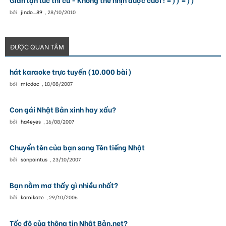
bởi
jindo_89
,
28/10/2010
ĐƯỢC QUAN TÂM
hát karaoke trực tuyến (10.000 bài)
bởi
micdac
,
18/08/2007
Con gái Nhật Bản xinh hay xấu?
bởi
ha4eyes
,
16/08/2007
Chuyển tên của bạn sang Tên tiếng Nhật
bởi
sonpaintus
,
23/10/2007
Bạn nằm mơ thấy gì nhiều nhất?
bởi
kamikaze
,
29/10/2006
Tốc độ của thông tin Nhật Bản.net?