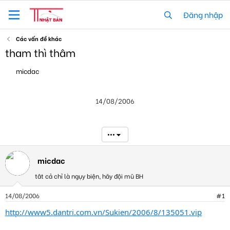
Đăng nhập
Các vấn đề khác
tham thì thâm
T
N
micdac
h
g
r
à
e
y
14/08/2006
a
g
d
ử
s
i
t
•••
a
r
t
micdac
e
tât cả chỉ là ngụy biện, hãy đội mũ BH
r
14/08/2006
#1
http://www5.dantri.com.vn/Sukien/2006/8/135051.vip