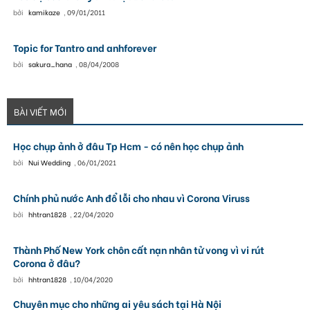
bởi
kamikaze
,
09/01/2011
Topic for Tantro and anhforever
bởi
sakura_hana
,
08/04/2008
BÀI VIẾT MỚI
Học chụp ảnh ở đâu Tp Hcm - có nên học chụp ảnh
bởi
Nui Wedding
,
06/01/2021
Chính phủ nước Anh đổ lỗi cho nhau vì Corona Viruss
bởi
hhtran1828
,
22/04/2020
Thành Phố New York chôn cất nạn nhân tử vong vì vi rút
Corona ở đâu?
bởi
hhtran1828
,
10/04/2020
Chuyên mục cho những ai yêu sách tại Hà Nội