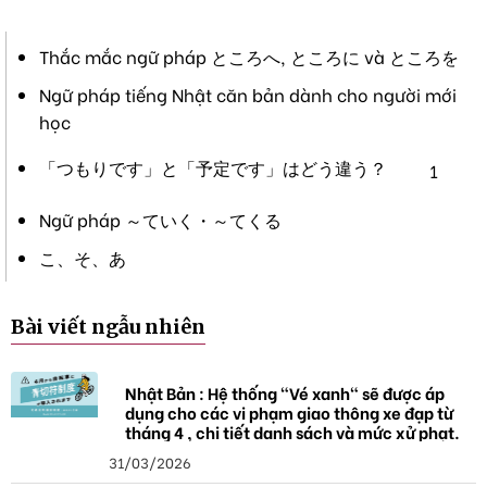
Thắc mắc ngữ pháp ところへ, ところに và ところを
Ngữ pháp tiếng Nhật căn bản dành cho người mới
học
「つもりです」と「予定です」はどう違う？
1
Ngữ pháp ～ていく・～てくる
こ、そ、あ
Bài viết ngẫu nhiên
Nhật Bản : Hệ thống "Vé xanh" sẽ được áp
dụng cho các vi phạm giao thông xe đạp từ
tháng 4 , chi tiết danh sách và mức xử phạt.
31/03/2026