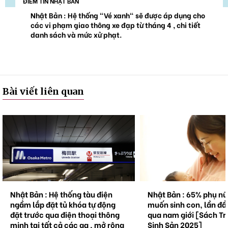
ĐIỂM TIN NHẬT BẢN
Nhật Bản : Hệ thống "Vé xanh" sẽ được áp dụng cho
các vi phạm giao thông xe đạp từ tháng 4 , chi tiết
danh sách và mức xử phạt.
Bài viết liên quan
Nhật Bản : 65% phụ nữ không
Natto trở thành hiện 
muốn sinh con, lần đầu tiên vượt
cầu . Bối cảnh và triể
qua nam giới [Sách Trắng về
tương lai.
Sinh Sản 2025]