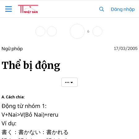
Đăng nhập
6
Ngữ pháp
17/03/2005
Thể bị động
•••
A. Cách chia:
Động từ nhóm 1:
V+Nai>V(Bỏ Nai)+reru
Ví dụ:
書く：書かない：書かれる