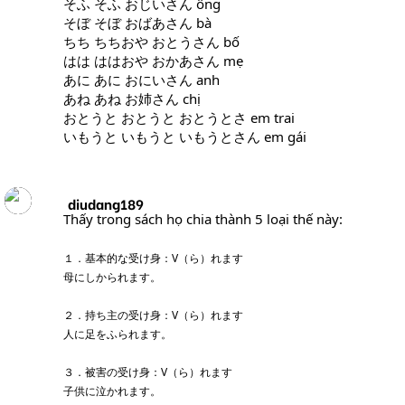
そふ そふ おじいさん ông
そぼ そぼ おばあさん bà
ちち ちちおや おとうさん bố
はは ははおや おかあさん mẹ
あに あに おにいさん anh
あね あね お姉さん chị
おとうと おとうと おとうとさ em trai
いもうと いもうと いもうとさん em gái
diudang189
Thấy trong sách họ chia thành 5 loại thế này:
１．基本的な受け身：V（ら）れます
母にしかられます。
２．持ち主の受け身：V（ら）れます
人に足をふられます。
３．被害の受け身：V（ら）れます
子供に泣かれます。