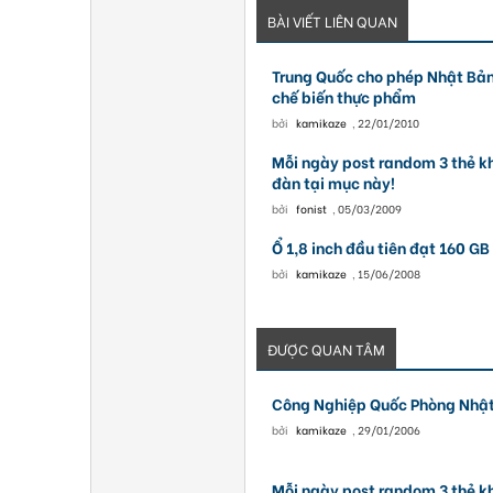
BÀI VIẾT LIÊN QUAN
Trung Quốc cho phép Nhật Bản
chế biến thực phẩm
bởi
kamikaze
,
22/01/2010
Mỗi ngày post random 3 thẻ k
đàn tại mục này!
bởi
fonist
,
05/03/2009
Ổ 1,8 inch đầu tiên đạt 160 GB
bởi
kamikaze
,
15/06/2008
ĐƯỢC QUAN TÂM
Công Nghiệp Quốc Phòng Nhậ
bởi
kamikaze
,
29/01/2006
Mỗi ngày post random 3 thẻ k