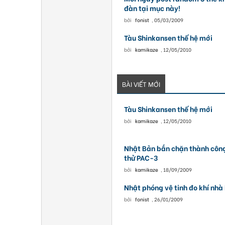
đàn tại mục này!
bởi
fonist
,
05/03/2009
Tàu Shinkansen thế hệ mới
bởi
kamikaze
,
12/05/2010
BÀI VIẾT MỚI
Tàu Shinkansen thế hệ mới
bởi
kamikaze
,
12/05/2010
Nhật Bản bắn chặn thành công
thử PAC-3
bởi
kamikaze
,
18/09/2009
Nhật phóng vệ tinh đo khí nhà
bởi
fonist
,
26/01/2009