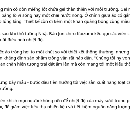
ng mịn có độn miếng lót chứa gel thân thiện với môi trường. Gel 
bằng lò vi sóng hay một chai nước nóng. Ở chính giữa áo có gắ
eo lủng lẳng. Thiết kế còn đi kèm một khăn quàng bông cùng màu
 sau khi thủ tướng Nhật Bản Junichiro Koizumi kêu gọi các viên 
suất điều hoà nhiệt độ.
c áo trông hơi to một chút so với thiết kết thông thường, nhưng 
n khẳng định sản phẩm trông vẫn rất hấp dẫn. "Chúng tôi hy vọ
ăn chặn hiện tượng trái đất ấm lên mà còn mang tới một kiểu th
ng bày mẫu - bước đầu tiên hướng tới việc sản xuất hàng loạt c
trường.
ến khích mọi người không nên để nhiệt độ của máy sưởi trong 
, để giảm việc tiêu thụ nhiên liệu và tiết kiệm nguồn năng lượng