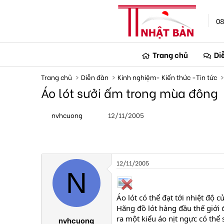
08
Trang chủ
Di
Trang chủ
Diễn đàn
Kinh nghiệm- Kiến thức -Tin tức
Áo lót sưởi ấm trong mùa đông
T
N
nvhcuong
12/11/2005
h
g
r
à
e
y
a
g
d
ử
s
i
12/11/2005
t
N
a
r
t
Áo lót có thể đạt tới nhiệt độ 
e
Hãng đồ lót hàng đầu thế giới 
r
ra một kiểu áo nịt ngực có thể
nvhcuong