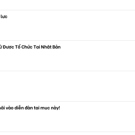
 lực
ử Được Tổ Chức Tại Nhật Bản
ãi vào diễn đàn tại mục này!