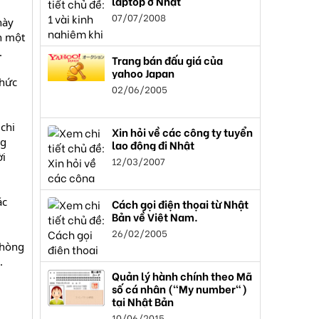
laptop ở Nhật
07/07/2008
này
n một
.
Trang bán đấu giá của
yahoo Japan
chức
02/06/2005
chi
Xin hỏi về các công ty tuyển
ng
lao động đi Nhật
ời
12/03/2007
ác
Cách gọi điện thọai từ Nhật
Bản về Việt Nam.
26/02/2005
phòng
.
Quản lý hành chính theo Mã
số cá nhân ("My number")
tại Nhật Bản
10/06/2015