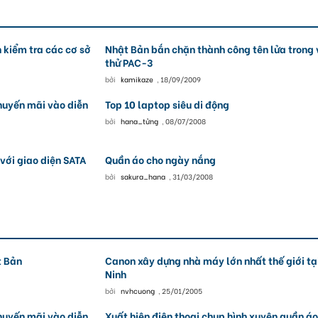
 kiểm tra các cơ sở
Nhật Bản bắn chặn thành công tên lửa trong 
thử PAC-3
bởi
kamikaze
,
18/09/2009
huyến mãi vào diễn
Top 10 laptop siêu di động
bởi
hana_tửng
,
08/07/2008
 với giao diện SATA
Quần áo cho ngày nắng
bởi
sakura_hana
,
31/03/2008
t Bản
Canon xây dựng nhà máy lớn nhất thế giới tạ
Ninh
bởi
nvhcuong
,
25/01/2005
huyến mãi vào diễn
Xuất hiện điện thoại chụp hình xuyên quần áo