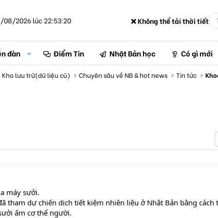
/08/2026 lúc 22:53:20
❌ Không thể tải thời tiết
ễn đàn
Điểm Tin
Nhật Bản học
Có gì mới
Kho lưu trữ(dữ liệu cũ)
Chuyên sâu về NB & hot news
Tin tức
Kho
của máy sưởi.
đã tham dự chiến dịch tiết kiệm nhiên liệu ở Nhật Bản bằng cách 
 sưởi ấm cơ thể người.