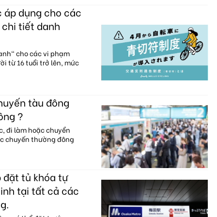
c áp dụng cho các
 chi tiết danh
xanh" cho các vi phạm
i từ 16 tuổi trở lên, mức
chuyến tàu đông
ông ?
c, đi làm hoặc chuyển
ác chuyến thường đông
 đặt tủ khóa tự
nh tại tất cả các
g.