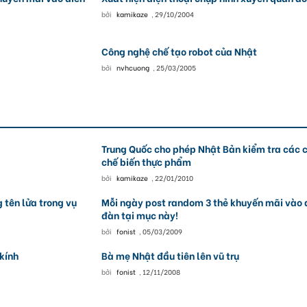
bởi
kamikaze
,
29/10/2004
Công nghệ chế tạo robot của Nhật
bởi
nvhcuong
,
25/03/2005
Trung Quốc cho phép Nhật Bản kiểm tra các 
chế biến thực phẩm
bởi
kamikaze
,
22/01/2010
 tên lửa trong vụ
Mỗi ngày post random 3 thẻ khuyến mãi vào 
đàn tại mục này!
bởi
fonist
,
05/03/2009
 kính
Bà mẹ Nhật đầu tiên lên vũ trụ
bởi
fonist
,
12/11/2008