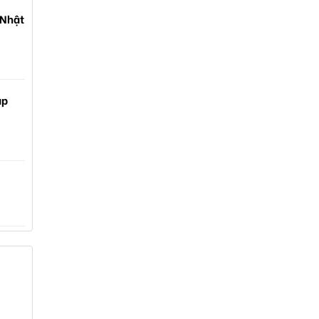
 Nhật
ạp