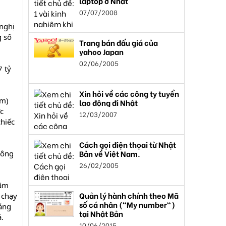
laptop ở Nhật
07/07/2008
nghị
g số
Trang bán đấu giá của
yahoo Japan
02/06/2005
7 tỷ
Xin hỏi về các công ty tuyển
km)
lao động đi Nhật
c
12/03/2007
hiếc
Cách gọi điện thọai từ Nhật
Bản về Việt Nam.
Công
26/02/2005
tâm
Quản lý hành chính theo Mã
 chạy
số cá nhân ("My number")
sáng
tại Nhật Bản
.
10/06/2015