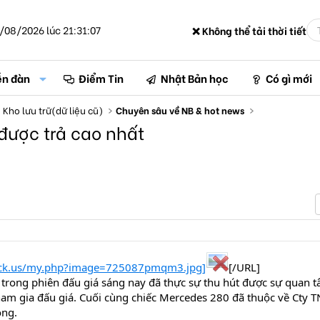
/08/2026 lúc 21:31:07
❌ Không thể tải thời tiết
ễn đàn
Điểm Tin
Nhật Bản học
Có gì mới
Kho lưu trữ(dữ liệu cũ)
Chuyên sâu về NB & hot news
được trả cao nhất
ack.us/my.php?image=725087pmqm3.jpg]
[/URL]
trong phiên đấu giá sáng nay đã thực sự thu hút được sự quan 
tham gia đấu giá. Cuối cùng chiếc Mercedes 280 đã thuộc về Cty 
ồng.