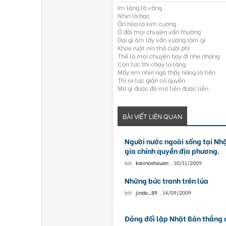
Im lặng là vàng
Nhịn là bạc
Ôn hòa là kim cương
Ở đời mọi chuyện vẩn thường
Dại gì ôm lấy vấn vương làm gì
Khoe ruột nín thở cười phì
Thế là mọi chuyện bay đi nhẹ nhàng
Còn tức thì chạy la làng
Mấy em nhìn ngó thấy nàng là tiên
Thì ra tức giận có quyền
Mơ gì được đó mơ tiên được liền
BÀI VIẾT LIÊN QUAN
Người nước ngoài sống tại Nh
gia chính quyền địa phương.
bởi
karinoshouan
,
30/11/2009
Những bức tranh trên lúa
bởi
jindo_89
,
14/09/2009
Đảng đối lập Nhật Bản thắng 