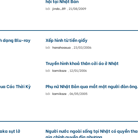
hội tại Nhật Bản
bởi
jindo_89
,
21/08/2009
nh dạng Blu-ray
Xếp hình từ tiền giấy
bởi
hanahoasua
,
23/03/2006
Truyền hình khoả thân cởi áo ở Nhật
bởi
kamikaze
,
12/01/2006
ua Các Thời Kỳ
Phụ nữ Nhật Bản qua mắt một người đàn ông
bởi
kamikaze
,
06/05/2005
aka sụt lở
Người nước ngoài sống tại Nhật có quyền th
gia chính quyền địa phương.