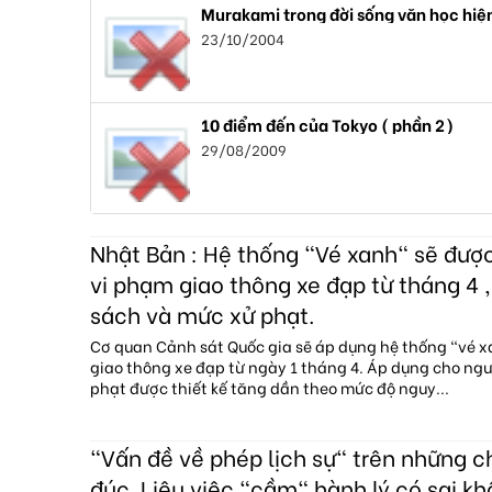
Murakami trong đời sống văn học hiệ
23/10/2004
10 điểm đến của Tokyo ( phần 2)
29/08/2009
Nhật Bản : Hệ thống "Vé xanh" sẽ đượ
vi phạm giao thông xe đạp từ tháng 4 ,
sách và mức xử phạt.
Cơ quan Cảnh sát Quốc gia sẽ áp dụng hệ thống "vé 
giao thông xe đạp từ ngày 1 tháng 4. Áp dụng cho ngườ
phạt được thiết kế tăng dần theo mức độ nguy...
"Vấn đề về phép lịch sự" trên những 
đúc. Liệu việc "cầm" hành lý có sai kh