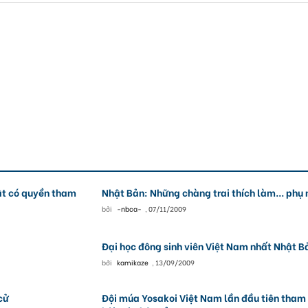
ật có quyền tham
Nhật Bản: Những chàng trai thích làm... phụ 
bởi
-nbca-
,
07/11/2009
Đại học đông sinh viên Việt Nam nhất Nhật B
bởi
kamikaze
,
13/09/2009
cử
Đội múa Yosakoi Việt Nam lần đầu tiên tham 