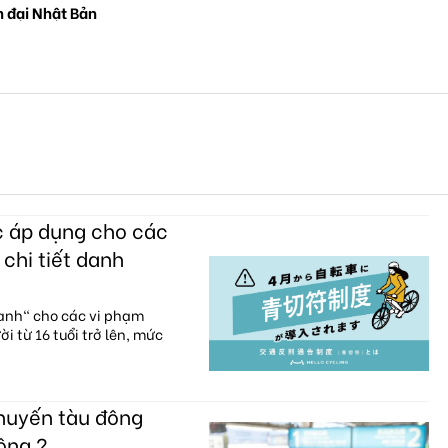
n đại Nhật Bản
c áp dụng cho các
 chi tiết danh
xanh" cho các vi phạm
i từ 16 tuổi trở lên, mức
chuyến tàu đông
ông ?