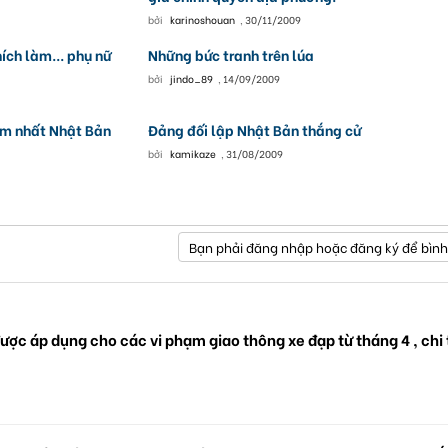
bởi
karinoshouan
,
30/11/2009
ích làm... phụ nữ
Những bức tranh trên lúa
bởi
jindo_89
,
14/09/2009
Nam nhất Nhật Bản
Đảng đối lập Nhật Bản thắng cử
bởi
kamikaze
,
31/08/2009
Bạn phải đăng nhập hoặc đăng ký để bình
ược áp dụng cho các vi phạm giao thông xe đạp từ tháng 4 , chi 