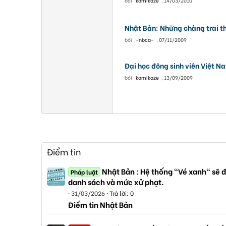
bởi
kamikaze
,
14/03/2010
Nhật Bản: Những chàng trai th
bởi
-nbca-
,
07/11/2009
Đại học đông sinh viên Việt 
bởi
kamikaze
,
13/09/2009
Điểm tin
Nhật Bản : Hệ thống "Vé xanh" sẽ đ
Pháp luật
danh sách và mức xử phạt.
31/03/2026
Trả lời: 0
Điểm tin Nhật Bản