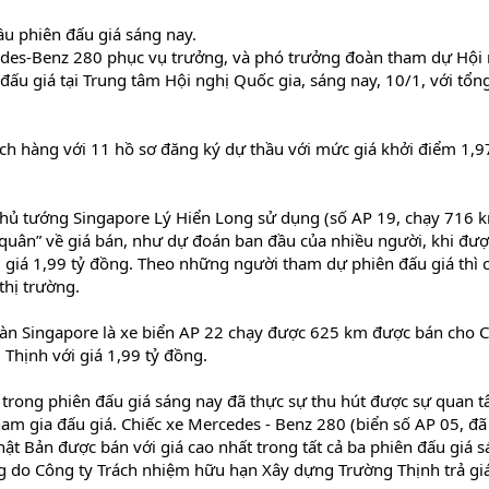
u phiên đấu giá sáng nay.
edes-Benz 280 phục vụ trưởng, và phó trưởng đoàn tham dự Hội 
ấu giá tại Trung tâm Hội nghị Quốc gia, sáng nay, 10/1, với tổn
ch hàng với 11 hồ sơ đăng ký dự thầu với mức giá khởi điểm 1,9
 Thủ tướng Singapore Lý Hiển Long sử dụng (số AP 19, chạy 716 
 quân” về giá bán, như dự đoán ban đầu của nhiều người, khi đượ
giá 1,99 tỷ đồng. Theo những người tham dự phiên đấu giá thì c
thị trường.
oàn Singapore là xe biển AP 22 chạy được 625 km được bán cho 
Thịnh với giá 1,99 tỷ đồng.
trong phiên đấu giá sáng nay đã thực sự thu hút được sự quan 
ham gia đấu giá. Chiếc xe Mercedes - Benz 280 (biển số AP 05, đã
t Bản được bán với giá cao nhất trong tất cả ba phiên đấu giá 
ng do Công ty Trách nhiệm hữu hạn Xây dựng Trường Thịnh trả giá