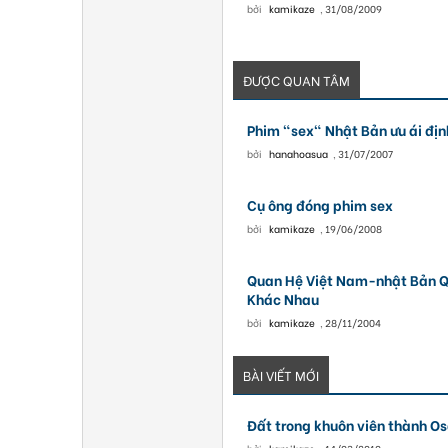
bởi
kamikaze
,
31/08/2009
ĐƯỢC QUAN TÂM
Phim "sex" Nhật Bản ưu ái đị
bởi
hanahoasua
,
31/07/2007
Cụ ông đóng phim sex
bởi
kamikaze
,
19/06/2008
Quan Hệ Việt Nam-nhật Bản Q
Khác Nhau
bởi
kamikaze
,
28/11/2004
BÀI VIẾT MỚI
Đất trong khuôn viên thành Os