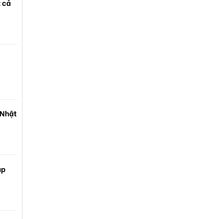
t cả
 Nhật
ạp