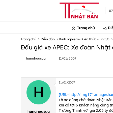
07
Trang chủ
Di
Trang chủ
Diễn đàn
Kinh nghiệm- Kiến thức -Tin tức
Đấu giá xe APEC: Xe đoàn Nhật 
T
N
hanahoasua
11/01/2007
h
g
r
à
e
y
a
g
d
ử
s
i
11/01/2007
t
H
a
[URL=http://img171.imagesh
r
t
Lô xe dùng chở đoàn Nhật Bản 
e
khi có tới 6 khách hàng cùng 
r
Trường Thịnh với giá 2,05 tỷ đ
hanahoasua