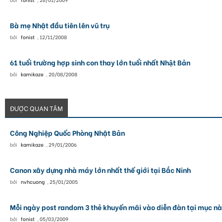
Bà mẹ Nhật đầu tiên lên vũ trụ
bởi
fonist
,
12/11/2008
61 tuổi trường hợp sinh con thay lớn tuổi nhất Nhật Bản
bởi
kamikaze
,
20/08/2008
ĐƯỢC QUAN TÂM
Công Nghiệp Quốc Phòng Nhật Bản
bởi
kamikaze
,
29/01/2006
Canon xây dựng nhà máy lớn nhất thế giới tại Bắc Ninh
bởi
nvhcuong
,
25/01/2005
Mỗi ngày post random 3 thẻ khuyến mãi vào diễn đàn tại mục nà
bởi
fonist
,
05/03/2009