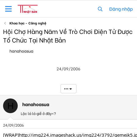
Đăng nhập
Khoa học - Công nghệ
Hội Chợ Hàng Năm Về Trò Chơi Điện Tử Được
Tổ Chức Tại Nhật Bản
T
N
hanahoasua
h
g
r
à
e
y
24/09/2006
a
g
d
ử
s
i
t
•••
a
r
t
hanahoasua
H
e
Lộc lá lá giề ở đây<?
r
24/09/2006
[WRAP]http://img224.imageshack.us/img224/3792/gemejk5.j