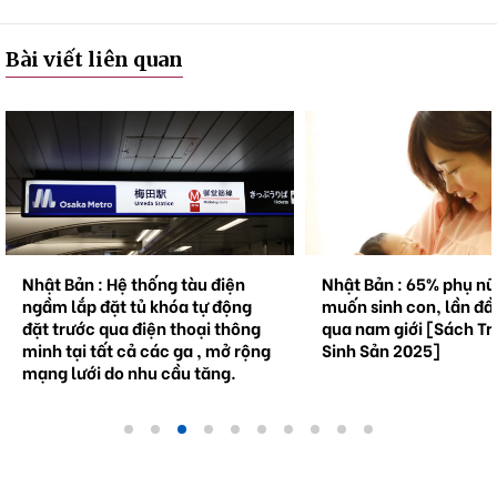
Bài viết liên quan
hật Bản : Hệ thống tàu điện
Nhật Bản : 65% phụ nữ kh
gầm lắp đặt tủ khóa tự động
muốn sinh con, lần đầu tiê
ặt trước qua điện thoại thông
qua nam giới [Sách Trắng 
inh tại tất cả các ga , mở rộng
Sinh Sản 2025]
ạng lưới do nhu cầu tăng.