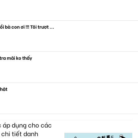
 bà con ơi !!! Tôi trượt ...
ra mãi ko thấy
Nhật
c áp dụng cho các
 chi tiết danh