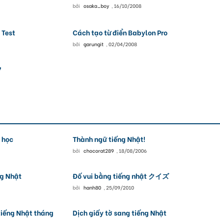
bởi
osaka_boy
,
16/10/2008
 Test
Cách tạo từ điển Babylon Pro
bởi
garungit
,
02/04/2008
7
ó học
Thành ngữ tiếng Nhật!
bởi
chocorat289
,
18/08/2006
g Nhật
Đố vui bằng tiếng nhật クイズ
bởi
hanh80
,
25/09/2010
tiếng Nhật tháng
Dịch giấy tờ sang tiếng Nhật