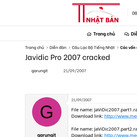
08
Trang chủ
Di
Trang chủ
Diễn đàn
Câu Lạc Bộ Tiếng Nhật
Các vấn 
Javidic Pro 2007 cracked
T
N
garungit
21/09/2007
h
g
r
à
e
y
a
g
d
ử
s
i
21/09/2007
t
G
a
File name: JaViDic2007.part1.r
r
Download link:
http://www.med
t
e
File name: JaViDic2007.part2.r
r
garungit
Download link:
http://www.me