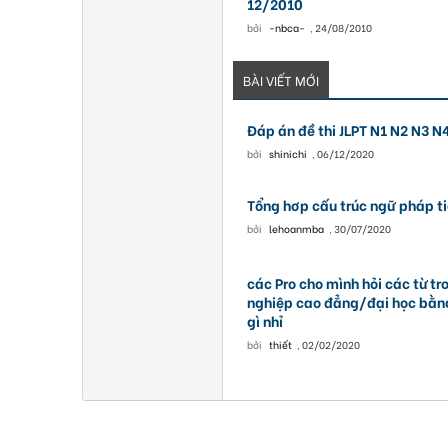
12/2010
bởi
-nbca-
,
24/08/2010
BÀI VIẾT MỚI
Đáp án đề thi JLPT N1 N2 N3 
bởi
shinichi
,
06/12/2020
Tổng hơp cấu trúc ngữ pháp t
bởi
lehoanmba
,
30/07/2020
các Pro cho mình hỏi các từ tr
nghiệp cao đẳng/đại học bằng
gì nhỉ
bởi
thiết
,
02/02/2020