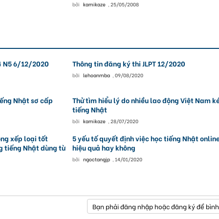
bởi
kamikaze
,
25/05/2008
N4 N5 6/12/2020
Thông tin đăng ký thi JLPT 12/2020
bởi
lehoanmba
,
09/08/2020
iếng Nhật sơ cấp
Thử tìm hiểu lý do nhiều lao động Việt Nam 
tiếng Nhật
bởi
kamikaze
,
28/07/2020
ong xếp loại tốt
5 yếu tố quyết định việc học tiếng Nhật onlin
 tiếng Nhật dùng từ
hiệu quả hay không
bởi
ngoctangjp
,
14/01/2020
Bạn phải đăng nhập hoặc đăng ký để bình