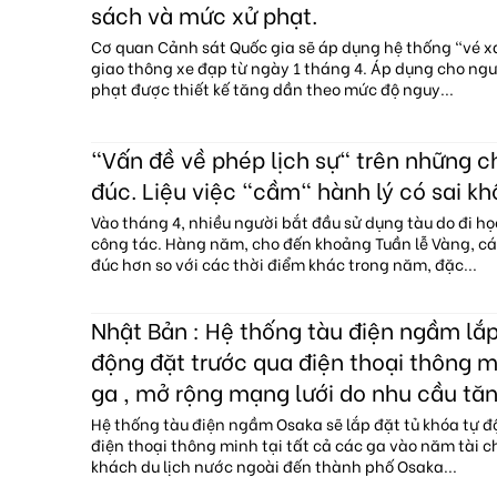
sách và mức xử phạt.
Cơ quan Cảnh sát Quốc gia sẽ áp dụng hệ thống "vé 
giao thông xe đạp từ ngày 1 tháng 4. Áp dụng cho ngườ
phạt được thiết kế tăng dần theo mức độ nguy...
"Vấn đề về phép lịch sự" trên những 
đúc. Liệu việc "cầm" hành lý có sai kh
Vào tháng 4, nhiều người bắt đầu sử dụng tàu do đi họ
công tác. Hàng năm, cho đến khoảng Tuần lễ Vàng, c
đúc hơn so với các thời điểm khác trong năm, đặc...
Nhật Bản : Hệ thống tàu điện ngầm lắp
động đặt trước qua điện thoại thông mi
ga , mở rộng mạng lưới do nhu cầu tăn
Hệ thống tàu điện ngầm Osaka sẽ lắp đặt tủ khóa tự đ
điện thoại thông minh tại tất cả các ga vào năm tài c
khách du lịch nước ngoài đến thành phố Osaka...