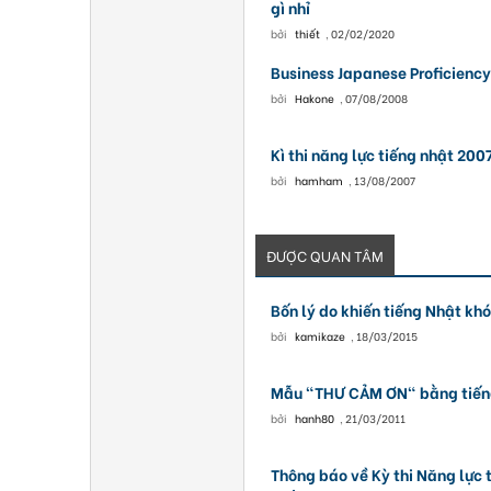
gì nhỉ
bởi
thiết
,
02/02/2020
Business Japanese Proficiency
bởi
Hakone
,
07/08/2008
Kì thi năng lực tiếng nhật 200
bởi
hamham
,
13/08/2007
ĐƯỢC QUAN TÂM
Bốn lý do khiến tiếng Nhật kh
bởi
kamikaze
,
18/03/2015
Mẫu "THƯ CẢM ƠN" bằng tiến
bởi
hanh80
,
21/03/2011
Thông báo về Kỳ thi Năng lực 