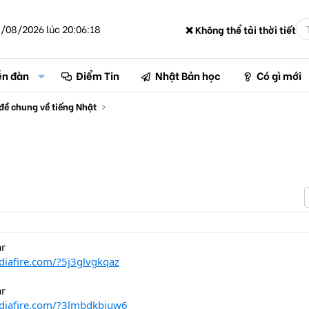
/08/2026 lúc 20:06:18
❌ Không thể tải thời tiết
ễn đàn
Điểm Tin
Nhật Bản học
Có gì mới
đề chung về tiếng Nhật
ar
iafire.com/?5j3glvgkqaz
ar
diafire.com/?3lmbdkbjuw6