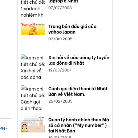
laptop ở Nhật
07/07/2008
Trang bán đấu giá của
yahoo Japan
02/06/2005
Xin hỏi về các công ty tuyển
lao động đi Nhật
12/03/2007
Cách gọi điện thọai từ Nhật
Bản về Việt Nam.
26/02/2005
Quản lý hành chính theo Mã
số cá nhân ("My number")
991~
tại Nhật Bản
10/06/2015