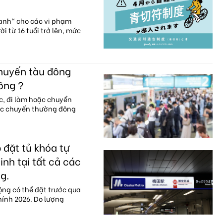
xanh" cho các vi phạm
i từ 16 tuổi trở lên, mức
chuyến tàu đông
ông ?
c, đi làm hoặc chuyển
ác chuyến thường đông
 đặt tủ khóa tự
nh tại tất cả các
g.
ộng có thể đặt trước qua
hính 2026. Do lượng