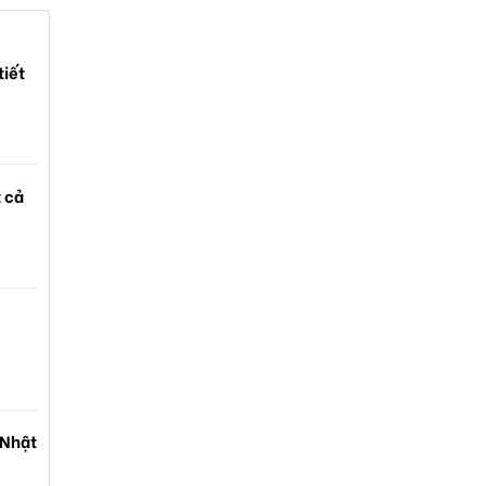
tiết
t cả
 Nhật