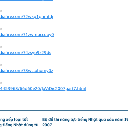
ar
diafire.com/?2wkg1gnmtdj
ar
diafire.com/?1zwmbccuoy0
ar
diafire.com/?4zsyo9z29ds
ar
diafire.com/?3wctahomy0z
ar
/24453963/66d60e20/JaViDic2007part7.html
ong xếp loại tốt
Bộ đề thi năng lực tiếng Nhật qua các năm 1
 tiếng Nhật dùng từ
2007