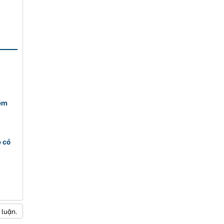
kém
e có
 luận.