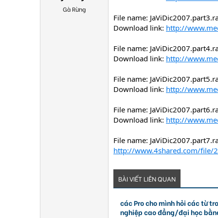
Gà Rừng
File name: JaViDic2007.part3.r
Download link:
http://www.me
File name: JaViDic2007.part4.r
Download link:
http://www.me
File name: JaViDic2007.part5.r
Download link:
http://www.me
File name: JaViDic2007.part6.r
Download link:
http://www.me
File name: JaViDic2007.part7.r
http://www.4shared.com/file
BÀI VIẾT LIÊN QUAN
các Pro cho mình hỏi các từ tr
nghiệp cao đẳng/đại học bằng