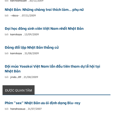
bởi
karinoshouan
,
30/11/2009
Nhật Bản: Những chàng trai thích làm... phụ nữ
bởi
-nbca-
,
07/11/2009
Đại học đông sinh viên Việt Nam nhất Nhật Bản
bởi
kamikaze
,
13/09/2009
Đảng đối lập Nhật Bản thắng cử
bởi
kamikaze
,
31/08/2009
Đội múa Yosakoi Việt Nam lần đầu tiên tham dự lễ hội tại
Nhật Bản
bởi
jindo_89
,
21/08/2009
ĐƯỢC QUAN TÂM
Phim "sex" Nhật Bản ưu ái định dạng Blu-ray
bởi
hanahoasua
,
31/07/2007