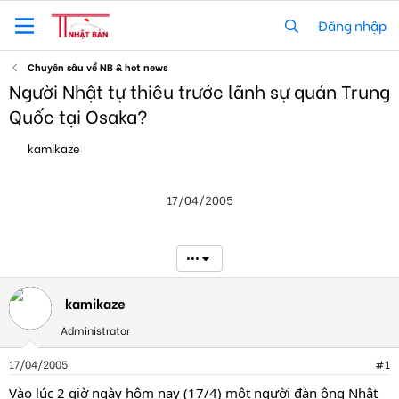
Đăng nhập
Chuyên sâu về NB & hot news
Người Nhật tự thiêu trước lãnh sự quán Trung
Quốc tại Osaka?
T
N
kamikaze
h
g
r
à
e
y
17/04/2005
a
g
d
ử
s
i
t
•••
a
r
t
kamikaze
e
Administrator
r
17/04/2005
#1
Vào lúc 2 giờ ngày hôm nay (17/4) một người đàn ông Nhật