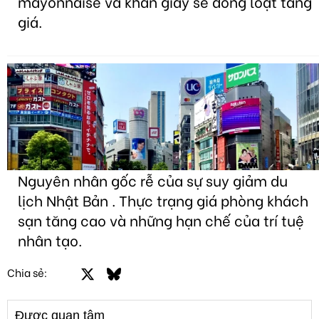
mayonnaise và khăn giấy sẽ đồng loạt tăng
giá.
Nguyên nhân gốc rễ của sự suy giảm du
lịch Nhật Bản . Thực trạng giá phòng khách
sạn tăng cao và những hạn chế của trí tuệ
nhân tạo.
Facebook
X
Bluesky
LinkedIn
Email
Link
Chia sẻ:
Được quan tâm