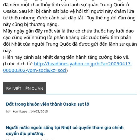
đã ném một chai thủy tình vào lạnh sự quán Trung Quốc ở
Osaka. Sau khi bị cảnh sát bảo vệ hỏi thì người này châm lửa
tự thiêu nhưng được cảnh sát dập tắt . Tuy thế người đàn ông
này cũng bị thương nặng.
Mấy ngày gần đây một vài lá thư có chứa thuốc hay lưỡi dao
cạo cùng với những lời phản kháng các cuộc biểu tình phản
đối Nhật của người Trung Quốc đã được gửi đến lãnh sự quán
này.
Hiện nay cảnh sát Nhật đang tiến hành tăng cường bảo vệ.
(Lược dịch từ:
http://headlines.yahoo.co.jp/hl?a=20050417-
00000302-yom-soci&kz=soci
)
BÀI VIẾT LIÊN QUAN
Đất trong khuôn viên thành Osaka sụt lở
bởi
kamikaze
,
14/03/2010
Người nước ngoài sống tại Nhật có quyền tham gia chính
quyền địa phương.