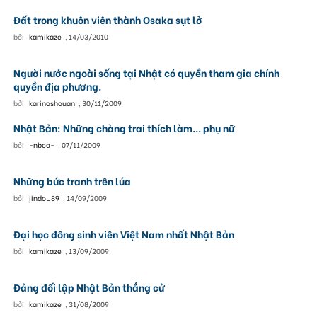
Đất trong khuôn viên thành Osaka sụt lở
bởi
kamikaze
,
14/03/2010
Người nước ngoài sống tại Nhật có quyền tham gia chính
quyền địa phương.
bởi
karinoshouan
,
30/11/2009
Nhật Bản: Những chàng trai thích làm... phụ nữ
bởi
-nbca-
,
07/11/2009
Những bức tranh trên lúa
bởi
jindo_89
,
14/09/2009
Đại học đông sinh viên Việt Nam nhất Nhật Bản
bởi
kamikaze
,
13/09/2009
Đảng đối lập Nhật Bản thắng cử
bởi
kamikaze
,
31/08/2009