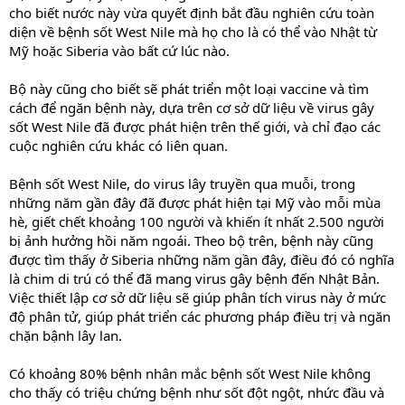
cho biết nước này vừa quyết định bắt đầu nghiên cứu toàn
diện về bệnh sốt West Nile mà họ cho là có thể vào Nhật từ
Mỹ hoặc Siberia vào bất cứ lúc nào.
Bộ này cũng cho biết sẽ phát triển một loại vaccine và tìm
cách để ngăn bệnh này, dựa trên cơ sở dữ liệu về virus gây
sốt West Nile đã được phát hiện trên thế giới, và chỉ đạo các
cuộc nghiên cứu khác có liên quan.
Bệnh sốt West Nile, do virus lây truyền qua muỗi, trong
những năm gần đây đã được phát hiện tại Mỹ vào mỗi mùa
hè, giết chết khoảng 100 người và khiến ít nhất 2.500 người
bị ảnh hưởng hồi năm ngoái. Theo bộ trên, bệnh này cũng
được tìm thấy ở Siberia những năm gần đây, điều đó có nghĩa
là chim di trú có thể đã mang virus gây bệnh đến Nhật Bản.
Việc thiết lập cơ sở dữ liệu sẽ giúp phân tích virus này ở mức
độ phân tử, giúp phát triển các phương pháp điều trị và ngăn
chặn bậnh lây lan.
Có khoảng 80% bệnh nhân mắc bệnh sốt West Nile không
cho thấy có triệu chứng bệnh như sốt đột ngột, nhức đầu và