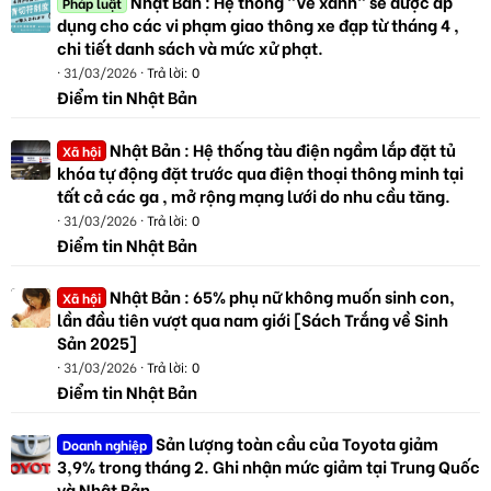
Nhật Bản : Hệ thống "Vé xanh" sẽ được áp
Pháp luật
dụng cho các vi phạm giao thông xe đạp từ tháng 4 ,
chi tiết danh sách và mức xử phạt.
31/03/2026
Trả lời: 0
Điểm tin Nhật Bản
Nhật Bản : Hệ thống tàu điện ngầm lắp đặt tủ
Xã hội
khóa tự động đặt trước qua điện thoại thông minh tại
tất cả các ga , mở rộng mạng lưới do nhu cầu tăng.
31/03/2026
Trả lời: 0
Điểm tin Nhật Bản
Nhật Bản : 65% phụ nữ không muốn sinh con,
Xã hội
lần đầu tiên vượt qua nam giới [Sách Trắng về Sinh
Sản 2025]
31/03/2026
Trả lời: 0
Điểm tin Nhật Bản
Sản lượng toàn cầu của Toyota giảm
Doanh nghiệp
3,9% trong tháng 2. Ghi nhận mức giảm tại Trung Quốc
và Nhật Bản.