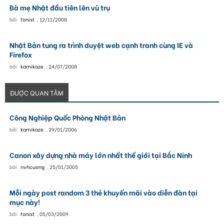
Bà mẹ Nhật đầu tiên lên vũ trụ
bởi
fonist
,
12/11/2008
Nhật Bản tung ra trình duyệt web cạnh tranh cùng IE và
Firefox
bởi
kamikaze
,
24/07/2008
ĐƯỢC QUAN TÂM
Công Nghiệp Quốc Phòng Nhật Bản
bởi
kamikaze
,
29/01/2006
Canon xây dựng nhà máy lớn nhất thế giới tại Bắc Ninh
bởi
nvhcuong
,
25/01/2005
Mỗi ngày post random 3 thẻ khuyến mãi vào diễn đàn tại
mục này!
bởi
fonist
,
05/03/2009