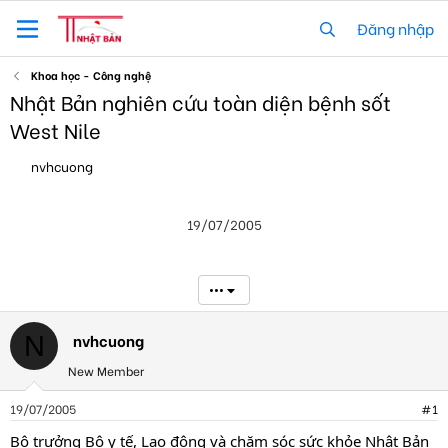
Đăng nhập
Khoa học - Công nghệ
Nhật Bản nghiên cứu toàn diện bệnh sốt
West Nile
T
N
nvhcuong
h
g
r
à
e
y
19/07/2005
a
g
d
ử
s
i
t
•••
a
r
t
nvhcuong
N
e
New Member
r
19/07/2005
#1
Bộ trưởng Bộ y tế, Lao động và chăm sóc sức khỏe Nhật Bản