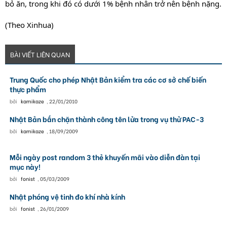
bỏ ăn, trong khi đó có dưới 1% bệnh nhân trở nên bệnh nặng.
(Theo Xinhua)
BÀI VIẾT LIÊN QUAN
Trung Quốc cho phép Nhật Bản kiểm tra các cơ sở chế biến
thực phẩm
bởi
kamikaze
,
22/01/2010
Nhật Bản bắn chặn thành công tên lửa trong vụ thử PAC-3
bởi
kamikaze
,
18/09/2009
Mỗi ngày post random 3 thẻ khuyến mãi vào diễn đàn tại
mục này!
bởi
fonist
,
05/03/2009
Nhật phóng vệ tinh đo khí nhà kính
bởi
fonist
,
26/01/2009