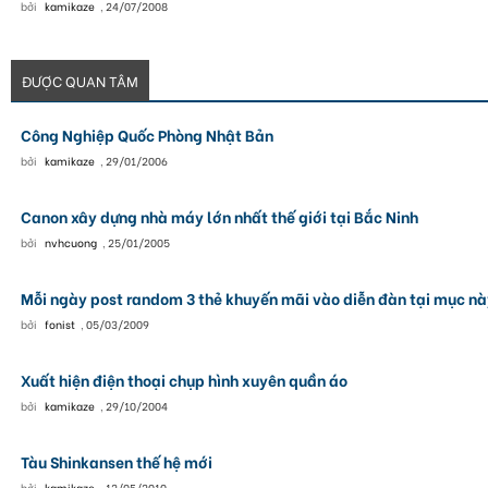
bởi
kamikaze
,
24/07/2008
ĐƯỢC QUAN TÂM
Công Nghiệp Quốc Phòng Nhật Bản
bởi
kamikaze
,
29/01/2006
Canon xây dựng nhà máy lớn nhất thế giới tại Bắc Ninh
bởi
nvhcuong
,
25/01/2005
Mỗi ngày post random 3 thẻ khuyến mãi vào diễn đàn tại mục nà
bởi
fonist
,
05/03/2009
Xuất hiện điện thoại chụp hình xuyên quần áo
bởi
kamikaze
,
29/10/2004
Tàu Shinkansen thế hệ mới
bởi
kamikaze
,
12/05/2010