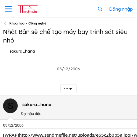
Đăng nhập
Khoa học - Công nghệ
Nhật Bản sẽ chế tạo máy bay trinh sát siêu
nhỏ
T
N
sakura_hana
h
g
r
à
e
y
05/12/2006
a
g
d
ử
s
i
t
•••
a
r
t
sakura_hana
S
e
Đại hậu đậu
r
05/12/2006
[WRAP]http://www.sendmefile.net/uploads/e65c2b0b5a.jpg[/