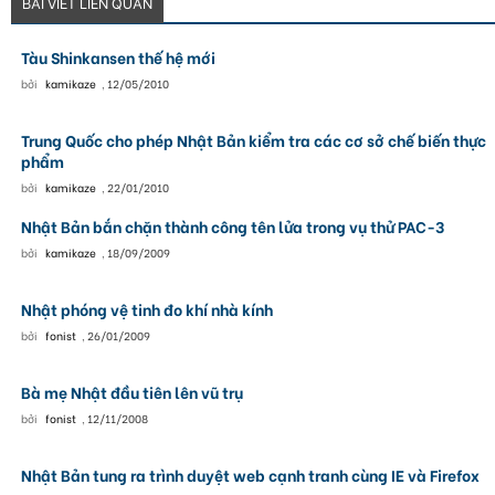
BÀI VIẾT LIÊN QUAN
Tàu Shinkansen thế hệ mới
bởi
kamikaze
,
12/05/2010
Trung Quốc cho phép Nhật Bản kiểm tra các cơ sở chế biến thực
phẩm
bởi
kamikaze
,
22/01/2010
Nhật Bản bắn chặn thành công tên lửa trong vụ thử PAC-3
bởi
kamikaze
,
18/09/2009
Nhật phóng vệ tinh đo khí nhà kính
bởi
fonist
,
26/01/2009
Bà mẹ Nhật đầu tiên lên vũ trụ
bởi
fonist
,
12/11/2008
Nhật Bản tung ra trình duyệt web cạnh tranh cùng IE và Firefox