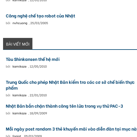
Công nghệ chế tạo robot của Nhật
bởi
nvhcuong
,
25/03/2005
BÀI VIẾT MỚI
Tàu Shinkansen thế hệ mới
bởi
kamikaze
,
12/05/2010
Trung Quốc cho phép Nhật Bản kiểm tra các cơ sở chế biến thực
phẩm
bởi
kamikaze
,
22/01/2010
Nhật Bản bắn chặn thành công tên lửa trong vụ thử PAC-3
bởi
kamikaze
,
18/09/2009
Mỗi ngày post random 3 thẻ khuyến mãi vào diễn đàn tại mục nà
bởi
fonist
,
05/03/2009