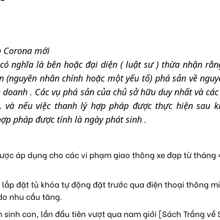
ến Corona mới
ó nghĩa là bên hoặc đại diện ( luật sư ) thừa nhận rằn
 (nguyên nhân chính hoặc một yếu tố) phá sản về nguyê
 doanh . Các vụ phá sản của chủ sở hữu duy nhất và cá
, và nếu việc thanh lý hợp pháp được thực hiện sau k
ợp pháp được tính là ngày phát sinh .
ược áp dụng cho các vi phạm giao thông xe đạp từ tháng 4
lắp đặt tủ khóa tự động đặt trước qua điện thoại thông mi
do nhu cầu tăng.
sinh con, lần đầu tiên vượt qua nam giới [Sách Trắng về 