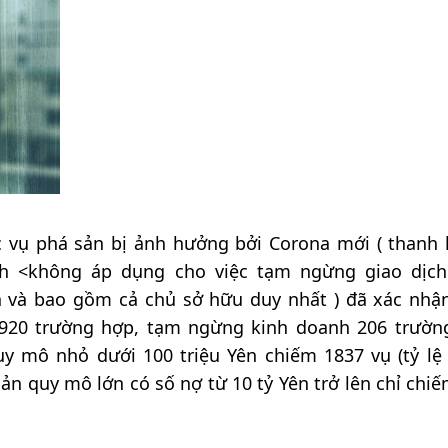
 vụ phá sản bị ảnh hưởng bởi Corona mới ( thanh 
h <không áp dụng cho việc tạm ngừng giao dịc
n và bao gồm cả chủ sở hữu duy nhất ) đã xác nhậ
2920 trường hợp, tạm ngừng kinh doanh 206 trườn
uy mô nhỏ dưới 100 triệu Yên chiếm 1837 vụ (tỷ lệ
ản quy mô lớn có số nợ từ 10 tỷ Yên trở lên chỉ chiế