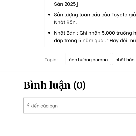
Sản 2025]
Sản lượng toàn cầu của Toyota giả
Nhật Bản.
Nhật Bản : Ghi nhận 5.000 trường h
đạp trong 5 năm qua . "Hãy đội mũ
T
Topic:
ảnh hưởng corona
nhật bản
ừ
k
h
ó
Bình luận (0)
a
Ý kiến của bạn