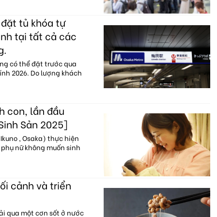
đặt tủ khóa tự
nh tại tất cả các
g.
ng có thể đặt trước qua
hính 2026. Do lượng khách
h con, lần đầu
 Sinh Sản 2025]
Ikuno , Osaka) thực hiện
% phụ nữ không muốn sinh
ối cảnh và triển
ải qua một cơn sốt ở nước