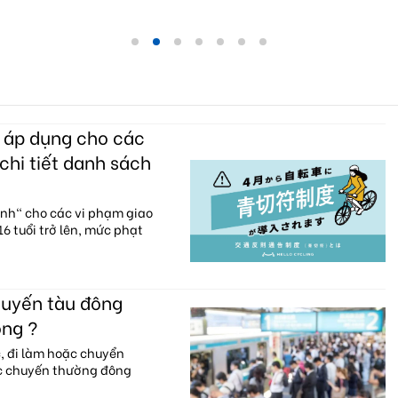
c áp dụng cho các
chi tiết danh sách
anh" cho các vi phạm giao
6 tuổi trở lên, mức phạt
huyến tàu đông
ông ?
c, đi làm hoặc chuyển
ác chuyến thường đông