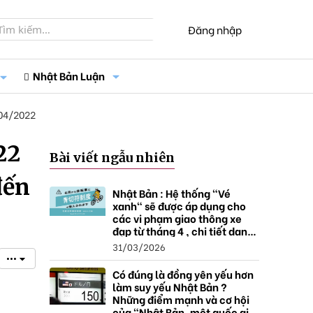
Đăng nhập
Nhật Bản Luận
04/2022
22
Bài viết ngẫu nhiên
đến
Nhật Bản : Hệ thống "Vé
xanh" sẽ được áp dụng cho
các vi phạm giao thông xe
đạp từ tháng 4 , chi tiết danh
sách và mức xử phạt.
31/03/2026
•••
Có đúng là đồng yên yếu hơn
làm suy yếu Nhật Bản ?
Những điểm mạnh và cơ hội
của "Nhật Bản, một quốc gia