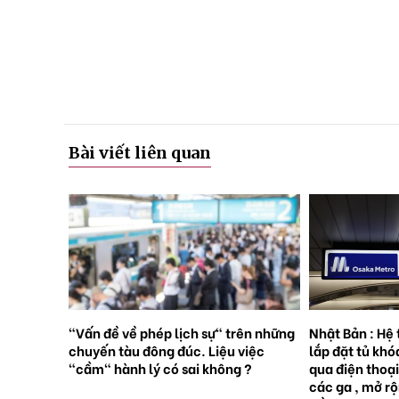
Bài viết liên quan
rên những
Nhật Bản : Hệ thống tàu điện ngầm
Nhật Bản : 65
việc
lắp đặt tủ khóa tự động đặt trước
sinh con, lần 
 ?
qua điện thoại thông minh tại tất cả
giới [Sách Tr
các ga , mở rộng mạng lưới do nhu