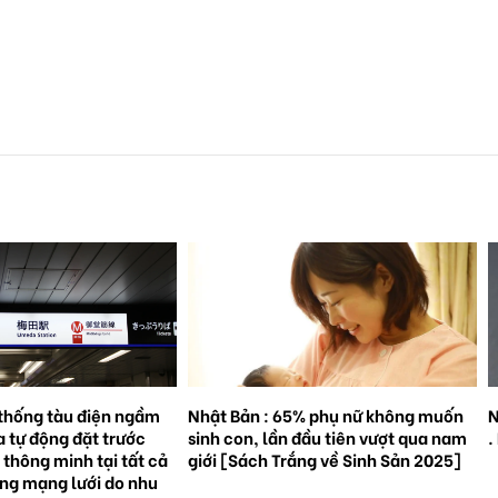
% phụ nữ không muốn
Natto trở thành hiện tượng toàn cầu
S
đầu tiên vượt qua nam
. Bối cảnh và triển vọng tương lai.
3
ắng về Sinh Sản 2025]
g