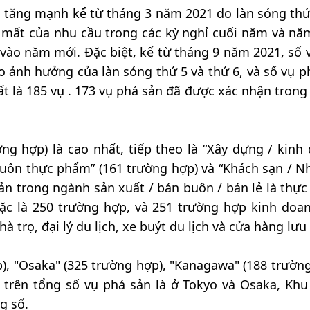
đã tăng mạnh kể từ tháng 3 năm 2021 do làn sóng thứ
 mất của nhu cầu trong các kỳ nghỉ cuối năm và nă
 vào năm mới. Đặc biệt, kể từ tháng 9 năm 2021, số 
do ảnh hưởng của làn sóng thứ 5 và thứ 6, và số vụ p
t là 185 vụ . 173 vụ phá sản đã được xác nhận trong
ng hợp) là cao nhất, tiếp theo là “Xây dựng / kinh
buôn thực phẩm” (161 trường hợp) và “Khách sạn / Nh
sản trong ngành sản xuất / bán buôn / bán lẻ là thự
c là 250 trường hợp, và 251 trường hợp kinh doan
à trọ, đại lý du lịch, xe buýt du lịch và cửa hàng lưu
p), "Osaka" (325 trường hợp), "Kanagawa" (188 trường
 trên tổng số vụ phá sản là ở Tokyo và Osaka, Khu
g số.