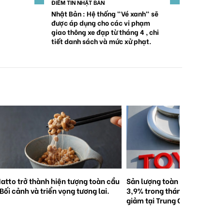
ĐIỂM TIN NHẬT BẢN
Nhật Bản : Hệ thống "Vé xanh" sẽ
được áp dụng cho các vi phạm
giao thông xe đạp từ tháng 4 , chi
tiết danh sách và mức xử phạt.
ản lượng toàn cầu của Toyota giảm
Nhật Bản : Ghi nhận 5.000
,9% trong tháng 2. Ghi nhận mức
hợp học sinh tử vong hoặc
iảm tại Trung Quốc và Nhật Bản.
nặng trong các vụ tai nạn 
trong 5 năm qua . "Hãy độ