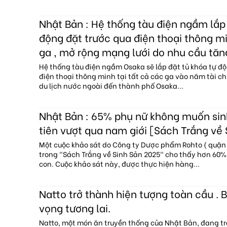
Nhật Bản : Hệ thống tàu điện ngầm lắp 
động đặt trước qua điện thoại thông mi
ga , mở rộng mạng lưới do nhu cầu tăn
Hệ thống tàu điện ngầm Osaka sẽ lắp đặt tủ khóa tự độ
điện thoại thông minh tại tất cả các ga vào năm tài c
du lịch nước ngoài đến thành phố Osaka...
Nhật Bản : 65% phụ nữ không muốn sin
tiên vượt qua nam giới [Sách Trắng về
Một cuộc khảo sát do Công ty Dược phẩm Rohto ( quận 
trong "Sách Trắng về Sinh Sản 2025" cho thấy hơn 60
con. Cuộc khảo sát này, được thực hiện hàng...
Natto trở thành hiện tượng toàn cầu . B
vọng tương lai.
Natto, một món ăn truyền thống của Nhật Bản, đang tr