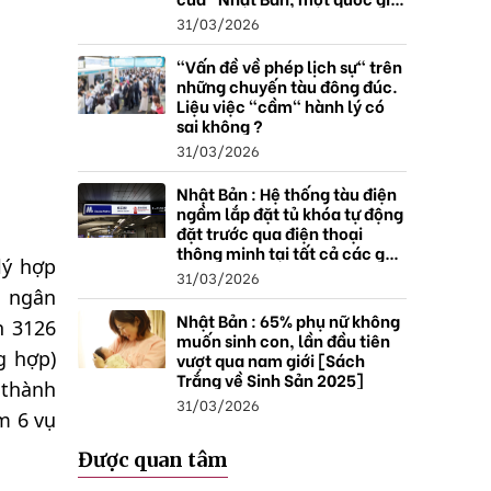
thặng dư".
31/03/2026
"Vấn đề về phép lịch sự" trên
những chuyến tàu đông đúc.
Liệu việc "cầm" hành lý có
sai không ?
31/03/2026
Nhật Bản : Hệ thống tàu điện
ngầm lắp đặt tủ khóa tự động
đặt trước qua điện thoại
thông minh tại tất cả các ga ,
lý hợp
mở rộng mạng lưới do nhu
31/03/2026
cầu tăng.
h ngân
Nhật Bản : 65% phụ nữ không
n 3126
muốn sinh con, lần đầu tiên
g hợp)
vượt qua nam giới [Sách
Trắng về Sinh Sản 2025]
 thành
31/03/2026
m 6 vụ
Được quan tâm