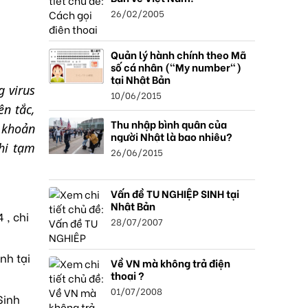
26/02/2005
Quản lý hành chính theo Mã
số cá nhân ("My number")
tại Nhật Bản
g virus
10/06/2015
n tắc,
Thu nhập bình quân của
c khoản
người Nhật là bao nhiêu?
hi tạm
26/06/2015
Vấn đề TU NGHIỆP SINH tại
Nhật Bản
 , chi
28/07/2007
nh tại
Về VN mà không trả điện
thoại ?
01/07/2008
Sinh