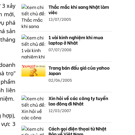
 3 xảy
Thắc mắc khi sang Nhật làm
việc
m mới,
13/07/2005
vụ phá
há sản
1 vài kinh nghiệm khi mua
 tháng
laptop ở Nhật
07/07/2008
 doanh
Trang bán đấu giá của yahoo
Japan
à trọ”
02/06/2005
c phẩm
h liên
Xin hỏi về các công ty tuyển
 niệm.
lao động đi Nhật
12/03/2007
 hợp),
 vực 3
Cách gọi điện thọai từ Nhật
Bản về Việt Nam.