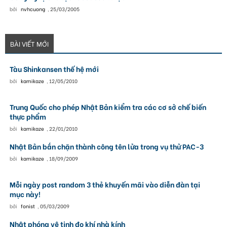
bởi
nvhcuong
,
25/03/2005
BÀI VIẾT MỚI
Tàu Shinkansen thế hệ mới
bởi
kamikaze
,
12/05/2010
Trung Quốc cho phép Nhật Bản kiểm tra các cơ sở chế biến
thực phẩm
bởi
kamikaze
,
22/01/2010
Nhật Bản bắn chặn thành công tên lửa trong vụ thử PAC-3
bởi
kamikaze
,
18/09/2009
Mỗi ngày post random 3 thẻ khuyến mãi vào diễn đàn tại
mục này!
bởi
fonist
,
05/03/2009
Nhật phóng vệ tinh đo khí nhà kính