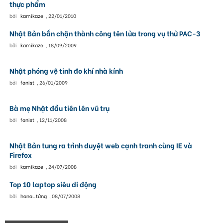
thực phẩm
bởi
kamikaze
,
22/01/2010
Nhật Bản bắn chặn thành công tên lửa trong vụ thử PAC-3
bởi
kamikaze
,
18/09/2009
Nhật phóng vệ tinh đo khí nhà kính
bởi
fonist
,
26/01/2009
Bà mẹ Nhật đầu tiên lên vũ trụ
bởi
fonist
,
12/11/2008
Nhật Bản tung ra trình duyệt web cạnh tranh cùng IE và
Firefox
bởi
kamikaze
,
24/07/2008
Top 10 laptop siêu di động
bởi
hana_tửng
,
08/07/2008