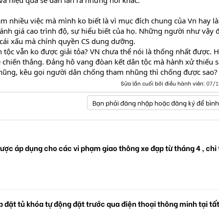
 nhiều việc mà mình ko biết là vì mục đích chung của Vn hay là
nh giá cao trình độ, sự hiểu biết của họ. Những người như vậy 
 cái xấu mà chính quyền CS dung dưỡng.
n tộc vẫn ko được giải tỏa? VN chưa thể nói là thống nhất được. 
ẻ chiến thắng. Đảng hô vang đòan kết dân tộc mà hành xử thiếu 
hũng, kêu gọi người dân chống tham nhũng thì chống được sao?
Sửa lần cuối bởi điều hành viên:
07/1
Bạn phải đăng nhập hoặc đăng ký để bình
ược áp dụng cho các vi phạm giao thông xe đạp từ tháng 4 , chi 
 đặt tủ khóa tự động đặt trước qua điện thoại thông minh tại tấ
.