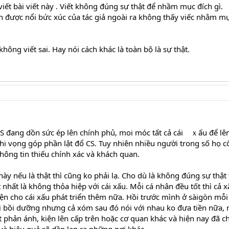
iết bài viết này . Viết không đúng sự thật để nhầm mục đích gì.
n được nổi bức xúc của tác giả ngoài ra không thấy viếc nhằm m
 không viết sai. Hay nói cách khác là toàn bộ là sự thật.
S đang dồn sức ép lên chính phủ, moi móc tất cả cái ｘấu để lê
i vọng góp phần lật đổ CS. Tuy nhiên nhiều người trong số họ cố
hông tin thiếu chính xác và khách quan.
y nếu là thật thì cũng ko phải lạ. Cho dù là không đúng sự thật 
 nhất là không thỏa hiệp với cái xấu. Mỗi cá nhân đều tốt thì cả x
iện cho cái xấu phát triển thêm nữa. Hồi trước mình ở sàigòn mỗi
i bồi dưỡng nhưng cả xóm sau đó nói với nhau ko đưa tiền nữa,
 dt phản ánh, kiện lên cấp trên hoặc cơ quan khác và hiện nay đã 
 và hiệu quả sẽ dần lan ra những nơi khác.