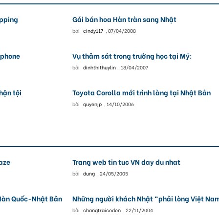
opping
Gái bán hoa Hàn tràn sang Nhật
bởi
cindy117
,
07/04/2008
G phone
Vụ thảm sát trong trường học tại Mỹ:
bởi
dinhthithuylin
,
18/04/2007
hận tội
Toyota Corolla mới trình làng tại Nhật Bản
bởi
quyenjp
,
14/10/2006
aze
Trang web tin tuc VN day du nhat
bởi
dung
,
24/05/2005
-Hàn Quốc-Nhật Bản
Những người khách Nhật "phải lòng Việt Nam
bởi
changtraicodon
,
22/11/2004