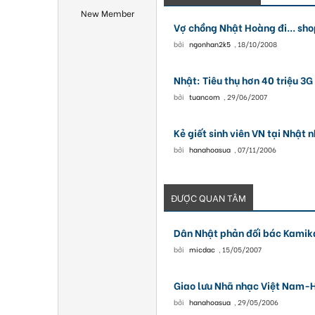
New Member
Vợ chồng Nhật Hoàng đi... sh
bởi
ngonhan2k5
,
18/10/2008
Nhật: Tiêu thụ hơn 40 triệu 3
bởi
tuancom
,
29/06/2007
Kẻ giết sinh viên VN tại Nhật n
bởi
hanahoasua
,
07/11/2006
ĐƯỢC QUAN TÂM
Dân Nhật phản đối bác Kamik
bởi
micdac
,
15/05/2007
Giao lưu Nhã nhạc Việt Nam
bởi
hanahoasua
,
29/05/2006