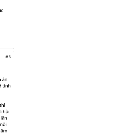
ục
#5
n án
 tình
thì
ã hội
 lần
 mỗi
chấm