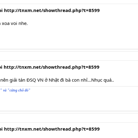
voi http://tnxm.net/showthread.php?t=8599
 xoa voi nhe.
voi http://tnxm.net/showthread.php?t=8599
nên giải tán ĐSQ VN ở Nhật đi bà con nhỉ...Nhục quá..
g" và "cứng chỗ đó"
voi http://tnxm.net/showthread.php?t=8599