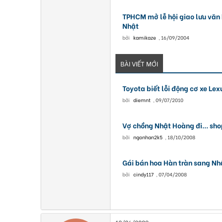
TPHCM mở lễ hội giao lưu văn 
Nhật
bởi
kamikaze
,
16/09/2004
BÀI VIẾT MỚI
Toyota biết lỗi động cơ xe Lex
bởi
diemnt
,
09/07/2010
Vợ chồng Nhật Hoàng đi... sh
bởi
ngonhan2k5
,
18/10/2008
Gái bán hoa Hàn tràn sang Nh
bởi
cindy117
,
07/04/2008