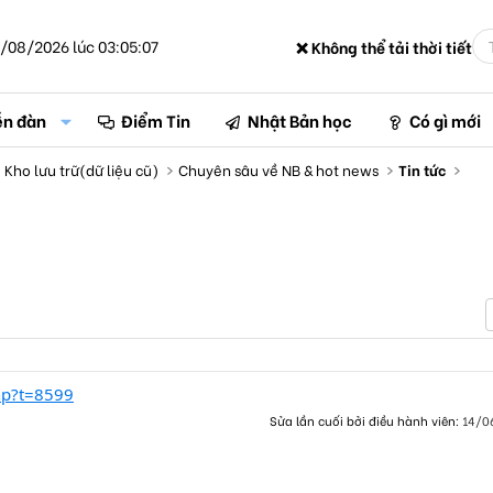
/08/2026 lúc 03:05:07
❌ Không thể tải thời tiết
ễn đàn
Điểm Tin
Nhật Bản học
Có gì mới
Kho lưu trữ(dữ liệu cũ)
Chuyên sâu về NB & hot news
Tin tức
hp?t=8599
Sửa lần cuối bởi điều hành viên:
14/0