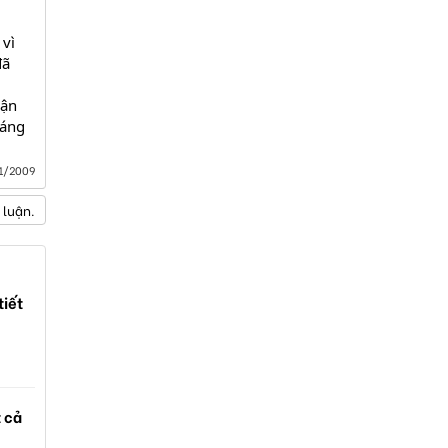
 vì
đã
Hận
sáng
1/2009
 luận.
tiết
t cả