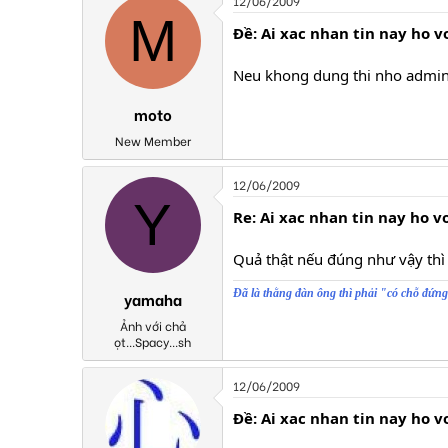
12/06/2009
M
Ðề: Ai xac nhan tin nay ho 
Neu khong dung thi nho admin
moto
New Member
12/06/2009
Y
Re: Ai xac nhan tin nay ho 
Quả thật nếu đúng như vậy thì 
Đã là thằng đàn ông thì phải "có chỗ đứn
yamaha
Ảnh với chả
ọt...Spacy...sh
12/06/2009
Ðề: Ai xac nhan tin nay ho 