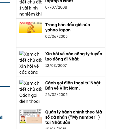
laptop ở Nhật
07/07/2008
Trang bán đấu giá của
yahoo Japan
02/06/2005
Xin hỏi về các công ty tuyển
lao động đi Nhật
12/03/2007
Cách gọi điện thọai từ Nhật
Bản về Việt Nam.
26/02/2005
Quản lý hành chính theo Mã
số cá nhân ("My number")
!!
tại Nhật Bản
10/06/2015