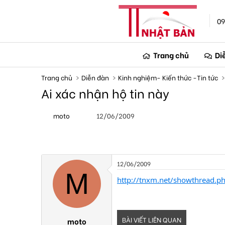
09
Trang chủ
Di
Trang chủ
Diễn đàn
Kinh nghiệm- Kiến thức -Tin tức
Ai xác nhận hộ tin này
T
N
moto
12/06/2009
h
g
r
à
e
y
a
g
d
ử
s
i
12/06/2009
t
M
a
http://tnxm.net/showthread.p
r
t
e
r
BÀI VIẾT LIÊN QUAN
moto