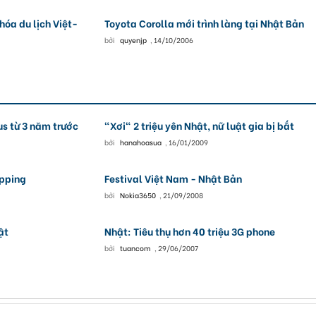
hóa du lịch Việt-
Toyota Corolla mới trình làng tại Nhật Bản
bởi
quyenjp
,
14/10/2006
us từ 3 năm trước
"Xơi" 2 triệu yên Nhật, nữ luật gia bị bắt
bởi
hanahoasua
,
16/01/2009
opping
Festival Việt Nam - Nhật Bản
bởi
Nokia3650
,
21/09/2008
ật
Nhật: Tiêu thụ hơn 40 triệu 3G phone
bởi
tuancom
,
29/06/2007