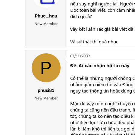
nếu suy nghĩ ngược lại. Người v
Đọc toàn bài viết. còn cảm nhậ
Phuc_hau
đích gì cả?
New Member
vậy kết luận Tác giả bài viết đã
Và sự thật thì quá nhục
07/11/2009
P
Ðề: Ai xác nhận hộ tin này
Có thể là những người chống C
nhằm giảm niềm tin vào Đảng h
phusi81
ngụy tạo thông tin hoặc dùng t
New Member
Mặc dù vậy mình nghĩ chuyện nà
chúng ta cũng nên đấu tranh, ít
tốt, chúng ta ko nên tạo điều k
nhờ điện lực sửa chữa đều phả
lần bị làm khó thì liên tục gọi
dứt tình trạng này ở xóm tôi ở