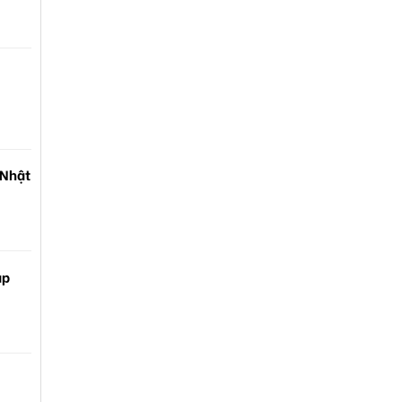
 Nhật
ạp