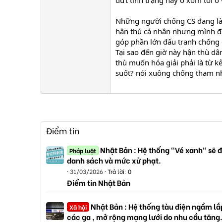
Những người chống CS đang làm
hận thù cá nhân nhưng mình đá
góp phần lớn đấu tranh chống
Tại sao đến giờ này hận thù dâ
thù muốn hóa giải phải là từ k
suốt? nói xuông chống tham n
Điểm tin
Nhật Bản : Hệ thống "Vé xanh" sẽ đ
Pháp luật
danh sách và mức xử phạt.
31/03/2026
Trả lời: 0
Điểm tin Nhật Bản
Nhật Bản : Hệ thống tàu điện ngầm lắp
Xã hội
các ga , mở rộng mạng lưới do nhu cầu tăng