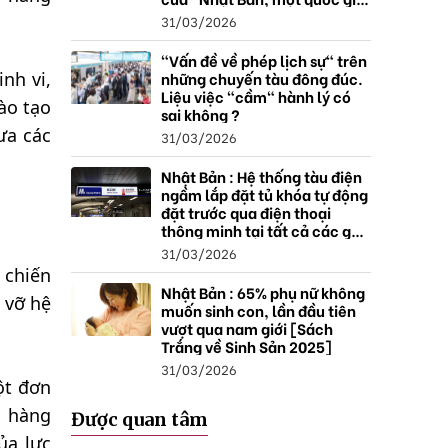
thặng dư".
31/03/2026
"Vấn đề về phép lịch sự" trên
những chuyến tàu đông đúc.
nh vi,
Liệu việc "cầm" hành lý có
ào tạo
sai không ?
ưa các
31/03/2026
Nhật Bản : Hệ thống tàu điện
ngầm lắp đặt tủ khóa tự động
đặt trước qua điện thoại
thông minh tại tất cả các ga ,
mở rộng mạng lưới do nhu
31/03/2026
cầu tăng.
 chiến
Nhật Bản : 65% phụ nữ không
 vỡ hệ
muốn sinh con, lần đầu tiên
vượt qua nam giới [Sách
Trắng về Sinh Sản 2025]
31/03/2026
ột đơn
n hàng
Được quan tâm
ủa lực