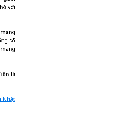
hó với
n mạng
ổng số
ệ mạng
iên là
g Nhật