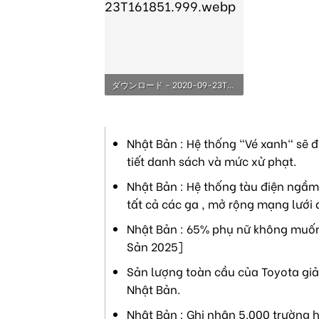
ダウンロード - 2020-09-23T161851.999.webp
12.5 KB · Lượt xem: 2,106
Nhật Bản : Hệ thống "Vé xanh" sẽ đ
tiết danh sách và mức xử phạt.
Nhật Bản : Hệ thống tàu điện ngầm 
tất cả các ga , mở rộng mạng lưới 
Nhật Bản : 65% phụ nữ không muốn 
Sản 2025]
Sản lượng toàn cầu của Toyota giả
Nhật Bản.
Nhật Bản : Ghi nhận 5.000 trường h