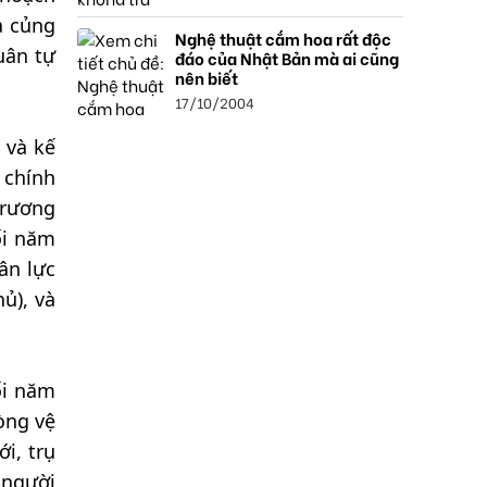
à củng
Nghệ thuật cắm hoa rất độc
uân tự
đáo của Nhật Bản mà ai cũng
nên biết
17/10/2004
 và kế
 chính
trương
ối năm
ân lực
ủ), và
ối năm
òng vệ
i, trụ
 người