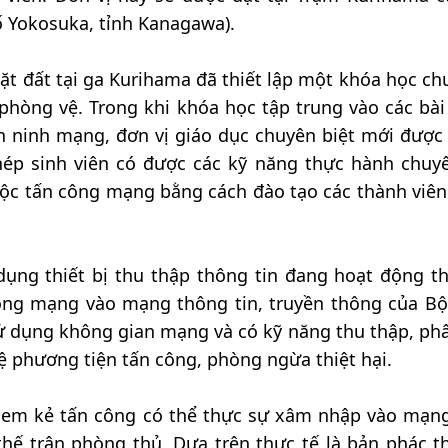
 Yokosuka, tỉnh Kanagawa).
t đất tại ga Kurihama đã thiết lập một khóa học ch
hòng vệ. Trong khi khóa học tập trung vào các bài
 an ninh mạng, đơn vị giáo dục chuyên biệt mới được
phép sinh viên có được các kỹ năng thực hành chuy
uộc tấn công mạng bằng cách đào tạo các thành viên
dụng thiết bị thu thập thông tin đang hoạt động th
công mạng vào mạng thông tin, truyền thông của B
ử dụng không gian mạng và có kỹ năng thu thập, phâ
ệ phương tiện tấn công, phòng ngừa thiệt hại.
 xem kẻ tấn công có thể thực sự xâm nhập vào mạn
hế trận phòng thủ. Dựa trên thực tế là bản phác t