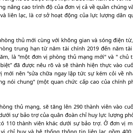
ng nâng cao trình độ của đơn vị cả về quần chúng v
và liên lạc, là cơ sở hoạt động của lực lượng dân q
hòng thủ mới cùng với không gian và sóng điện từ,
hòng trung hạn từ năm tài chính 2019 đến năm tài
năm, là "một đơn vị phòng thủ mạng mới" và " chủ 
biệt” đã được nêu rõ và sẽ thành hiện thực vào cu
vị mới nên "sửa chữa ngay lập tức sự kém cỏi về nh
g nói chung" (một quan chức cấp cao của chính ph
phòng thủ mạng, sẽ tăng lên 290 thành viên vào cu
, dưới sự bảo trợ của quân đoàn chỉ huy lực lượng ph
 có 110 thành viên khác dưới sự bảo trợ. Ở đơn vị mớ
 vị chỉ huy và hệ thống thông tin liên lạc gồm 400