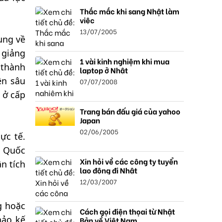
Thắc mắc khi sang Nhật làm
việc
13/07/2005
ung về
 giảng
1 vài kinh nghiệm khi mua
 thành
laptop ở Nhật
ên sâu
07/07/2008
 ở cấp
Trang bán đấu giá của yahoo
Japan
02/06/2005
ực tế.
ộ Quốc
Xin hỏi về các công ty tuyển
n tích
lao động đi Nhật
12/03/2007
g hoặc
Cách gọi điện thọai từ Nhật
hảo kế
Bản về Việt Nam.