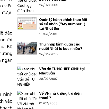
26/02/2005
o việc
ẽ được
Quản lý hành chính theo Mã
số cá nhân ("My number")
tại Nhật Bản
để đào
10/06/2015
 người
Thu nhập bình quân của
ầu. Bộ
người Nhật là bao nhiêu?
phương
26/06/2015
n ngắn
Vấn đề TU NGHIỆP SINH tại
Nhật Bản
28/07/2007
Về VN mà không trả điện
n ninh
thoại ?
ch vào
01/07/2008
 hoạch