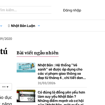
Đăng nhập
Nhật Bản Luận
09/2020
tú
Bài viết ngẫu nhiên
Nhật Bản : Hệ thống "Vé
xanh" sẽ được áp dụng cho
các vi phạm giao thông xe
đạp từ tháng 4 , chi tiết danh
sách và mức xử phạt.
31/03/2026
•••
Có đúng là đồng yên yếu hơn
làm suy yếu Nhật Bản ?
áo dục
Những điểm mạnh và cơ hội
ỹ năng
của "Nhật Bản, một quốc gia