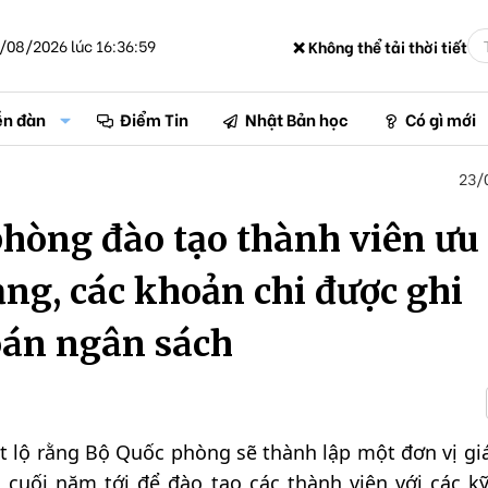
/08/2026 lúc 16:36:59
❌ Không thể tải thời tiết
ễn đàn
Điểm Tin
Nhật Bản học
Có gì mới
23/
hòng đào tạo thành viên ưu 
ng, các khoản chi được ghi
oán ngân sách
t lộ rằng Bộ Quốc phòng sẽ thành lập một đơn vị gi
 cuối năm tới để đào tạo các thành viên với các k