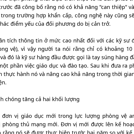
rước đã công bố rằng nó có khả năng "can thiệp" và
 trong trường hợp khẩn cấp, công nghệ này cũng s
hác điểm yếu của đối phương do bị cản trở.
ân tích thông tin ở mức cao nhất đối với các kỹ sư 
ng vệ), vì vậy người ta nói rằng chỉ có khoảng 10
và đó là kỹ sư hàng đầu được gọi là tay súng hàng đ
một phần việc giáo dục và đào tạo. Sau khi đưa ra 
ên thực hành nó và nâng cao khả năng trong thời gia
ện.
h chóng tăng cả hai khối lượng
đơn vị giáo dục mới trong lực lượng phòng vệ a
 phòng thủ mạng mới. Đơn vị mới được lên kế hoạ
ộ rằng nó sẽ được thực hiện trước hai năm so với kế