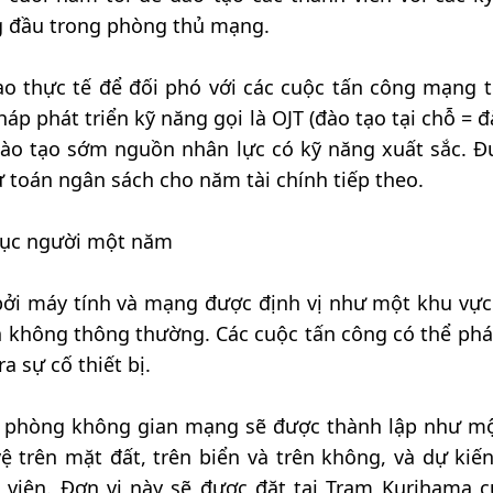
g đầu trong phòng thủ mạng.
ạo thực tế để đối phó với các cuộc tấn công mạng ti
p phát triển kỹ năng gọi là OJT (đào tạo tại chỗ = đ
đào tạo sớm nguồn nhân lực có kỹ năng xuất sắc. Đ
ự toán ngân sách cho năm tài chính tiếp theo.
chục người một năm
ởi máy tính và mạng được định vị như một khu vực
ên không thông thường. Các cuộc tấn công có thể phá
a sự cố thiết bị.
ốc phòng không gian mạng sẽ được thành lập như m
ệ trên mặt đất, trên biển và trên không, và dự kiế
viên. Đơn vị này sẽ được đặt tại Trạm Kurihama c