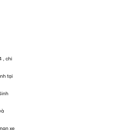
 , chi
nh tại
Sinh
và
 nạn xe