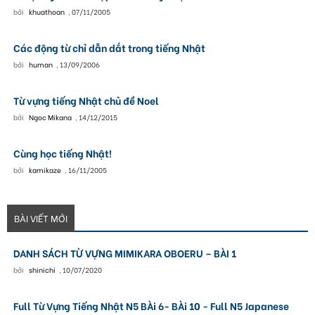
bởi
khuathoan
,
07/11/2005
Các động từ chỉ dẫn dắt trong tiếng Nhật
bởi
human
,
13/09/2006
Từ vựng tiếng Nhật chủ đề Noel
bởi
Ngoc Mikana
,
14/12/2015
Cùng học tiếng Nhật!
bởi
kamikaze
,
16/11/2005
BÀI VIẾT MỚI
DANH SÁCH TỪ VỰNG MIMIKARA OBOERU – BÀI 1
bởi
shinichi
,
10/07/2020
Full Từ Vựng Tiếng Nhật N5 BÀi 6- BÀi 10 - Full N5 Japanese