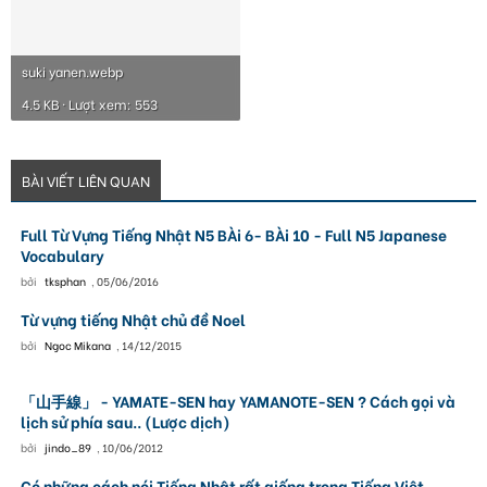
suki yanen.webp
4.5 KB · Lượt xem: 553
BÀI VIẾT LIÊN QUAN
Full Từ Vựng Tiếng Nhật N5 BÀi 6- BÀi 10 - Full N5 Japanese
Vocabulary
bởi
tksphan
,
05/06/2016
Từ vựng tiếng Nhật chủ đề Noel
bởi
Ngoc Mikana
,
14/12/2015
「山手線」 - YAMATE-SEN hay YAMANOTE-SEN ? Cách gọi và
lịch sử phía sau.. (Lược dịch)
bởi
jindo_89
,
10/06/2012
Có những cách nói Tiếng Nhật rất giống trong Tiếng Việt