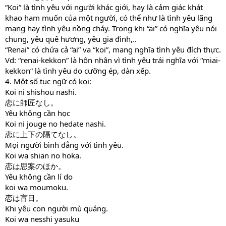
“Koi” là tình yêu với người khác giới, hay là cảm giác khát
khao ham muốn của một người, có thể như là tình yêu lãng
mạng hay tình yêu nồng cháy. Trong khi “ai” có nghĩa yêu nói
chung, yêu quê hương, yêu gia đình,..
“Renai” có chứa cả “ai” va “koi”, mang nghĩa tình yêu đích thực.
Vd: “renai-kekkon” là hôn nhân vì tình yêu trái nghĩa với “miai-
kekkon” là tình yêu do cưỡng ép, dàn xếp.
4. Một số tục ngữ có koi:
Koi ni shishou nashi.
恋に師匠なし。
Yêu không cần học
Koi ni jouge no hedate nashi.
恋に上下の隔てなし。
Mọi người bình đẳng với tình yêu.
Koi wa shian no hoka.
恋は思案のほか。
Yêu không cần lí do
koi wa moumoku.
恋は盲目。
Khi yêu con người mù quáng.
Koi wa nesshi yasuku