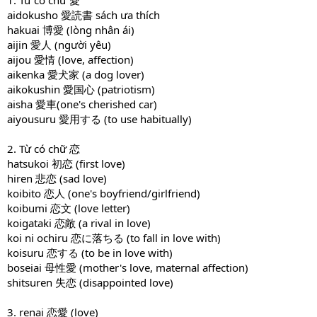
1. Từ có chữ 愛
aidokusho 愛読書 sách ưa thích
hakuai 博愛 (lòng nhân ái)
aijin 愛人 (người yêu)
aijou 愛情 (love, affection)
aikenka 愛犬家 (a dog lover)
aikokushin 愛国心 (patriotism)
aisha 愛車(one's cherished car)
aiyousuru 愛用する (to use habitually)
2. Từ có chữ 恋
hatsukoi 初恋 (first love)
hiren 悲恋 (sad love)
koibito 恋人 (one's boyfriend/girlfriend)
koibumi 恋文 (love letter)
koigataki 恋敵 (a rival in love)
koi ni ochiru 恋に落ちる (to fall in love with)
koisuru 恋する (to be in love with)
boseiai 母性愛 (mother's love, maternal affection)
shitsuren 失恋 (disappointed love)
3. renai 恋愛 (love)