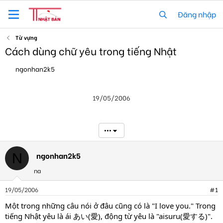
Đăng nhập
Từ vựng
Cách dùng chữ yêu trong tiếng Nhật
T
N
ngonhan2k5
h
g
r
à
e
y
19/05/2006
a
g
d
ử
s
i
t
•••
a
r
t
ngonhan2k5
N
e
na
r
19/05/2006
#1
Một trong những câu nói ở đâu cũng có là "I love you." Trong
tiếng Nhật yêu là ái あい(愛), động từ yêu là "aisuru(愛する)".