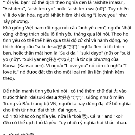
"Tôi yêu bạn" có thể dịch theo nghĩa đen là "aishite imasu",
"Aishiteru", "aishiteru yo" hoặc "aishiteru wa (nữ)". Tuy nhiên
vì lí do văn hóa, người Nhật hiếm khi dùng "I love you" như
Tây phương.
Khá giống Việt nam rất ngại nói câu “anh yêu em”, người Nhật
cũng không thích biểu lộ tình yêu thẳng qua lời nói. Theo họ
tình yêu có thể thể hiện qua thái độ cử chỉ và hành động, họ
thích dùng câu "suki desu(好きです)" nghĩa đen là tôi thích
bạn, hoặc thân mật hơn là "Suki da," "suki dayo" (nữ) or "suki
yo (nữ)". "Suki yanen(好きやねん)" là từ địa phương của
Kansai (Kansai-ben). Vì ngoài “I love you” nó còn có nghĩa "I
love it," nó được đặt tên cho một loại mì ăn liền (hình kèm
theo).
Để nhấn mạnh tình yêu khi nói , có thể thêm chữ đại 大 vào
trước thành "daisuki desu(大好きです)". Giống như ở miền
Trung và Bắc trung bộ VN, người ta hay dùng đại để bổ nghĩa
cho tính từ như: đại thích, đại ngon,…
Có 1 từ khác có nghĩa yêu nữa là "koi(恋). Cả "ai" and "koi"
đều có thể dịch thô là yêu. Tuy nhiên ý nghĩa hơi khác nhau.