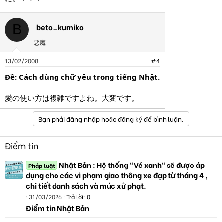
beto_kumiko
B
悪魔
13/02/2008
#4
Ðề: Cách dùng chữ yêu trong tiếng Nhật.
愛の使い方は複雑ですよね。大変です。
Bạn phải đăng nhập hoặc đăng ký để bình luận.
Điểm tin
Nhật Bản : Hệ thống "Vé xanh" sẽ được áp
Pháp luật
dụng cho các vi phạm giao thông xe đạp từ tháng 4 ,
chi tiết danh sách và mức xử phạt.
31/03/2026
Trả lời: 0
Điểm tin Nhật Bản