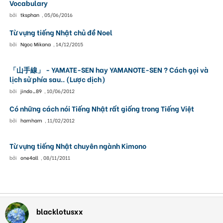
Vocabulary
bởi
tksphan
,
05/06/2016
Từ vựng tiếng Nhật chủ đề Noel
bởi
Ngoc Mikana
,
14/12/2015
「山手線」 - YAMATE-SEN hay YAMANOTE-SEN ? Cách gọi và
lịch sử phía sau.. (Lược dịch)
bởi
jindo_89
,
10/06/2012
Có những cách nói Tiếng Nhật rất giống trong Tiếng Việt
bởi
hamham
,
11/02/2012
Từ vựng tiếng Nhật chuyên ngành Kimono
bởi
one4all
,
08/11/2011
blacklotusxx