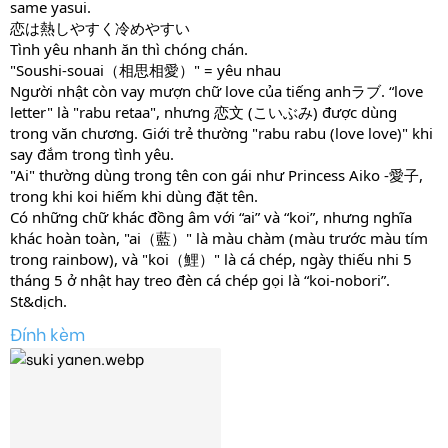
same yasui.
恋は熱しやすく冷めやすい
Tình yêu nhanh ăn thì chóng chán.
"Soushi-souai（相思相愛）" = yêu nhau
Người nhật còn vay mượn chữ love của tiếng anhラブ. “love
letter" là "rabu retaa", nhưng 恋文 (こいぶみ) được dùng
trong văn chương. Giới trẻ thường "rabu rabu (love love)" khi
say đắm trong tình yêu.
"Ai" thường dùng trong tên con gái như Princess Aiko -愛子,
trong khi koi hiếm khi dùng đặt tên.
Có những chữ khác đồng âm với “ai” và “koi”, nhưng nghĩa
khác hoàn toàn, "ai（藍）" là màu chàm (màu trước màu tím
trong rainbow), và "koi（鯉）" là cá chép, ngày thiếu nhi 5
tháng 5 ở nhật hay treo đèn cá chép gọi là “koi-nobori”.
St&dịch.
Đính kèm