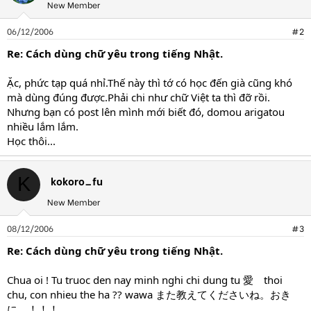
New Member
06/12/2006
#2
Re: Cách dùng chữ yêu trong tiếng Nhật.
Ặc, phức tạp quá nhỉ.Thế này thì tớ có học đến già cũng khó
mà dùng đúng được.Phải chi như chữ Việt ta thì đỡ rồi.
Nhưng bạn có post lên mình mới biết đó, domou arigatou
nhiều lắm lắm.
Học thôi...
kokoro_fu
K
New Member
08/12/2006
#3
Re: Cách dùng chữ yêu trong tiếng Nhật.
Chua oi ! Tu truoc den nay minh nghi chi dung tu 愛 thoi
chu, con nhieu the ha ?? wawa また教えてくださいね。おき
に。！！！