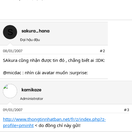
sakura_hana
S
Đại hậu đậu
08/01/2007
#2
SAkura cũng nhận được tin đó , chẳng biết ai :IDK:
@micdac : nhìn cái avatar muốn :surprise:
kamikaze
Administrator
09/01/2007
#3
http://www.thongtinnhatban.net/fr/z/index.php?z-
profile=pminht
< do đồng chí này gửi!