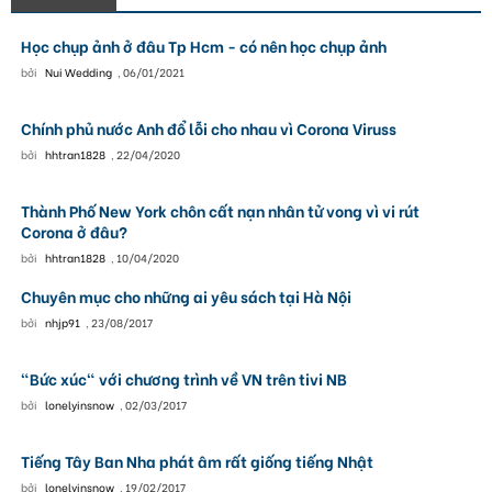
Học chụp ảnh ở đâu Tp Hcm - có nên học chụp ảnh
bởi
Nui Wedding
,
06/01/2021
Chính phủ nước Anh đổ lỗi cho nhau vì Corona Viruss
bởi
hhtran1828
,
22/04/2020
Thành Phố New York chôn cất nạn nhân tử vong vì vi rút
Corona ở đâu?
bởi
hhtran1828
,
10/04/2020
Chuyên mục cho những ai yêu sách tại Hà Nội
bởi
nhjp91
,
23/08/2017
"Bức xúc" với chương trình về VN trên tivi NB
bởi
lonelyinsnow
,
02/03/2017
Tiếng Tây Ban Nha phát âm rất giống tiếng Nhật
bởi
lonelyinsnow
,
19/02/2017