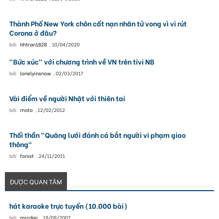
Thành Phố New York chôn cất nạn nhân tử vong vì vi rút
Corona ở đâu?
bởi
hhtran1828
,
10/04/2020
"Bức xúc" với chương trình về VN trên tivi NB
bởi
lonelyinsnow
,
02/03/2017
Vài điểm về người Nhật với thiên tai
bởi
moto
,
12/02/2012
Thối thần "Quăng lưới đánh cá bắt người vi phạm giao
thông"
bởi
fonist
,
24/11/2011
ĐƯỢC QUAN TÂM
hát karaoke trực tuyến (10.000 bài)
bởi
micdac
,
18/08/2007