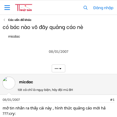
Đăng nhập
Các vấn đề khác
có bác nào vô đây quảng cáo nè
T
N
micdac
h
g
r
à
e
y
08/01/2007
a
g
d
ử
s
i
t
•••
a
r
t
micdac
e
tât cả chỉ là ngụy biện, hãy đội mũ BH
r
08/01/2007
#1
mở tin nhắn ra thấy cái này , hình thức quảng cáo mới hả
???:cry: