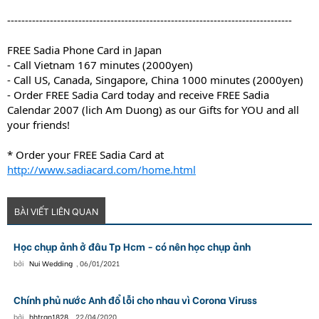
--------------------------------------------------------------------------------
FREE Sadia Phone Card in Japan
- Call Vietnam 167 minutes (2000yen)
- Call US, Canada, Singapore, China 1000 minutes (2000yen)
- Order FREE Sadia Card today and receive FREE Sadia
Calendar 2007 (lich Am Duong) as our Gifts for YOU and all
your friends!
* Order your FREE Sadia Card at
http://www.sadiacard.com/home.html
BÀI VIẾT LIÊN QUAN
Học chụp ảnh ở đâu Tp Hcm - có nên học chụp ảnh
bởi
Nui Wedding
,
06/01/2021
Chính phủ nước Anh đổ lỗi cho nhau vì Corona Viruss
bởi
hhtran1828
,
22/04/2020