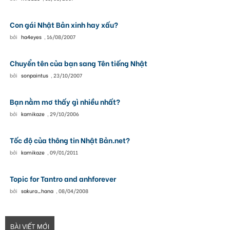
Con gái Nhật Bản xinh hay xấu?
bởi
ha4eyes
,
16/08/2007
Chuyển tên của bạn sang Tên tiếng Nhật
bởi
sonpaintus
,
23/10/2007
Bạn nằm mơ thấy gì nhiều nhất?
bởi
kamikaze
,
29/10/2006
Tốc độ của thông tin Nhật Bản.net?
bởi
kamikaze
,
09/01/2011
Topic for Tantro and anhforever
bởi
sakura_hana
,
08/04/2008
BÀI VIẾT MỚI